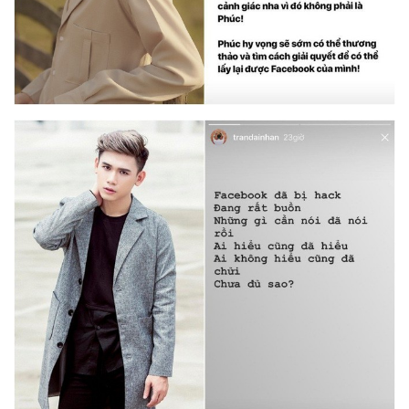
Gần đây, Hơn 90 triệu người dùng Facebook bị buộc đăng xuất khỏi
tài khoản của mình vào sáng thứ 6 (28/9), nhằm tránh bị tấn công.
Trong số này, có 50 triệu tài khoản bị ảnh hưởng trực tiếp.
Động thái này cho thấy giới hacker đang hoạt động khá mạnh mẽ
nhằm vào tất cả các đối tượng mà chúng muốn, thông qua những
thủ thuật tinh vi. Theo nhiều chia sẻ, thực chất nhóm hacker hoạt
động kiểu "cộng sinh", khoảng 20 người trong một đội. Chúng chia
ra 2 team, một team chuyên "hack" và một team chuyên "lấy". Đôi
bên cùng có lợi.