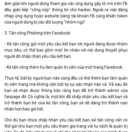
Thực tế, bất kỳ người bạn nào cũng đều có thể thêm bạn làm quản
trị viên trang mà không cần bất kỳ sự xác nhận nào cả. Và sau đó
bạn sẽ nhận được thông báo rằng bạn đã trở thành admin của
fanpage đó. Có nghĩa là, một khi đã chấp nhận yêu cầu kết bạn và
trở thành bạn bè của kẻ tấn công, bạn sẽ dễ dàng trở thành nạn
nhân hơn bao giờ hết.
Cho dù bạn chưa chấp nhận yêu cầu kết bạn, kẻ tấn công vẫn có
thể gửi cho bạn một yêu cầu tham gia trang với tư cách là quản trị
viên. Do đó, hãy cẩn trọng và chỉ cho phép tài khoản của mình được
kết nối với trang mà bạn tin tưởng.
Kẻ tấn công tạo ra một c nội dung nhằm cố tình vi phạm điều khoản
dịch vụ, đồng thời tự mình báo cáo những vi phạm này cho
Facebook. Quá trình này nhanh chóng đến nỗi bạn không kịp nhận
ra những vấn đề bất thường xung quanh fanpage, dẫn đến việc trở
tay không kịp để có thể xóa chính mình khỏi vai trò admin của
trang. Hậu quả, do lỗi vi phạm các tiêu chuẩn và điều khoản,
Facebook thực hiện khóa cả tài khoản trang và tài khoản quản trị
viên.