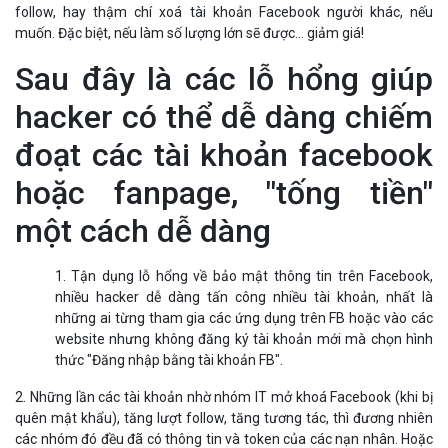
một cách dễ dàng
1. Tận dụng lỗ hổng về bảo mật thông tin trên Facebook,
nhiều hacker dễ dàng tấn công nhiều tài khoản, nhất là
những ai từng tham gia các ứng dụng trên FB hoặc vào các
website nhưng không đăng ký tài khoản mới mà chọn hình
thức "Đăng nhập bằng tài khoản FB".
2. Những lần các tài khoản nhờ nhóm IT mở khoá Facebook (khi bị
quên mật khẩu), tăng lượt follow, tăng tương tác, thì đương nhiên
các nhóm đó đều đã có thông tin và token của các nạn nhân. Hoặc
đơn giản khi người dùng tham gia các ứng dụng gây tò mò trên FB
đều gián tiếp "cống nộp" thông tin cho hacker. Ngoài ra việc đăng
nhập ứng dụng hoặc website bằng tài khoản FB cũng khiến token
của người dùng bị các đối tượng "nhòm ngó".
3. Tấn công Phishing trên Facebook
- Kẻ tấn công gửi một yêu cầu kết bạn tới người đang được nhắm
mục tiêu, có thể bao gồm một tin nhắn với nội dung thuyết phục
người đó chấp nhận yêu cầu kết bạn.
- Kẻ tấn công thêm họ làm quản trị viên của một trang Facebook.