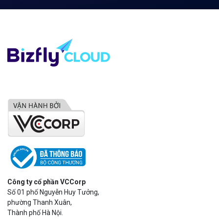
Công ty cổ phần VCCorp
Số 01 phố Nguyễn Huy Tưởng,
phường Thanh Xuân,
Thành phố Hà Nội.
MST/ĐKKD: 0101871229 do
Sở Kế hoạch và Đầu tư
cấp ngày 27/8/2015
SẢN PHẨM
Bizfly Cloud Server