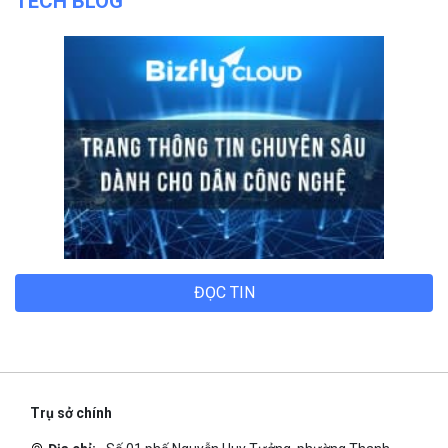
ĐỌC TIN
Trụ sở chính
Địa chỉ:
Số 01 phố Nguyễn Huy Tưởng, phường Thanh
Xuân, Thành phố Hà Nội.
Chi nhánh TP.Hồ Chí Minh:
Địa chỉ:
Số 127 đường Võ Văn Tần, phường Xuân Hòa,
Thành phố Hồ Chí Minh.
Chi nhánh TP.Hải Phòng:
Địa chỉ:
310 Hai Bà Trưng, phường Lê Chân, TP. Hải Phòng.