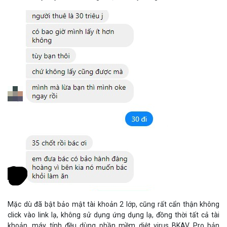
Mặc dù đã bật bảo mật tài khoản 2 lớp, cũng rất cẩn thận không
click vào link lạ, không sử dụng ứng dụng lạ, đồng thời tất cả tài
khoản, máy tính đều dùng phần mềm diệt virus BKAV Pro bản
quyền, nhưng tài khoản của anh Minh vẫn không an toàn và chính
thức đã bị
Hacker
"tống tiền" ngay sau ngày tài khoản nhận được
thông báo đã bị hack. Mức tống tiền hacker đưa ra là 35 triệu đồng
với lý do đối thủ thuê "dìm".
Anh Minh cho biết đã liên hệ với bộ phận hỗ trợ của Facebook và
Giám đốc Facebook tại Việt Nam là bà Lê Diệp Kiều Trang, tuy nhiên
chỉ nhận được phản hồi rất chung chung, thậm chí không phản hồi.
Khi anh yêu cầu hỗ trợ thêm thì không còn nhận thêm phản hồi gì.
Không chỉ các KOLs bị hacker tấn công Facebook (trường hợp mới