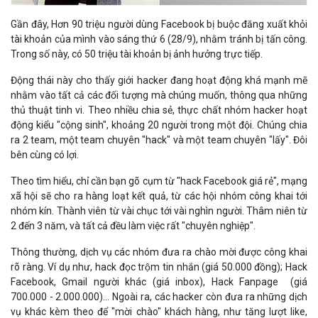
Theo tìm hiểu, chỉ cần bạn gõ cụm từ "hack Facebook giá rẻ", mạng
xã hội sẽ cho ra hàng loạt kết quả, từ các hội nhóm công khai tới
nhóm kín. Thành viên từ vài chục tới vài nghìn người. Thâm niên từ
2 đến 3 năm, và tất cả đều làm việc rất "chuyên nghiệp".
Thông thường, dịch vụ các nhóm đưa ra chào mời được công khai
rõ ràng. Ví dụ như, hack đọc trộm tin nhắn (giá 50.000 đồng); Hack
Facebook, Gmail người khác (giá inbox), Hack Fanpage (giá
700.000 - 2.000.000)... Ngoài ra, các hacker còn đưa ra những dịch
vụ khác kèm theo để "mời chào" khách hàng, như tăng lượt like,
follow, hay thậm chí xoá tài khoản Facebook người khác, nếu
muốn. Đặc biệt, nếu làm số lượng lớn sẽ được... giảm giá!
Sau đây là các lỗ hổng giúp
hacker có thể dễ dàng chiếm
đoạt các tài khoản facebook
hoặc fanpage, "tống tiền"