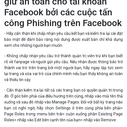
thành vai trò trên trang bởi một người bạn, hãy ngay lập tức xem
lại trang và xóa vai trò của chính mình nếu bạn thấy không an toàn
và thiếu tin cậy.
- Cẩn thận kiểm tra lại tất cả các trang bạn có quyền quản trị trong
đó. Ở góc bên phải của điều hướng trên cùng, nhấp vào mũi tên thả
xuống và sau đó nhấp vào Manage Pages. Đối với bất kỳ trang nào
bạn có nghi ngờ, hãy chọn Settings ở trên cùng phía bên phải>
Page Roles trong menu bên trái> cuộn xuống phần Existing Page
Roles> nhấp vào Edit bên cạnh tên của bạn> nhấp vào Remove.
Nếu bạn bị nhắm mục tiêu vào loại tấn công này hoặc cần hỗ trợ,
hãy liên hệ với Đường dây trợ giúp của Facebook tại địa chỉ
https://facebook.com/hacked
.
Theo Bizfly Cloud chia sẻ
>> Có thể bạn quan tâm:
Social Engineering và Phishing có giống
nhau hay không?
Bizfly Cloud là nhà cung cấp dịch vụ
điện toán đám mây
với chi phí
thấp, được vận hành bởi VCCorp.