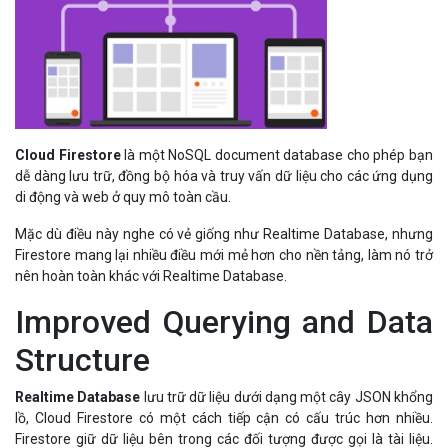
Cloud Firestore
là một NoSQL document database cho phép bạn
dễ dàng lưu trữ, đồng bộ hóa và truy vấn dữ liệu cho các ứng dụng
di động và web ở quy mô toàn cầu.
Mặc dù điều này nghe có vẻ giống như Realtime Database, nhưng
Firestore mang lại nhiều điều mới mẻ hơn cho nền tảng, làm nó trở
nên hoàn toàn khác với Realtime Database.
Improved Querying and Data
Structure
Realtime Database
lưu trữ dữ liệu dưới dạng một cây JSON khổng
lồ, Cloud Firestore có một cách tiếp cận có cấu trúc hơn nhiều.
Firestore giữ dữ liệu bên trong các đối tượng được gọi là tài liệu.
Các tài liệu này bao gồm các key-value pairs và có thể chứa bất kỳ