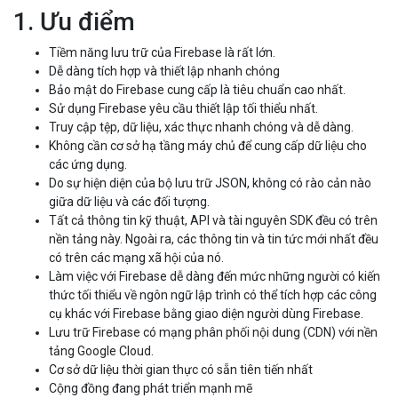
1. Ưu điểm
Tiềm năng lưu trữ của Firebase là rất lớn.
Dễ dàng tích hợp và thiết lập nhanh chóng
Bảo mật do Firebase cung cấp là tiêu chuẩn cao nhất.
Sử dụng Firebase yêu cầu thiết lập tối thiểu nhất.
Truy cập tệp, dữ liệu, xác thực nhanh chóng và dễ dàng.
Không cần cơ sở hạ tầng máy chủ để cung cấp dữ liệu cho
các ứng dụng.
Do sự hiện diện của bộ lưu trữ JSON, không có rào cản nào
giữa dữ liệu và các đối tượng.
Tất cả thông tin kỹ thuật, API và tài nguyên SDK đều có trên
nền tảng này. Ngoài ra, các thông tin và tin tức mới nhất đều
có trên các mạng xã hội của nó.
Làm việc với Firebase dễ dàng đến mức những người có kiến
thức tối thiểu về ngôn ngữ lập trình có thể tích hợp các công
cụ khác với Firebase bằng giao diện người dùng Firebase.
Lưu trữ Firebase có mạng phân phối nội dung (CDN) với nền
tảng Google Cloud.
Cơ sở dữ liệu thời gian thực có sẵn tiên tiến nhất
Cộng đồng đang phát triển mạnh mẽ
Miễn phí cho người mới bắt đầu.