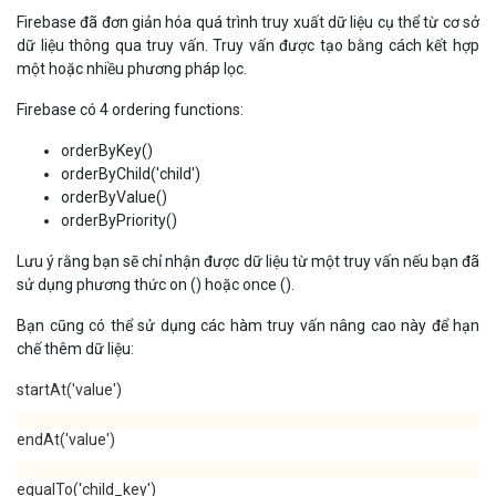
Firebase đã đơn giản hóa quá trình truy xuất dữ liệu cụ thể từ cơ sở
dữ liệu thông qua truy vấn. Truy vấn được tạo bằng cách kết hợp
một hoặc nhiều phương pháp lọc.
Firebase có 4 ordering functions:
orderByKey()
orderByChild('child')
orderByValue()
orderByPriority()
Lưu ý rằng bạn sẽ chỉ nhận được dữ liệu từ một truy vấn nếu bạn đã
sử dụng phương thức on () hoặc once ().
Bạn cũng có thể sử dụng các hàm truy vấn nâng cao này để hạn
chế thêm dữ liệu:
startAt('value')
endAt('value')
equalTo('child_key')