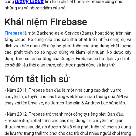
những ưu và nhược điểm của nó.
Khái niệm Firebase
Firebase
là một Backend-as-a-Service (Baas), hoạt động trên nền
tảng Cloud. Nó cung cấp cho các nhà phát triển nhiều công cụ và
dịch vụ khác nhau để giúp họ phát triển các ứng dụng chất lượng
cao, phát triển cơ sở người dùng và kiếm lợi nhuận. Nó được xây
dựng trên cơ sở hạ tầng của Google. Firebase có ba dịch vụ chính:
cơ sở dữ liệu thời gian thực, xác thực người dùng và lưu trữ.
Tóm tắt lịch sử
- Năm 2011, Firebase ban đầu là một nhà cung cấp dịch vụ trò
chuyện trực tuyến cho các trang web khác nhau thông qua API và
chạy với tên Envolve, do James Tamplin & Andrew Lee sáng lập.
- Năm 2012, Firebase trở thành một công ty riêng biệt. Ban đầu,
Firebase được phát triển cho các ứng dụng trò chuyện thời gian
thực nhưng sau đó, nó được một số nhà phát triển trò chơi sử dụng
để lưu trữ trạng thái trò chơi cho các trò chơi nhiều người chơi trong
thời gian thực. Vì vậy, cuối cùng James và Andrew quyết định chia