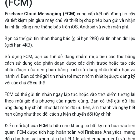
Firebase Cloud Messaging (FCM)
cung cấp kết nối đáng tin cậy
và tiết kiệm pin giữa máy chủ và thiết bị cho phép bạn gửi và nhận
tin nhắn cũng như thông báo trên iOS, Android và web miễn phí.
Bạn có thể gửi tin nhắn thông báo (giới hạn 2KB) và tin nhắn dữ liệu
(giới hạn 4KB).
Sử dụng FCM, bạn có thể dễ dàng nhắm mục tiêu các thư bằng
cách sử dụng các phân đoạn được xác định trước hoặc tạo các
phân đoạn của riêng bạn bằng cách sử dụng nhân khẩu học và
hành vi. Bạn có thể gửi tin nhắn tới một nhóm thiết bị được đăng ký
với các chủ đề cụ thể.
FCM có thể gửi tin nhắn ngay lập tức hoặc vào thời điểm tương lai
theo múi giờ địa phương của người dùng. Bạn có thể gửi dữ liệu
ứng dụng tùy chỉnh như đặt mức độ ưu tiên, âm thanh và ngày hết
hạn cũng như theo dõi các sự kiện chuyển đổi tùy chỉnh.
Điểm nổi bật của FCM là hầu như không có bất kỳ mã hóa nào liên
quan! FCM được tích hợp hoàn toàn với Firebase Analytics, mang
đến cho bạn sự tương tác chi tiết (detailed engagement) và theo