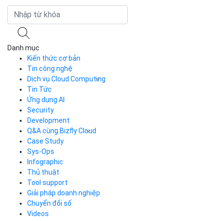
Danh mục
Kiến thức cơ bản
Tin công nghệ
Dịch vụ Cloud Computing
Tin Tức
Cloud Server
CDN
Ứng dụng AI
Load Balancer
Security
Auto Scaling
Development
Container Registry
Q&A cùng Bizfly Cloud
Kubernetes
Case Study
Q&A về Bizfly Cloud Server
Cloud Database
Q&A về Bizfly Business Email
Thao tác kết nối tới server
Sys-Ops
Call Center
Videos
Videos
Infographic
Business Email
Thủ thuật
Simple Storage
Tool support
VOD
Giải pháp doanh nghiệp
VPN
Chuyển đổi số
Traffic Manager
Videos
Cloud VPS