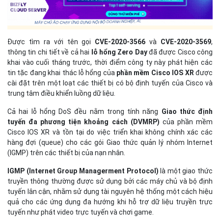
Được tìm ra với tên gọi
CVE-2020-3566
và
CVE-2020-3569
,
thông tin chi tiết về cả hai
lỗ hổng Zero Day
đã được Cisco công
khai vào cuối tháng trước, thời điểm công ty này phát hiện các
tin tặc đang khai thác lỗ hổng của
phần mềm Cisco IOS XR
được
cài đặt trên một loạt các thiết bị có bộ định tuyến của Cisco và
trung tâm điều khiển luồng dữ liệu.
Cả hai lỗ hổng DoS đều nằm trong tính năng
Giao thức định
tuyến đa phương tiện khoảng cách (DVMRP)
của phần mềm
Cisco IOS XR và tồn tại do việc triển khai không chính xác các
hàng đợi (queue) cho các gói Giao thức quản lý nhóm Internet
(IGMP) trên các thiết bị của nạn nhân.
IGMP (Internet Group Managerment Protocol)
là một giao thức
truyền thông thường được sử dụng bởi các máy chủ và bộ định
tuyến lân cận, nhằm sử dụng tài nguyên hệ thống một cách hiệu
quả cho các ứng dụng đa hướng khi hỗ trợ dữ liệu truyền trực
tuyến như phát video trực tuyến và chơi game.