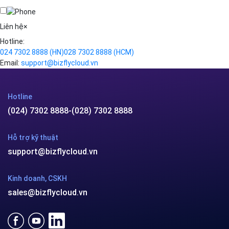
Kafka
Videos
Liên hệ
×
Hotline:
024 7302 8888
(HN)
028 7302 8888
(HCM)
Email:
support@bizflycloud.vn
Hotline
(024) 7302 8888
-
(028) 7302 8888
Hỗ trợ kỹ thuật
support@bizflycloud.vn
Kinh doanh, CSKH
sales@bizflycloud.vn