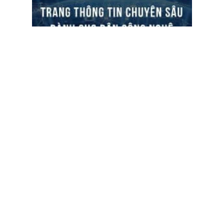
ĐỌC TIN
Trụ sở chính
Địa chỉ:
Số 01 phố Nguyễn Huy Tưởng, phường Thanh
Xuân, Thành phố Hà Nội.
Chi nhánh TP.Hồ Chí Minh:
Địa chỉ:
Số 127 đường Võ Văn Tần, phường Xuân Hòa,