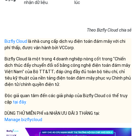
nhận dữ liệu.
lúc
Theo Bizfly Cloud chia sẻ
Bizfly Cloud
là nhà cung cấp dịch vụ điện toán đám mây với chi
phí thấp, được vận hành bởi VCCorp.
Bizfly Cloud là một trong 4 doanh nghiệp nòng cốt trong "Chiến
dịch thúc đẩy chuyển đổi số bằng công nghệ điện toán đám mây
Việt Nam" của Bộ TT&TT; đáp ứng đầy đủ toàn bộ tiêu chí, chỉ
tiêu kỹ thuật của nền tảng điện toán đám mây phục vụ Chính phủ
điện tử/chính quyền điện tử.
Độc giả quan tâm đến các giải pháp của Bizfly Cloud có thể truy
cập
tại đây.
DÙNG THỬ MIỄN PHÍ và NHẬN ƯU ĐÃI 3 THÁNG tại:
Manage.bizflycloud