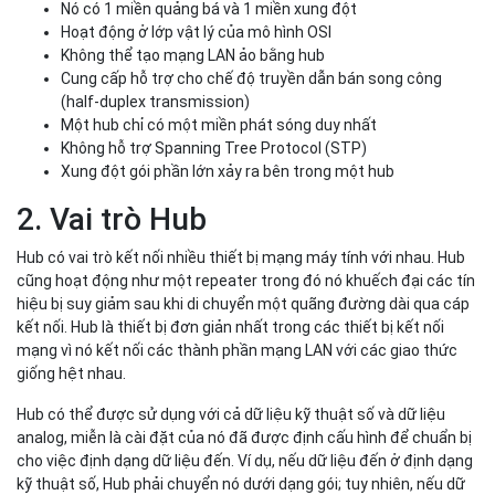
Nó có 1 miền quảng bá và 1 miền xung đột
Hoạt động ở lớp vật lý của mô hình OSI
Không thể tạo mạng LAN ảo bằng hub
Cung cấp hỗ trợ cho chế độ truyền dẫn bán song công
(half-duplex transmission)
Một hub chỉ có một miền phát sóng duy nhất
Không hỗ trợ Spanning Tree Protocol (STP)
Xung đột gói phần lớn xảy ra bên trong một hub
2. Vai trò Hub
Hub có vai trò kết nối nhiều thiết bị mạng máy tính với nhau. Hub
cũng hoạt động như một repeater trong đó nó khuếch đại các tín
hiệu bị suy giảm sau khi di chuyển một quãng đường dài qua cáp
kết nối. Hub là thiết bị đơn giản nhất trong các thiết bị kết nối
mạng vì nó kết nối các thành phần mạng LAN với các giao thức
giống hệt nhau.
Hub có thể được sử dụng với cả dữ liệu kỹ thuật số và dữ liệu
analog, miễn là cài đặt của nó đã được định cấu hình để chuẩn bị
cho việc định dạng dữ liệu đến. Ví dụ, nếu dữ liệu đến ở định dạng
kỹ thuật số, Hub phải chuyển nó dưới dạng gói; tuy nhiên, nếu dữ