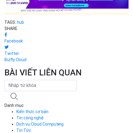
TAGS:
hub
SHARE
Facebook
Twitter
Bizfly Cloud
BÀI VIẾT LIÊN QUAN
Danh mục
Kiến thức cơ bản
Tin công nghệ
Dịch vụ Cloud Computing
Tin Tức
Cloud Server