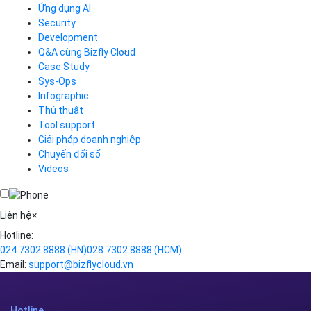
CDN
Ứng dụng AI
Load Balancer
Security
Auto Scaling
Development
Container Registry
Q&A cùng Bizfly Cloud
Kubernetes
Case Study
Q&A về Bizfly Cloud Server
Cloud Database
Q&A về Bizfly Business Email
Thao tác kết nối tới server
Sys-Ops
Call Center
Videos
Videos
Infographic
Business Email
Thủ thuật
Simple Storage
Tool support
VOD
Giải pháp doanh nghiệp
VPN
Chuyển đổi số
Traffic Manager
Videos
Cloud VPS
Kafka
Videos
Liên hệ
×
Hotline:
024 7302 8888
(HN)
028 7302 8888
(HCM)
Email:
support@bizflycloud.vn
Hotline