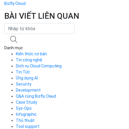
Bizfly Cloud
BÀI VIẾT LIÊN QUAN
Danh mục
Kiến thức cơ bản
Tin công nghệ
Dịch vụ Cloud Computing
Tin Tức
Cloud Server
CDN
Ứng dụng AI
Load Balancer
Security
Auto Scaling
Development
Container Registry
Q&A cùng Bizfly Cloud
Kubernetes
Case Study
Q&A về Bizfly Cloud Server
Cloud Database
Q&A về Bizfly Business Email
Thao tác kết nối tới server
Sys-Ops
Call Center
Videos
Videos
Infographic
Business Email
Thủ thuật
Simple Storage
Tool support