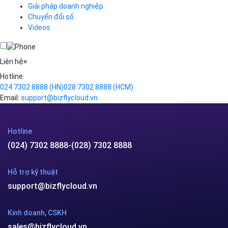
VOD
Giải pháp doanh nghiệp
VPN
Chuyển đổi số
Traffic Manager
Videos
Cloud VPS
Kafka
Videos
Liên hệ
×
Hotline:
024 7302 8888
(HN)
028 7302 8888
(HCM)
Email:
support@bizflycloud.vn
Hotline
(024) 7302 8888
-
(028) 7302 8888
Hỗ trợ kỹ thuật
support@bizflycloud.vn
Kinh doanh, CSKH
sales@bizflycloud.vn