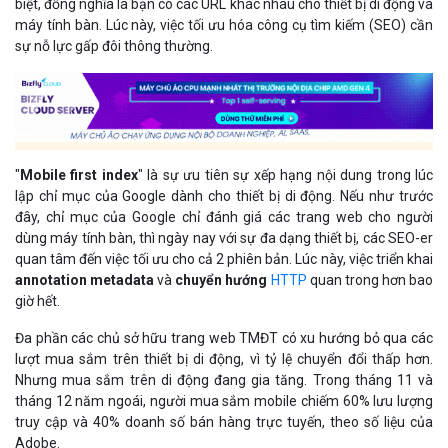
biệt, đồng nghĩa là bạn có các URL khác nhau cho thiết bị di động và
máy tính bàn. Lúc này, việc tối ưu hóa công cụ tìm kiếm (SEO) cần
sự nỗ lực gấp đôi thông thường.
"
Mobile first index
" là sự ưu tiên sự xếp hạng nội dung trong lúc
lập chỉ mục của Google dành cho thiết bị di động. Nếu như trước
đây, chỉ mục của Google chỉ đánh giá các trang web cho người
dùng máy tính bàn, thì ngày nay với sự đa dạng thiết bị, các SEO-er
quan tâm đến việc tối ưu cho cả 2 phiên bản. Lúc này, việc triển khai
annotation metadata
và
chuyển hướng
HTTP
quan trong hơn bao
giờ hết.
Đa phần các chủ sở hữu trang web TMĐT có xu hướng bỏ qua các
lượt mua sắm trên thiết bị di động, vì tỷ lệ chuyển đổi thấp hơn.
Nhưng mua sắm trên di động đang gia tăng. Trong tháng 11 và
tháng 12 năm ngoái, người mua sắm mobile chiếm 60% lưu lượng
truy cập và 40% doanh số bán hàng trực tuyến, theo số liệu của
Adobe.