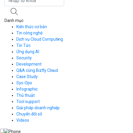
Danh mục
Kiến thức cơ bản
Tin công nghệ
Dịch vụ Cloud Computing
Tin Tức
Cloud Server
CDN
Ứng dụng AI
Load Balancer
Security
Auto Scaling
Development
Container Registry
Q&A cùng Bizfly Cloud
Kubernetes
Case Study
Q&A về Bizfly Cloud Server
Cloud Database
Q&A về Bizfly Business Email
Thao tác kết nối tới server
Sys-Ops
Call Center
Videos
Videos
Infographic
Business Email
Thủ thuật
Simple Storage
Tool support
VOD
Giải pháp doanh nghiệp
VPN
Chuyển đổi số
Traffic Manager
Videos
Cloud VPS
Kafka