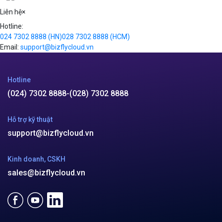
Videos
Liên hệ
×
Hotline:
024 7302 8888
(HN)
028 7302 8888
(HCM)
Email:
support@bizflycloud.vn
Hotline
(024) 7302 8888
-
(028) 7302 8888
Hỗ trợ kỹ thuật
support@bizflycloud.vn
Kinh doanh, CSKH
sales@bizflycloud.vn