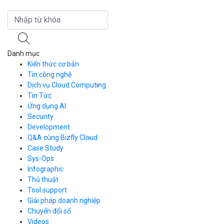
ch
Danh mục
Kiến thức cơ bản
Tin công nghệ
Dịch vụ Cloud Computing
Tin Tức
Cloud Server
CDN
Ứng dụng AI
Load Balancer
Security
Auto Scaling
Development
Container Registry
Q&A cùng Bizfly Cloud
Kubernetes
Case Study
Q&A về Bizfly Cloud Server
Cloud Database
Q&A về Bizfly Business Email
Thao tác kết nối tới server
Sys-Ops
Call Center
Videos
Videos
Infographic
Business Email
Thủ thuật
Simple Storage
Tool support
VOD
Giải pháp doanh nghiệp
VPN
Chuyển đổi số
Traffic Manager
Videos