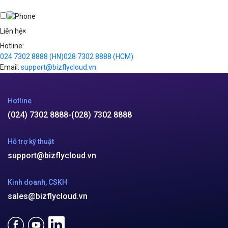
Cloud VPS
Kafka
Videos
Liên hệ
×
Hotline:
024 7302 8888
(HN)
028 7302 8888
(HCM)
Email:
support@bizflycloud.vn
Hotline
(024) 7302 8888
-
(028) 7302 8888
Hỗ trợ kỹ thuật
support@bizflycloud.vn
Kinh doanh, CSKH
sales@bizflycloud.vn