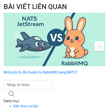
BÀI VIẾT LIÊN QUAN
›
Những lý do để chuyển từ RabbitMQ sang NATS?
Li
sa
Danh mục
Kiến thức cơ bản