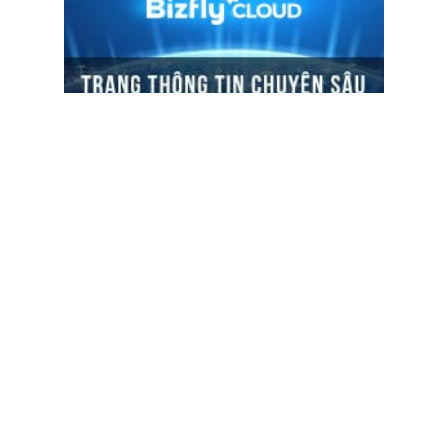
ĐỌC TIN
Trụ sở chính
Địa chỉ:
Số 01 phố Nguyễn Huy Tưởng, phường Thanh
Xuân, Thành phố Hà Nội.