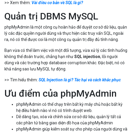
>> Xem thêm:
Vài điều cơ bản về SQL là gì?
Quản trị DBMS MySQL
phpMyAdmin là một công cụ hoàn hảo để duyệt cơ sở dữ liệu, quản
lý các đặc quyền người dùng và thực hiện các truy vấn SQL, ngoài
ra, nó có thể được coi là một công cụ quản trị đầy đủ tính năng.
Bạn vừa có thể làm việc với một đối tượng, vừa xử lý các tình huống
không thể đoán trước, chẳng hạn như
SQL injection
, lỗi người
dùng và các trường hợp database corruption khác. Đặc biệt, nó có
khả năng sao lưu MySQL tự động.
>> Tìm hiểu thêm:
SQL Injection là gì? Tác hại và cách khắc phục
Ưu điểm của phpMyAdmin
phpMyAdmin có thể chạy trên bất kỳ máy chủ hoặc bất kỳ
hệ điều hành nào vì nó có trình duyệt web.
Dễ dàng tạo, xóa và chỉnh sửa cơ sở dữ liệu, quản lý tất cả
các phần tử bằng giao diện đồ họa của phpMyAdmin
phpMyAdmin giúp kiểm soát sự cho phép của người dùng và