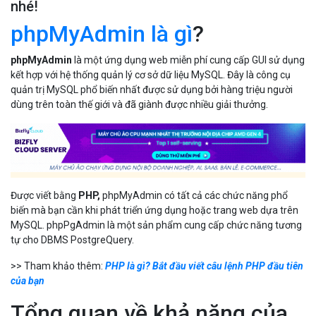
nhé!
phpMyAdmin là gì
?
phpMyAdmin
là một ứng dụng web miễn phí cung cấp GUI sử dụng
kết hợp với hệ thống quản lý cơ sở dữ liệu MySQL. Đây là công cụ
quản trị MySQL phổ biến nhất được sử dụng bởi hàng triệu người
dùng trên toàn thế giới và đã giành được nhiều giải thưởng.
Được viết bằng
PHP,
phpMyAdmin có tất cả các chức năng phổ
biến mà bạn cần khi phát triển ứng dụng hoặc trang web dựa trên
MySQL. phpPgAdmin là một sản phẩm cung cấp chức năng tương
tự cho DBMS PostgreQuery.
>> Tham khảo thêm:
PHP là gì? Bắt đầu viết câu lệnh PHP đầu tiên
của bạn
Tổng quan về khả năng của