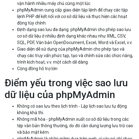
vận hành nhiều máy chủ cùng một lúc.
phpMyAdmin cung cấp giao diện tập lệnh để chạy các tập
lệnh PHP để kết nối với cơ sở dữ liệu và thực hiện các hoạt
động tùy chỉnh.
Định dạng sao lưu đa dạng. phpMyAdmin cho phép sao lưu
cơ sở dữ liệu ở nhiều định dạng khác nhau như XML, CSV,
SQL, PDF, Văn bản OpenDocument, Excel, Word và Excel, v.v.
Giao diện dễ sử dụng của phpMyAdmin cho phép tạo và
chạy các truy vấn phức tạp, tạo và chỉnh sửa các chức năng,
trình kích hoạt, v.v. một cách dễ dàng.
Cộng đồng hỗ trợ lớn
Điểm yếu trong việc sao lưu
dữ liệu của phpMyAdmin
Không có sao lưu theo lịch trình - Lập lịch sao lưu tự động
không khả thi.
Không mã hóa - phpMyAdmin xuất cơ sở dữ liệu trong các
tệp văn bản thông thường, do đó cần dung lượng lưu trữ cao
và bảo mật kém.
phpMyAdmin là phần mềm dựa trên web, vì vậy nó chỉ chạy