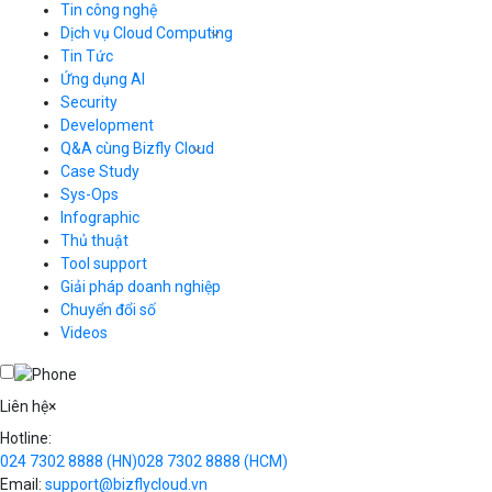
Tin công nghệ
Dịch vụ Cloud Computing
Tin Tức
Cloud Server
CDN
Ứng dụng AI
Load Balancer
Security
Auto Scaling
Development
Container Registry
Q&A cùng Bizfly Cloud
Kubernetes
Case Study
Q&A về Bizfly Cloud Server
Cloud Database
Q&A về Bizfly Business Email
Thao tác kết nối tới server
Sys-Ops
Call Center
Videos
Videos
Infographic
Business Email
Thủ thuật
Simple Storage
Tool support
VOD
Giải pháp doanh nghiệp
VPN
Chuyển đổi số
Traffic Manager
Videos
Cloud VPS
Kafka
Videos
Liên hệ
×
Hotline:
024 7302 8888
(HN)
028 7302 8888
(HCM)
Email:
support@bizflycloud.vn