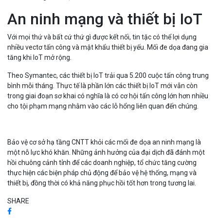
An ninh mạng và thiết bị IoT
Với mọi thứ và bất cứ thứ gì được kết nối, tin tặc có thể lợi dụng
nhiều vectơ tấn công và mật khẩu thiết bị yếu. Mối đe dọa đang gia
tăng khi IoT mở rộng.
Theo Symantec, các thiết bị IoT trải qua 5.200 cuộc tấn công trung
bình mỗi tháng. Thực tế là phần lớn các thiết bị IoT mới vẫn còn
trong giai đoạn sơ khai có nghĩa là có cơ hội tấn công lớn hơn nhiều
cho tội phạm mạng nhằm vào các lỗ hổng liên quan đến chúng.
Bảo vệ cơ sở hạ tầng CNTT khỏi các mối đe dọa an ninh mạng là
một nỗ lực khó khăn. Những ảnh hưởng của đại dịch đã đánh một
hồi chuông cảnh tỉnh để các doanh nghiệp, tổ chức tăng cường
thực hiện các biện pháp chủ động để bảo vệ hệ thống, mạng và
thiết bị, đồng thời có khả năng phục hồi tốt hơn trong tương lai.
SHARE