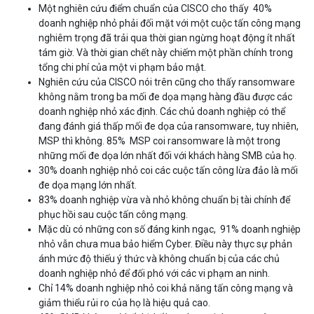
Một nghiên cứu điểm chuẩn của CISCO cho thấy 40%
doanh nghiệp nhỏ phải đối mặt với một cuộc tấn công mạng
nghiêm trọng đã trải qua thời gian ngừng hoạt động ít nhất
tám giờ. Và thời gian chết này chiếm một phần chính trong
tổng chi phí của một vi phạm bảo mật.
Nghiên cứu của CISCO nói trên cũng cho thấy ransomware
không nằm trong ba mối đe dọa mạng hàng đầu được các
doanh nghiệp nhỏ xác định. Các chủ doanh nghiệp có thể
đang đánh giá thấp mối đe dọa của ransomware, tuy nhiên,
MSP thì không. 85% MSP coi ransomware là một trong
những mối đe dọa lớn nhất đối với khách hàng SMB của họ.
30% doanh nghiệp nhỏ coi các cuộc tấn công lừa đảo là mối
đe dọa mạng lớn nhất.
83% doanh nghiệp vừa và nhỏ không chuẩn bị tài chính để
phục hồi sau cuộc tấn công mạng.
Mặc dù có những con số đáng kinh ngạc, 91% doanh nghiệp
nhỏ vẫn chưa mua bảo hiểm Cyber. Điều này thực sự phản
ánh mức độ thiếu ý thức và không chuẩn bị của các chủ
doanh nghiệp nhỏ để đối phó với các vi phạm an ninh.
Chỉ 14% doanh nghiệp nhỏ coi khả năng tấn công mạng và
giảm thiểu rủi ro của họ là hiệu quả cao.