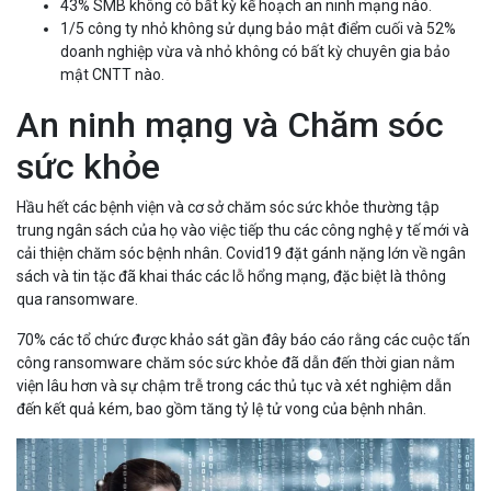
43% SMB không có bất kỳ kế hoạch an ninh mạng nào.
1/5 công ty nhỏ không sử dụng bảo mật điểm cuối và 52%
doanh nghiệp vừa và nhỏ không có bất kỳ chuyên gia bảo
mật CNTT nào.
An ninh mạng và Chăm sóc
sức khỏe
Hầu hết các bệnh viện và cơ sở chăm sóc sức khỏe thường tập
trung ngân sách của họ vào việc tiếp thu các công nghệ y tế mới và
cải thiện chăm sóc bệnh nhân. Covid19 đặt gánh nặng lớn về ngân
sách và tin tặc đã khai thác các lỗ hổng mạng, đặc biệt là thông
qua ransomware.
70% các tổ chức được khảo sát gần đây báo cáo rằng các cuộc tấn
công ransomware chăm sóc sức khỏe đã dẫn đến thời gian nằm
viện lâu hơn và sự chậm trễ trong các thủ tục và xét nghiệm dẫn
đến kết quả kém, bao gồm tăng tỷ lệ tử vong của bệnh nhân.