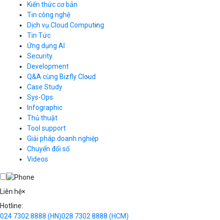
Kiến thức cơ bản
Tin công nghệ
Dịch vụ Cloud Computing
Tin Tức
Cloud Server
CDN
Ứng dụng AI
Load Balancer
Security
Auto Scaling
Development
Container Registry
Q&A cùng Bizfly Cloud
Kubernetes
Case Study
Q&A về Bizfly Cloud Server
Cloud Database
Q&A về Bizfly Business Email
Thao tác kết nối tới server
Sys-Ops
Call Center
Videos
Videos
Infographic
Business Email
Thủ thuật
Simple Storage
Tool support
VOD
Giải pháp doanh nghiệp
VPN
Chuyển đổi số
Traffic Manager
Videos
Cloud VPS
Kafka
Videos
Liên hệ
×
Hotline:
024 7302 8888
(HN)
028 7302 8888
(HCM)