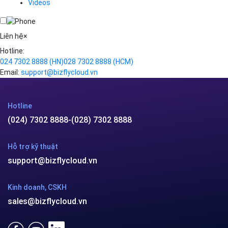
Videos
Cloud VPS
Kafka
Videos
Liên hệ
×
Hotline:
024 7302 8888
(HN)
028 7302 8888
(HCM)
Email:
support@bizflycloud.vn
Hotline
(024) 7302 8888
-
(028) 7302 8888
Hỗ trợ kỹ thuật
support@bizflycloud.vn
Kinh doanh, CSKH
sales@bizflycloud.vn