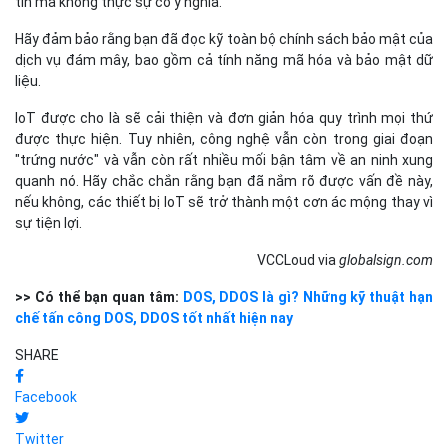
tin mà không thực sự có ý nghĩa.
Hãy đảm bảo rằng bạn đã đọc kỹ toàn bộ chính sách bảo mật của
dịch vụ đám mây, bao gồm cả tính năng mã hóa và bảo mật dữ
liệu.
IoT được cho là sẽ cải thiện và đơn giản hóa quy trình mọi thứ
được thực hiện. Tuy nhiên, công nghệ vẫn còn trong giai đoạn
"trứng nước" và vẫn còn rất nhiều mối bận tâm về an ninh xung
quanh nó. Hãy chắc chắn rằng bạn đã nắm rõ được vấn đề này,
nếu không, các thiết bị IoT sẽ trở thành một cơn ác mộng thay vì
sự tiện lợi.
VCCLoud via
globalsign.com
>> Có thể bạn quan tâm:
DOS, DDOS là gì? Những kỹ thuật hạn
chế tấn công DOS, DDOS tốt nhất hiện nay
SHARE
Facebook
Twitter