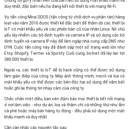
Chúng tôi gợi ý nhân viên của bạn nên sử dụng mật khẩu mạnh và
duy nhất, đặc biệt nếu họ đang kết nối thiết bị với mạng Wi-Fi.
Vụ tấn công Mirai DDOS (tấn công từ chối dịch vụ phân tán) hàng
loạt vào năm 2016 được thiết kế đặc biệt để thăm dò các thiết bị
IoT có mật khẩu yếu và các phiên bản cũ của nhân Linux. Nó chủ
yếu lây nhiễm các bộ định tuyến và camera IP và sử dụng các bộ
định tuyến và camera IP này để làm ngập nhà cung cấp DNS như
DYN. Cuộc tấn công này đã đánh sập một số trang web lớn như
Etsy, Shopify, Twitter và Spotify. Cuối cùng, botnet đã lây lan tới
380.000 thiết bị.
Ngoài ra, các thiết bị IoT dễ bị hack cũng có thể được sử dụng
làm gián điệp của công ty. Máy ảnh thông minh, micrô và loa có
mật khẩu yếu có thể được các bên độc hại sử dụng để nắm bắt
hoặc ghi lại thông tin nhạy cảm của công ty.
Chắc chắn một điều, bạn nên đảm bảo mọi thiết bị kết nối mạng
ở nơi làm việc - như dự án, loa và thậm chí cả những thứ như ấm
cà phê hoặc máy bán hàng tự động - đều phải sử dụng một mật
khẩu mạnh và duy nhất.
Cần cân nhắc các nguyên tắc sau: