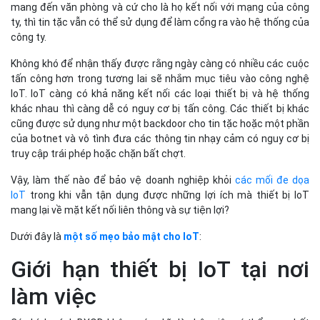
mang đến văn phòng và cứ cho là họ kết nối với mạng của công
ty, thì tin tặc vẫn có thể sử dụng để làm cổng ra vào hệ thống của
công ty.
Không khó để nhận thấy được rằng ngày càng có nhiều các cuộc
tấn công hơn trong tương lai sẽ nhắm mục tiêu vào công nghệ
IoT. IoT càng có khả năng kết nối các loại thiết bị và hệ thống
khác nhau thì càng dễ có nguy cơ bị tấn công. Các thiết bị khác
cũng được sử dụng như một backdoor cho tin tặc hoặc một phần
của botnet và vô tình đưa các thông tin nhạy cảm có nguy cơ bị
truy cập trái phép hoặc chặn bất chợt.
Vậy, làm thế nào để bảo vệ doanh nghiệp khỏi
các mối đe dọa
IoT
trong khi vẫn tận dụng được những lợi ích mà thiết bị IoT
mang lại về mặt kết nối liên thông và sự tiện lợi?
Dưới đây là
một số mẹo bảo mật cho IoT
:
Giới hạn thiết bị IoT tại nơi
làm việc