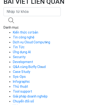
BÀI VIẾT LIÊN QUAN
Danh mục
Kiến thức cơ bản
Tin công nghệ
Dịch vụ Cloud Computing
Tin Tức
Cloud Server
CDN
Ứng dụng AI
Load Balancer
Security
Auto Scaling
Development
Container Registry
Q&A cùng Bizfly Cloud
Kubernetes
Case Study
Q&A về Bizfly Cloud Server
Cloud Database
Q&A về Bizfly Business Email
Thao tác kết nối tới server
Sys-Ops
Call Center
Videos
Videos
Infographic
Business Email
Thủ thuật
Simple Storage
Tool support
VOD
Giải pháp doanh nghiệp
VPN
Chuyển đổi số
Traffic Manager