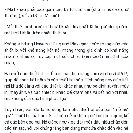
- Mật khẩu phải bao gồm các ký tự chữ cái (chữ in hoa và chữ
thường), số và ký tự đặc biệt.
- Mỗi thiết bị phải có một mật khẩu duy nhất. Không sử dụng cùng
một mật khẩu trên nhiều thiết bị.
Không sử dụng Universal Plug and Play (giao thức mạng giúp các
thiết bị với khả năng kết nối mạng trong gia đình có khả năng
nhận ra nhau và truy cập một số dịch vụ (services) nhất định của
nhau)
Hầu hết các thiết bị IoT đều có các tính năng cắm và chạy (UPnP)
giúp dễ dàng kết nối với các thiết bị khác. Tính năng này giúp kết
nối khá dễ dàng với các thiết bị khác nhau như bộ định tuyến, máy
in, máy ảnh, và các thiết bị khác để khám phá và kết nối với nhau
mà không cần cấu hình phức tạp.
Tuy nhiên, vấn đề là nó cũng làm cho thiết bị của bạn "mở hơi
quá". Thiết bị của bạn sẽ trở nên dễ bị khám phá bởi mọi người, kể
cả các bên độc hại. Nó giống như việc đặt một dấu hiệu chào đón
các tin tặc, nói với chúng rằng bạn đang mở cửa chào đón vào hệ