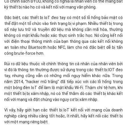
Có chính sách BYOD, không có nghĩa là nhân viên có thể mang bất
kỳ thiết bị nào họ có và kết nối với mạng văn phòng.
Đặc biệt, các thiết bị IoT đeo tay có một số lỗ hổng bảo mật có
thể đặt một tổ chức vào tình trạng bị vi phạm. Nhiều thiết bị trong
số này lưu trữ và truyền dữ liệu mà không cần mã hóa, thường
không có mật khẩu hoặc xác thực sinh trắc học. Nó cũng kết nối
với điện thoại thông minh của bạn thông qua các kết nối không
an toàn như Bluetooth hoặc NFC, làm cho nó đặc biệt dễ bị tấn
công brute-force hơn.
Rủi ro dữ liệu thuộc về chính thông tin cá nhân của nhân viên bởi
vì đó là thông tin thường được sử dụng trong các thiết bị IOT đeo
tay, nhưng cũng vẫn có những mối nguy hiểm khác nữa. Trong
năm 2014, "hacker mũ trắng" đã tiếp xúc với các lỗ hổng trong
một bóng đèn IoT để làm lộ mật khẩu Wi-Fi. Thậm chí tệ hơn, khi
một thiết bị bị xâm nhập, nó có thể thăm dò các thiết bị khác kết
nối với mạng và đặt chúng vào nguy cơ bị xâm nhập.
Vì vậy, hãy giới hạn các thiết bị IoT kết nối với mạng của doanh
nghiệp càng nhiều càng tốt hoặc, ít nhất, hãy kết nối các thiết bị
với một mạng riêng biệt.