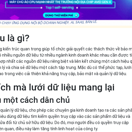
u là gì?
ng kiến trúc quan trọng giúp tổ chức giải quyết các thách thức về bảo 
 có nhiều nguồn dữ liệu từ nhiều ngành kinh doanh khác nhau cần được t
hợp nhất các nguồn dữ liệu riêng biệt và liên kết chúng một cách hiệu 
lý và chia sẻ dữ liệu một cách tập trung. Mặc dù có thể phức tạp, lưới
ao trong việc cải thiện khả năng truy cập, bảo mật và quản lý dữ liệu.
ích mà lưới dữ liệu mang lại
ệu một cách dân chủ
 quản lý dữ liệu, cho phép các chuyên gia kinh doanh tạo ra các sản p
i tiêu dùng dữ liệu tìm kiếm quyền truy cập vào các sản phẩm dữ liệu và
a đổi từ chủ sở hữu dữ liệu. Do đó, mọi người đều có quyền truy cập
ên quan, điều này làm tăng tính linh hoạt của công ty.