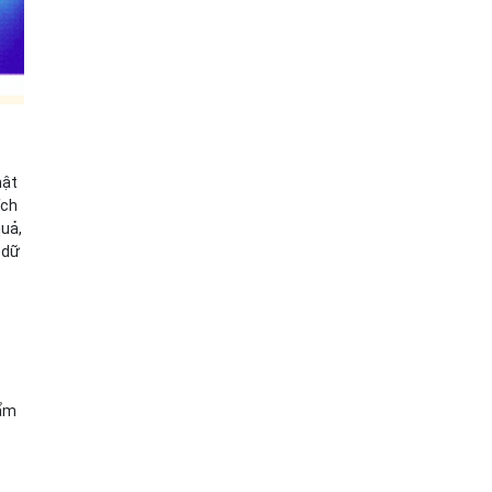
mật
ích
quả,
 dữ
hẩm