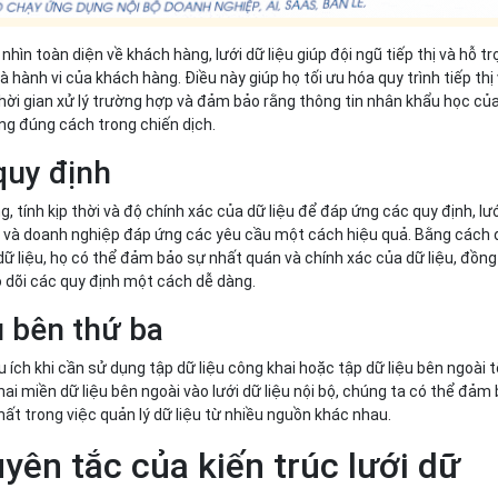
hìn toàn diện về khách hàng, lưới dữ liệu giúp đội ngũ tiếp thị và hỗ tr
à hành vi của khách hàng. Điều này giúp họ tối ưu hóa quy trình tiếp thị
thời gian xử lý trường hợp và đảm bảo rằng thông tin nhân khẩu học củ
g đúng cách trong chiến dịch.
quy định
g, tính kịp thời và độ chính xác của dữ liệu để đáp ứng các quy định, lư
ức và doanh nghiệp đáp ứng các yêu cầu một cách hiệu quả. Bằng cách
 dữ liệu, họ có thể đảm bảo sự nhất quán và chính xác của dữ liệu, đồng
eo dõi các quy định một cách dễ dàng.
u bên thứ ba
u ích khi cần sử dụng tập dữ liệu công khai hoặc tập dữ liệu bên ngoài 
ai miền dữ liệu bên ngoài vào lưới dữ liệu nội bộ, chúng ta có thể đảm
ất trong việc quản lý dữ liệu từ nhiều nguồn khác nhau.
ên tắc của kiến trúc lưới dữ