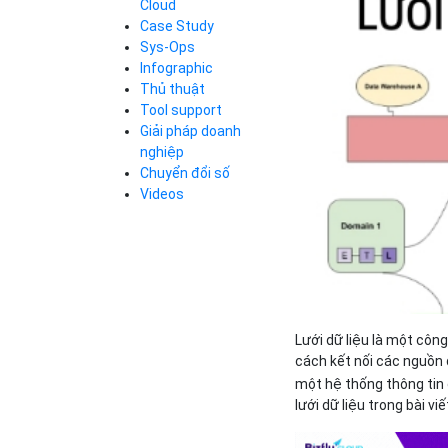
Cloud
Cloud Database
Case Study
Q&A về Bizfly
Bảng giá
Call Center
Cloud Server
Sys-Ops
Business Email
Q&A về Bizfly
Thao tác kết nối
Infographic
Simple Storage
tới server
Business Email
Thủ thuật
VOD
Videos
Videos
Tool support
Bảng giá
VPN
Giải pháp doanh
Traffic Manager
nghiệp
Cloud VPS
Chuyển đổi số
Kafka
Bảng giá
Videos
Videos
Bảng giá
Lưới dữ liệu là một côn
Bảng giá
cách kết nối các nguồn d
một hệ thống thông tin
lưới dữ liệu trong bài vi