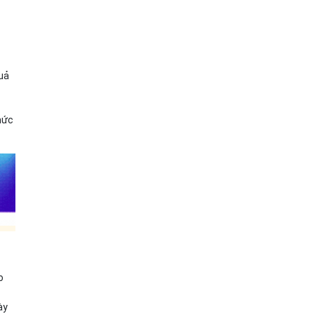
o
quả
hức
o
ày