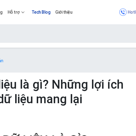
Hotl
ng
Hỗ trợ
Tech Blog
Giới thiệu
Bảng giá
ản
Bảng giá
liệu là gì? Những lợi ích
dữ liệu mang lại
Apps
Bảng giá