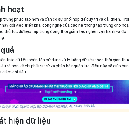
nh hoạt
p trung phức tạp hơn và cần có sự phối hợp để duy trì và cải thiện. Tr
g thay đổi việc triển khai công nghệ của các hệ thống tập trung cho hoạ
các thủ tục dữ liệu tập trung đồng thời giảm tắc nghẽn vận hành và độ t
ng.
 quả
kiến trúc dữ liệu phân tán sử dụng xử lý luồng dữ liệu theo thời gian thự
ểu rõ hơn về chi phí lưu trữ và phân bổ nguồn lực, điều này sẽ giúp bạn
 giảm chi tiêu.
át hiện dữ liệu