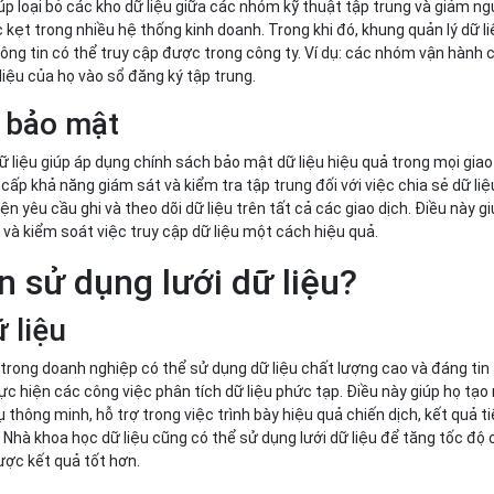
iúp loại bỏ các kho dữ liệu giữa các nhóm kỹ thuật tập trung và giảm ng
c kẹt trong nhiều hệ thống kinh doanh. Trong khi đó, khung quản lý dữ l
thông tin có thể truy cập được trong công ty. Ví dụ: các nhóm vận hành 
liệu của họ vào sổ đăng ký tập trung.
 bảo mật
dữ liệu giúp áp dụng chính sách bảo mật dữ liệu hiệu quả trong mọi giao
 cấp khả năng giám sát và kiểm tra tập trung đối với việc chia sẻ dữ liệ
iện yêu cầu ghi và theo dõi dữ liệu trên tất cả các giao dịch. Điều này g
 và kiểm soát việc truy cập dữ liệu một cách hiệu quả.
n sử dụng lưới dữ liệu?
 liệu
rong doanh nghiệp có thể sử dụng dữ liệu chất lượng cao và đáng tin
hực hiện các công việc phân tích dữ liệu phức tạp. Điều này giúp họ tạo 
 thông minh, hỗ trợ trong việc trình bày hiệu quả chiến dịch, kết quả t
. Nhà khoa học dữ liệu cũng có thể sử dụng lưới dữ liệu để tăng tốc độ
ược kết quả tốt hơn.