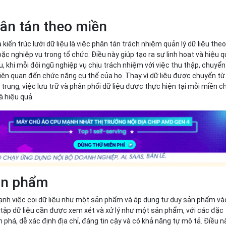
hân tán theo miền
kiến trúc lưới dữ liệu là việc phân tán trách nhiệm quản lý dữ liệu the
c nghiệp vụ trong tổ chức. Điều này giúp tạo ra sự linh hoạt và hiệu 
ệu, khi mỗi đội ngũ nghiệp vụ chịu trách nhiệm với việc thu thập, chuyển
 liên quan đến chức năng cụ thể của họ. Thay vì dữ liệu được chuyển từ
trung, việc lưu trữ và phân phối dữ liệu được thực hiện tại mỗi miền c
à hiệu quả.
sản phẩm
nh việc coi dữ liệu như một sản phẩm và áp dụng tư duy sản phẩm và
ỗi tập dữ liệu cần được xem xét và xử lý như một sản phẩm, với các đặc
 phá, dễ xác định địa chỉ, đáng tin cậy và có khả năng tự mô tả. Điều n