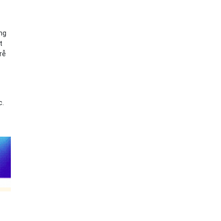
ong
t
rễ
c.