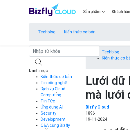
Sản phẩm
Khách hà
Techblog
Kiến thức cơ bản
Bảng giá
Techblog
Kiến thức cơ b
Danh mục
Bảng giá
Lưới dữ 
Kiến thức cơ bản
Tin công nghệ
Dịch vụ Cloud
mà lưới 
Bảng giá
Computing
Tin Tức
Cloud Server
CDN
Ứng dụng AI
Bizfly Cloud
Load Balancer
Security
1896
Bảng giá
Auto Scaling
Development
19-11-2024
Container Registry
Q&A cùng Bizfly
Kubernetes