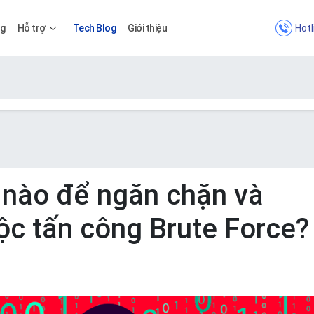
Hotl
ng
Hỗ trợ
Tech Blog
Giới thiệu
Bảng giá
Bảng giá
 nào để ngăn chặn và
ộc tấn công Brute Force?
Apps
Bảng giá