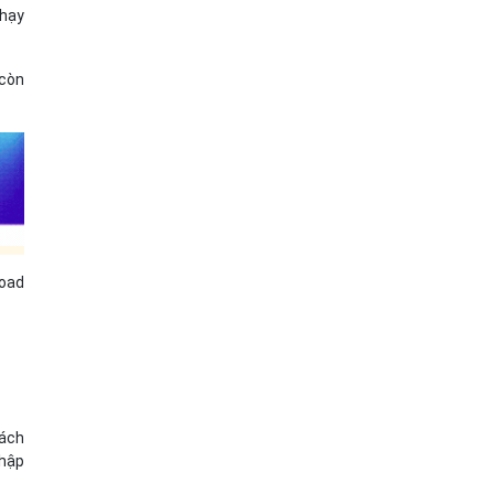
nhạy
 còn
oad
cách
nhập