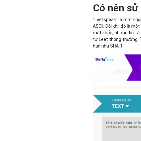
Có nên sử
"Leetspeak" là một ngô
ASCII. Đôi khi, đó là m
mật khẩu, nhưng tin tặc
tự Leet thông thường. 
hạn như SHA-1.