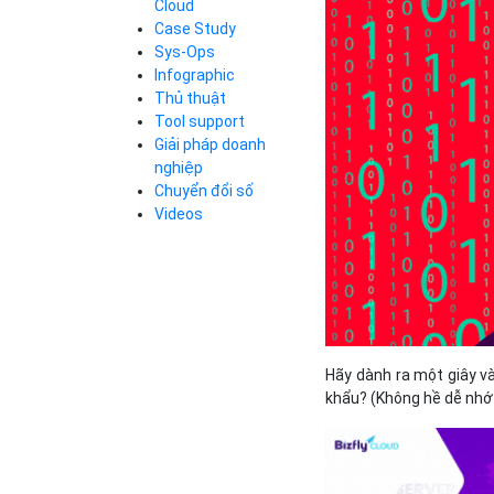
Cloud
Cloud Database
Case Study
Q&A về Bizfly
Bảng giá
Call Center
Cloud Server
Sys-Ops
Business Email
Q&A về Bizfly
Thao tác kết nối
Infographic
Simple Storage
tới server
Business Email
Thủ thuật
VOD
Videos
Videos
Tool support
Bảng giá
VPN
Giải pháp doanh
Traffic Manager
nghiệp
Cloud VPS
Chuyển đổi số
Kafka
Bảng giá
Videos
Videos
Bảng giá
Hãy dành ra một giây và
Bảng giá
khẩu? (Không hề dễ nhớ