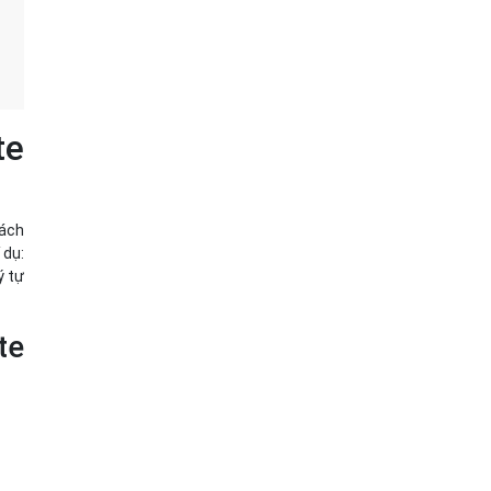
te
sách
 dụ:
ý tự
te