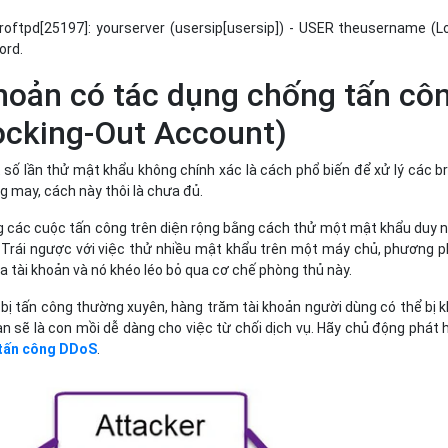
roftpd[25197]: yourserver (usersip[usersip]) - USER theusername (L
ord.
hoản có tác dụng chống tấn cô
ocking-Out Account)
số lần thử mật khẩu không chính xác là cách phổ biến để xử lý các b
g may, cách này thôi là chưa đủ.
ng các cuộc tấn công trên diện rộng bằng cách thử một mật khẩu duy 
. Trái ngược với việc thử nhiều mật khẩu trên một máy chủ, phương 
a tài khoản và nó khéo léo bỏ qua cơ chế phòng thủ này.
bị tấn công thường xuyên, hàng trăm tài khoản người dùng có thể bị 
ạn sẽ là con mồi dễ dàng cho việc từ chối dịch vụ. Hãy chủ động phát 
tấn công DDoS
.