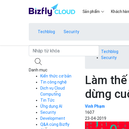
Sản phẩm
Khách hà
Techblog
Security
Bảng giá
Techblog
Security
Danh mục
Bảng giá
Làm thế
Kiến thức cơ bản
Tin công nghệ
Dịch vụ Cloud
dừng cu
Bảng giá
Computing
Tin Tức
Cloud Server
CDN
Ứng dụng AI
Vinh Phạm
Load Balancer
Security
1607
Bảng giá
Auto Scaling
Development
23-04-2019
Container Registry
Q&A cùng Bizfly
Kubernetes