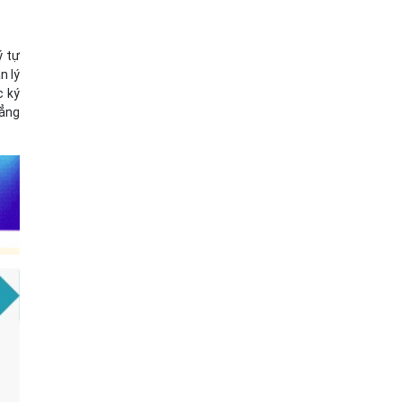
ý tự
n lý
c ký
hẳng