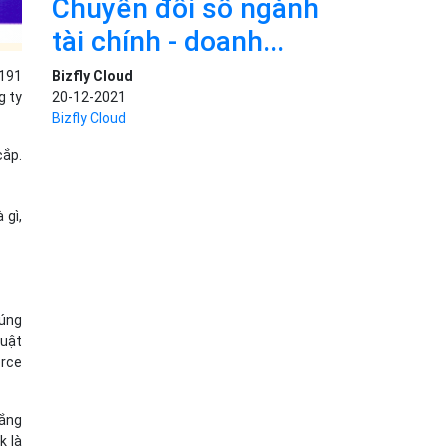
Chuyển đổi số ngành
tài chính - doanh...
Bizfly Cloud
 191
20-12-2021
g ty
Bizfly Cloud
cắp.
 gì,
Đúng
huật
orce
gắng
k là