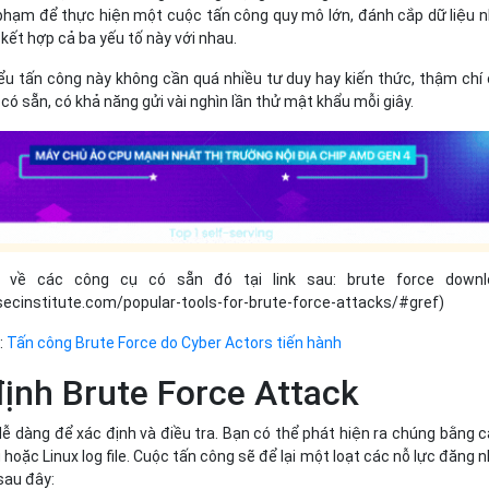
i phạm để thực hiện một cuộc tấn công quy mô lớn, đánh cắp dữ liệu 
kết hợp cả ba yếu tố này với nhau.
iểu tấn công này không cần quá nhiều tư duy hay kiến thức, thậm chí
có sẵn, có khả năng gửi vài nghìn lần thử mật khẩu mỗi giây.
 về các công cụ có sẵn đó tại link sau: brute force downl
osecinstitute.com/popular-tools-for-brute-force-attacks/#gref)
:
Tấn công Brute Force do Cyber Actors tiến hành
ịnh Brute Force Attack
dễ dàng để xác định và điều tra. Bạn có thể phát hiện ra chúng bằng 
oặc Linux log file. Cuộc tấn công sẽ để lại một loạt các nỗ lực đăng 
sau đây: