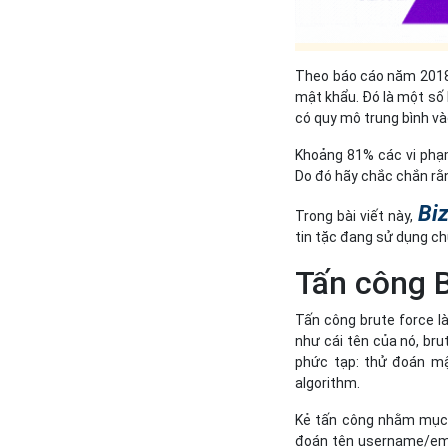
Theo báo cáo năm 2018 
mật khẩu. Đó là một số
có quy mô trung bình và
Khoảng 81% các vi phạm
Do đó hãy chắc chắn rằ
Biz
Trong bài viết này,
tin tặc đang sử dụng c
Tấn công B
Tấn công brute force l
như cái tên của nó, bru
phức tạp: thử đoán mậ
algorithm.
Kẻ tấn công nhằm mục 
đoán tên username/ema