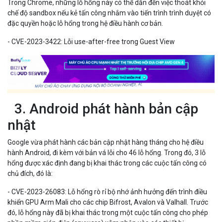
Trong Chrome, những lỗ hổng này có thể dẫn đến việc thoát khỏi
chế độ sandbox nếu kẻ tấn công nhắm vào tiến trình trình duyệt có
đặc quyền hoặc lỗ hổng trong hệ điều hành cơ bản.
- CVE-2023-3422: Lỗi use-after-free trong Guest View
3. Android phát hành bản cập
nhật
Google vừa phát hành các bản cập nhật hàng tháng cho hệ điều
hành Android, đi kèm với bản vá lỗi cho 46 lỗ hổng. Trong đó, 3 lỗ
hổng được xác định đang bị khai thác trong các cuộc tấn công có
chủ đích, đó là:
- CVE-2023-26083: Lỗ hổng rò rỉ bộ nhớ ảnh hưởng đến trình điều
khiển GPU Arm Mali cho các chip Bifrost, Avalon và Valhall. Trước
đó, lỗ hổng này đã bị khai thác trong một cuộc tấn công cho phép