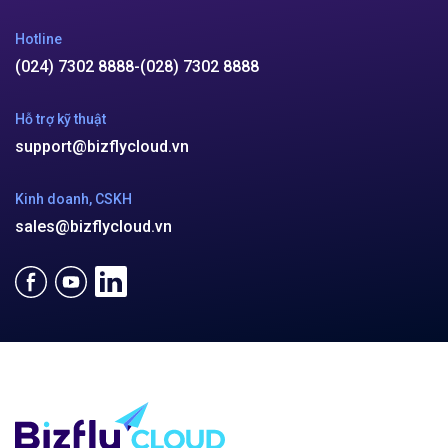
Hotline
(024) 7302 8888
-
(028) 7302 8888
Hỗ trợ kỹ thuật
support@bizflycloud.vn
Kinh doanh, CSKH
sales@bizflycloud.vn