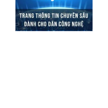
ĐỌC TIN
Trụ sở chính
Địa chỉ:
Số 01 phố Nguyễn Huy Tưởng, phường Thanh
Xuân, Thành phố Hà Nội.
Chi nhánh TP.Hồ Chí Minh: