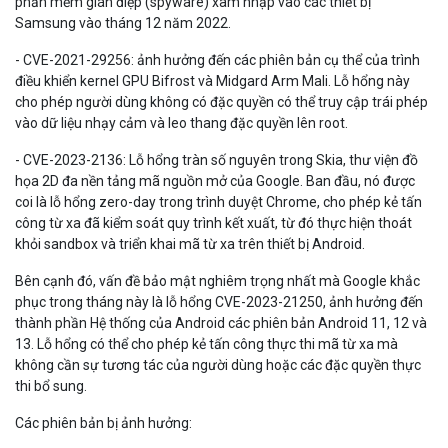
phần mềm gián điệp (spyware) xâm nhập vào các thiết bị
Samsung vào tháng 12 năm 2022.
- CVE-2021-29256: ảnh hưởng đến các phiên bản cụ thể của trình
điều khiển kernel GPU Bifrost và Midgard Arm Mali. Lỗ hổng này
cho phép người dùng không có đặc quyền có thể truy cập trái phép
vào dữ liệu nhạy cảm và leo thang đặc quyền lên root.
- CVE-2023-2136: Lỗ hổng tràn số nguyên trong Skia, thư viện đồ
họa 2D đa nền tảng mã nguồn mở của Google. Ban đầu, nó được
coi là lỗ hổng zero-day trong trình duyệt Chrome, cho phép kẻ tấn
công từ xa đã kiểm soát quy trình kết xuất, từ đó thực hiện thoát
khỏi sandbox và triển khai mã từ xa trên thiết bị Android.
Bên cạnh đó, vấn đề bảo mật nghiêm trọng nhất mà Google khắc
phục trong tháng này là lỗ hổng CVE-2023-21250, ảnh hưởng đến
thành phần Hệ thống của Android các phiên bản Android 11, 12 và
13. Lỗ hổng có thể cho phép kẻ tấn công thực thi mã từ xa mà
không cần sự tương tác của người dùng hoặc các đặc quyền thực
thi bổ sung.
Các phiên bản bị ảnh hưởng: