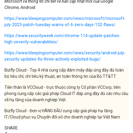
Microsoft và thông tin chi tiết về bản cập nhật mới của Google
Chrome, Android:
https://www.bleepingcomputer.com/news/microsoft/microsoft-
july-2023-patch-tuesday-warns-of-6-zero-days-132-flaws/
https://www.securityweek.com/chrome-114-update-patches-
high-severity-vulnerabilities/
https://www.bleepingcomputer.com/news/security/android-july-
security-updates-fix-three-actively-exploited-bugs/
Bizfly Cloud - Top 4 nhà cung cấp đám mây đáp ứng đầy đủ toàn
bộ tiêu chí, chỉ tiêu kỹ thuật, an toàn thông tin của Bộ TT&TT.
Tiền thân là VCCloud - trực thuộc công ty Cổ phần VCCorp, tiên
phong cung cấp các giải pháp Cloud IT đáp ứng đầy đủ các nhu cầu
về hạ tầng của doanh nghiệp Việt.
Bizfly Cloud - Đơn vị HÀNG ĐẦU cung cấp giải pháp hạ tầng
IT/Cloud phục vụ Chuyển đổi số cho doanh nghiệp tại Việt Nam.
SHARE