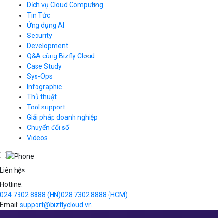
Dịch vụ Cloud Computing
Tin Tức
Cloud Server
CDN
Ứng dụng AI
Load Balancer
Security
Auto Scaling
Development
Container Registry
Q&A cùng Bizfly Cloud
Kubernetes
Case Study
Q&A về Bizfly Cloud Server
Cloud Database
Q&A về Bizfly Business Email
Thao tác kết nối tới server
Sys-Ops
Call Center
Videos
Videos
Infographic
Business Email
Thủ thuật
Simple Storage
Tool support
VOD
Giải pháp doanh nghiệp
VPN
Chuyển đổi số
Traffic Manager
Videos
Cloud VPS
Kafka
Videos
Liên hệ
×
Hotline:
024 7302 8888
(HN)
028 7302 8888
(HCM)
Email:
support@bizflycloud.vn