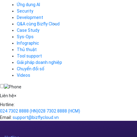
ảnh miễn...
Bizfly Cloud
12-11-2020
Tin Tức
Bizfly Cloud trình bày hệ giải
pháp triển...
Bizfly Cloud
07-12-2020
Bizfly Cloud
BÀI VIẾT LIÊN QUAN