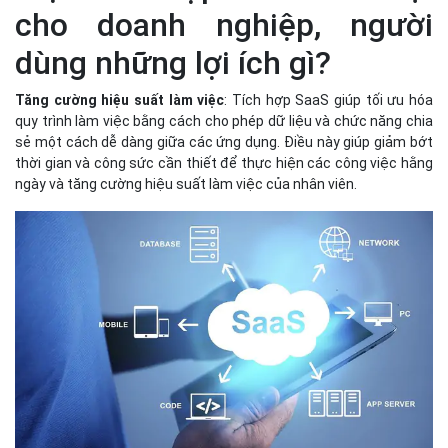
Mỗi bước trong quy trình này đòi hỏi sự cẩn trọng và kiên nhẫn để
đảm bảo rằng tích được triển khai một cách hiệu quả và không
gây ra sự gián đoạn trong hoạt động kinh doanh.
Việc tích hợp SaaS đem lại
cho doanh nghiệp, người
dùng những lợi ích gì?
Tăng cường hiệu suất làm việc
: Tích hợp SaaS giúp tối ưu hóa
quy trình làm việc bằng cách cho phép dữ liệu và chức năng chia
sẻ một cách dễ dàng giữa các ứng dụng. Điều này giúp giảm bớt
thời gian và công sức cần thiết để thực hiện các công việc hằng
ngày và tăng cường hiệu suất làm việc của nhân viên.