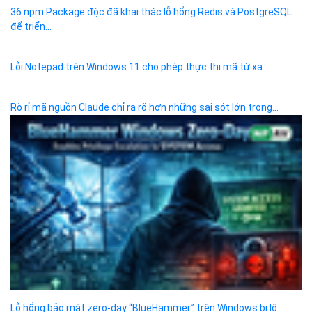
36 npm Package độc đã khai thác lỗ hổng Redis và PostgreSQL
để triển...
Lỗi Notepad trên Windows 11 cho phép thực thi mã từ xa
Rò rỉ mã nguồn Claude chỉ ra rõ hơn những sai sót lớn trong...
Lỗ hổng bảo mật zero-day “BlueHammer” trên Windows bị lộ