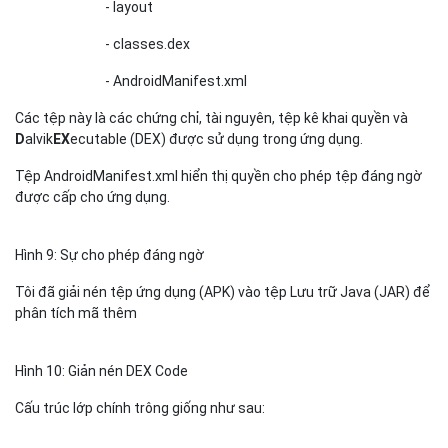
- layout
- classes.dex
- AndroidManifest.xml
Các tệp này là các chứng chỉ, tài nguyên, tệp kê khai quyền và
D
alvik
EX
ecutable (DEX) được sử dụng trong ứng dụng.
Tệp AndroidManifest.xml hiển thị quyền cho phép tệp đáng ngờ
được cấp cho ứng dụng.
Hình 9: Sự cho phép đáng ngờ
Tôi đã giải nén tệp ứng dụng (APK) vào tệp Lưu trữ Java (JAR) để
phân tích mã thêm
Hình 10: Giản nén DEX Code
Cấu trúc lớp chính trông giống như sau: