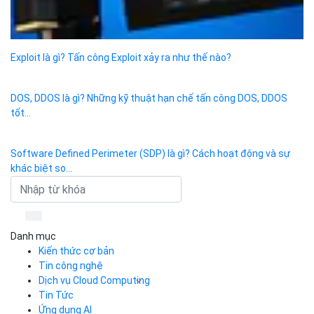
Exploit là gì? Tấn công Exploit xảy ra như thế nào?
DOS, DDOS là gì? Những kỹ thuật hạn chế tấn công DOS, DDOS
tốt...
Software Defined Perimeter (SDP) là gì? Cách hoạt động và sự
khác biệt so...
Danh mục
Kiến thức cơ bản
Tin công nghệ
Dịch vụ Cloud Computing
Tin Tức
Cloud Server
CDN
Ứng dụng AI