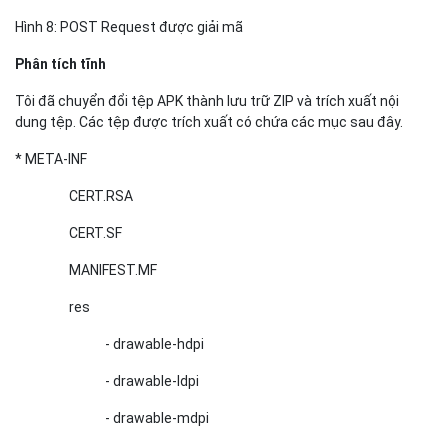
Hình 8: POST Request được giải mã
Phân tích tĩnh
Tôi đã chuyển đổi tệp APK thành lưu trữ ZIP và trích xuất nội
dung tệp. Các tệp được trích xuất có chứa các mục sau đây.
* META-INF
CERT.RSA
CERT.SF
MANIFEST.MF
res
- drawable-hdpi
- drawable-ldpi
- drawable-mdpi