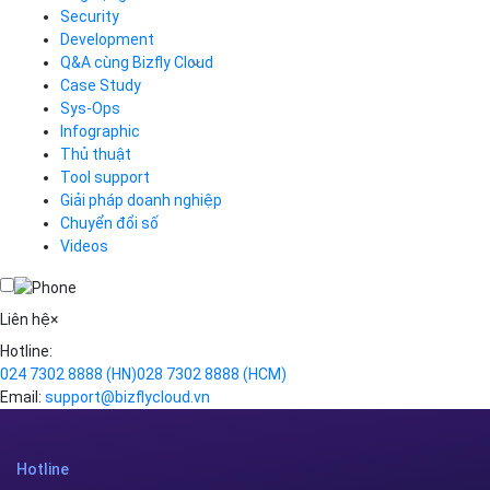
Load Balancer
Security
Auto Scaling
Development
Container Registry
Q&A cùng Bizfly Cloud
Kubernetes
Case Study
Q&A về Bizfly Cloud Server
Cloud Database
Q&A về Bizfly Business Email
Thao tác kết nối tới server
Sys-Ops
Call Center
Videos
Videos
Infographic
Business Email
Thủ thuật
Simple Storage
Tool support
VOD
Giải pháp doanh nghiệp
VPN
Chuyển đổi số
Traffic Manager
Videos
Cloud VPS
Kafka
Videos
Liên hệ
×
Hotline:
024 7302 8888
(HN)
028 7302 8888
(HCM)
Email:
support@bizflycloud.vn
Hotline