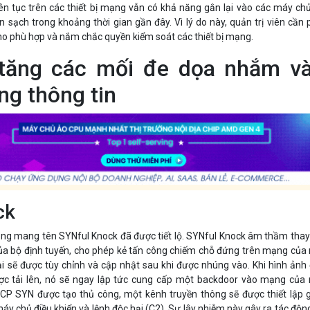
liên tục trên các thiết bị mạng vẫn có khả năng gắn lại vào các máy ch
sạch trong khoảng thời gian gần đây. Vì lý do này, quản trị viên cần 
o phù hợp và nắm chắc quyền kiểm soát các thiết bị mạng.
 tăng các mối đe dọa nhắm v
ng thông tin
ck
ng mang tên SYNful Knock đã được tiết lộ. SYNful Knock âm thầm thay
ủa bộ định tuyến, cho phép kẻ tấn công chiếm chỗ đứng trên mạng của
 sẽ được tùy chỉnh và cập nhật sau khi được nhúng vào. Khi hình ảnh
ợc tải lên, nó sẽ ngay lập tức cung cấp một backdoor vào mạng của
TCP SYN được tạo thủ công, một kênh truyền thông sẽ được thiết lập 
máy chủ điều khiển và lệnh độc hại (C2). Sự lây nhiễm này gây ra tác độn