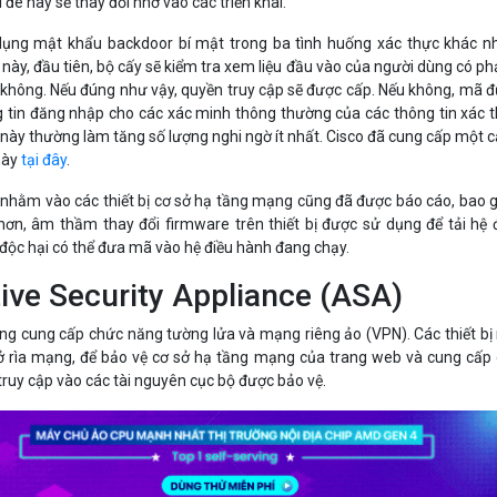
 đè này sẽ thay đổi nhờ vào các triển khai.
dụng mật khẩu backdoor bí mật trong ba tình huống xác thực khác n
ày, đầu tiên, bộ cấy sẽ kiểm tra xem liệu đầu vào của người dùng có phả
không. Nếu đúng như vậy, quyền truy cập sẽ được cấp. Nếu không, mã 
g tin đăng nhập cho các xác minh thông thường của các thông tin xác 
 này thường làm tăng số lượng nghi ngờ ít nhất. Cisco đã cung cấp một 
này
tại đây
.
 nhằm vào các thiết bị cơ sở hạ tầng mạng cũng đã được báo cáo, bao
ơn, âm thầm thay đổi firmware trên thiết bị được sử dụng để tải hệ 
ộc hại có thể đưa mã vào hệ điều hành đang chạy.
ive Security Appliance (ASA)
ạng cung cấp chức năng tường lửa và mạng riêng ảo (VPN). Các thiết bị
 ở rìa mạng, để bảo vệ cơ sở hạ tầng mạng của trang web và cung cấp
truy cập vào các tài nguyên cục bộ được bảo vệ.