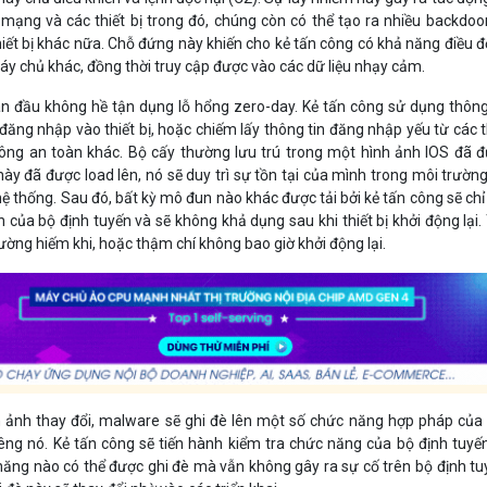
ạng và các thiết bị trong đó, chúng còn có thể tạo ra nhiều backdoo
ết bị khác nữa. Chỗ đứng này khiến cho kẻ tấn công có khả năng điều 
áy chủ khác, đồng thời truy cập được vào các dữ liệu nhạy cảm.
n đầu không hề tận dụng lỗ hổng zero-day. Kẻ tấn công sử dụng thông
ăng nhập vào thiết bị, hoặc chiếm lấy thông tin đăng nhập yếu từ các t
hông an toàn khác. Bộ cấy thường lưu trú trong một hình ảnh IOS đã 
này đã được load lên, nó sẽ duy trì sự tồn tại của mình trong môi trường
 hệ thống. Sau đó, bất kỳ mô đun nào khác được tải bởi kẻ tấn công sẽ chỉ
n của bộ định tuyến và sẽ không khả dụng sau khi thiết bị khởi động lại.
thường hiếm khi, hoặc thậm chí không bao giờ khởi động lại.
h ảnh thay đổi, malware sẽ ghi đè lên một số chức năng hợp pháp của
êng nó. Kẻ tấn công sẽ tiến hành kiểm tra chức năng của bộ định tuyế
ăng nào có thể được ghi đè mà vẫn không gây ra sự cố trên bộ định tu