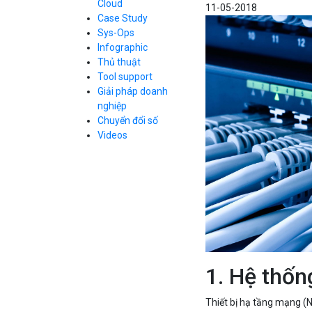
Cloud
11-05-2018
Cloud Database
Case Study
Q&A về Bizfly
Bảng giá
Call Center
Cloud Server
Sys-Ops
Business Email
Q&A về Bizfly
Thao tác kết nối
Infographic
Simple Storage
tới server
Business Email
Thủ thuật
VOD
Videos
Videos
Tool support
Bảng giá
VPN
Giải pháp doanh
Traffic Manager
nghiệp
Cloud VPS
Chuyển đổi số
Kafka
Bảng giá
Videos
Videos
Bảng giá
Bảng giá
1. Hệ thốn
Thiết bị hạ tầng mạng (