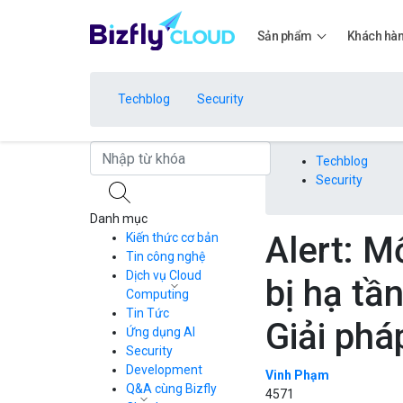
Sản phẩm
Khách hà
Techblog
Security
Bảng giá
Techblog
Security
Danh mục
Bảng giá
Alert: M
Kiến thức cơ bản
Tin công nghệ
Dịch vụ Cloud
bị hạ tầ
Bảng giá
Computing
Tin Tức
Cloud Server
Giải phá
CDN
Ứng dụng AI
Load Balancer
Security
Bảng giá
Auto Scaling
Development
Vinh Phạm
Container Registry
Q&A cùng Bizfly
4571
Kubernetes