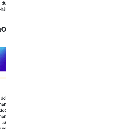
ủ dù
phải
ào
 đổi
 nạn
 độc
 nạn
giữa
g vô