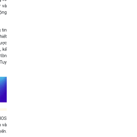
r và
động
 tin
hiết
được
, kể
 tồn
 Tuy
 IOS
n và
yến.