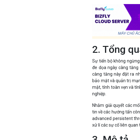
2. Tổng q
Sự tiến bộ không ngừng
đe dọa ngày càng tăng 
càng tăng này đặt ra nh
bảo mật và quản trị mạng
mật, tính toàn vẹn và tí
nghiệp.
Nhằm giải quyết các mối
tin về các hướng tấn côn
advanced persistent thr
xử lí các sự cố liên quan
3. Mô tả