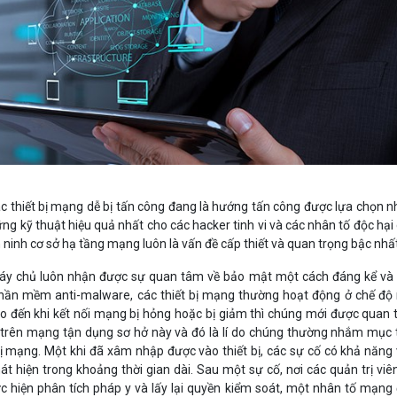
c thiết bị mạng dễ bị tấn công đang là hướng tấn công được lựa chọn n
ng kỹ thuật hiệu quả nhất cho các hacker tinh vi và các nhân tố độc hại
n ninh cơ sở hạ tầng mạng luôn là vấn đề cấp thiết và quan trọng bậc nhấ
áy chủ luôn nhận được sự quan tâm về bảo mật một cách đáng kể và
ần mềm anti-malware, các thiết bị mạng thường hoạt động ở chế độ
 cho đến khi kết nối mạng bị hỏng hoặc bị giảm thì chúng mới được quan
i trên mạng tận dụng sơ hở này và đó là lí do chúng thường nhắm mục 
bị mạng. Một khi đã xâm nhập được vào thiết bị, các sự cố có khả năng
t hiện trong khoảng thời gian dài. Sau một sự cố, nơi các quản trị viê
 hiện phân tích pháp y và lấy lại quyền kiểm soát, một nhân tố mạng