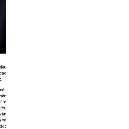
hiều
 cao
t.
 các
 nền
 tâm
tiêu
 vẫn
n và
 độc