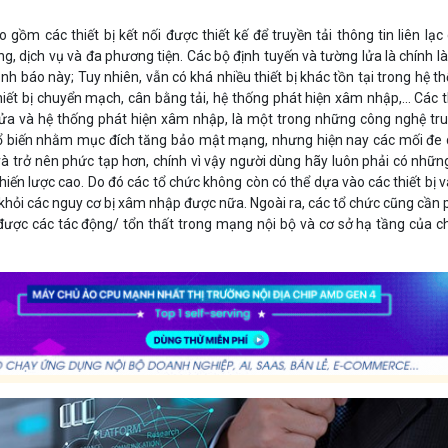
ồm các thiết bị kết nối được thiết kế để truyền tải thông tin liên lạc
ng, dịch vụ và đa phương tiện. Các bộ định tuyến và tường lửa là chính là
ảnh báo này; Tuy nhiên, vẫn có khá nhiều thiết bị khác tồn tại trong hệ t
ết bị chuyển mạch, cân bằng tải, hệ thống phát hiện xâm nhập,... Các t
lửa và hệ thống phát hiện xâm nhập, là một trong những công nghệ tr
 biến nhằm mục đích tăng bảo mật mạng, nhưng hiện nay các mối đe
và trở nên phức tạp hơn, chính vì vậy người dùng hãy luôn phải có nhữn
iến lược cao. Do đó các tổ chức không còn có thể dựa vào các thiết bị 
khỏi các nguy cơ bị xâm nhập được nữa. Ngoài ra, các tổ chức cũng cần 
ược các tác động/ tổn thất trong mạng nội bộ và cơ sở hạ tầng của c