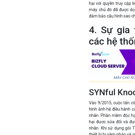
hại với quyền truy cập 
máy chủ đó đã được dọn 
đảm bảo cấu hình sao ch
4. Sự gia
các hệ thố
SYNful Kno
Vào 9/2015, cuộc tấn cô
hình ảnh hệ điều hành c
nhân. Phần mềm độc hại
hại được sửa đổi và đư
nhân. Khi sử dụng gói 
thiết bị bị xâm nhập và 