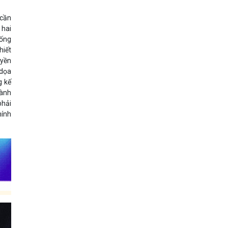
 cần
 hai
hống
hiết
uyền
 dọa
g kế
vành
phải
hính