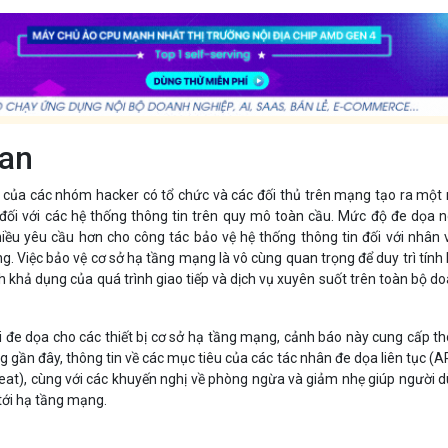
uan
 của các nhóm hacker có tổ chức và các đối thủ trên mạng tạo ra một
đối với các hệ thống thông tin trên quy mô toàn cầu. Mức độ đe dọa 
iều yêu cầu hơn cho công tác bảo vệ hệ thống thông tin đối với nhân 
. Việc bảo vệ cơ sở hạ tầng mạng là vô cùng quan trọng để duy trì tính
nh khả dụng của quá trình giao tiếp và dịch vụ xuyên suốt trên toàn bộ d
 đe dọa cho các thiết bị cơ sở hạ tầng mạng, cảnh báo này cung cấp t
g gần đây, thông tin về các mục tiêu của các tác nhân đe dọa liên tục (A
eat), cùng với các khuyến nghị về phòng ngừa và giảm nhẹ giúp người 
 tới hạ tầng mạng.