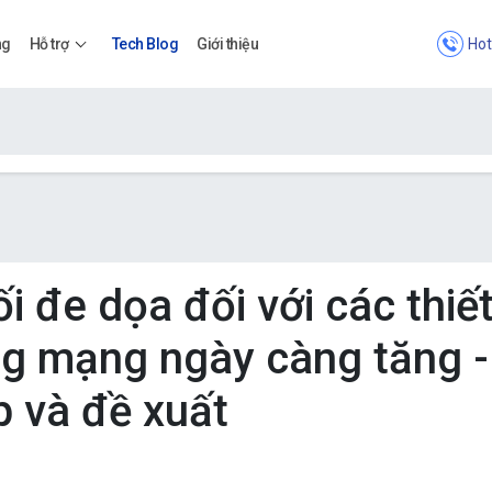
Hot
ng
Hỗ trợ
Tech Blog
Giới thiệu
Bảng giá
Bảng giá
ối đe dọa đối với các thiế
ng mạng ngày càng tăng -
Apps
p và đề xuất
Bảng giá