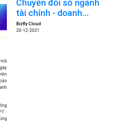
Chuyển đổi số ngành
tài chính - doanh...
Bizfly Cloud
20-12-2021
 mối
ngày
viên
 bảo
oanh
hông
PT -
dùng