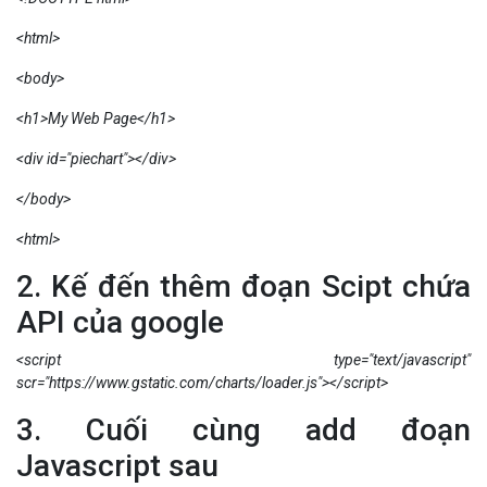
<html>
<body>
<h1>My Web Page</h1>
<div id="piechart"></div>
</body>
<html>
2. Kế đến thêm đoạn Scipt chứa
API của google
<script type="text/javascript"
scr="https://www.gstatic.com/charts/loader.js"></script>
3. Cuối cùng add đoạn
Javascript sau