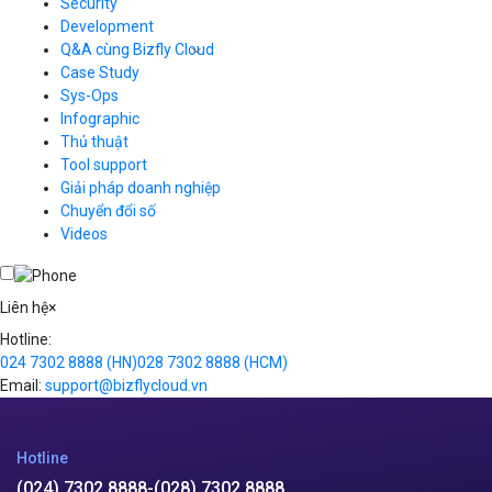
Load Balancer
Security
Auto Scaling
Development
Container Registry
Q&A cùng Bizfly Cloud
Kubernetes
Case Study
Q&A về Bizfly Cloud Server
Cloud Database
Q&A về Bizfly Business Email
Thao tác kết nối tới server
Sys-Ops
Call Center
Videos
Videos
Infographic
Business Email
Thủ thuật
Simple Storage
Tool support
VOD
Giải pháp doanh nghiệp
VPN
Chuyển đổi số
Traffic Manager
Videos
Cloud VPS
Kafka
Videos
Liên hệ
×
Hotline:
024 7302 8888
(HN)
028 7302 8888
(HCM)
Email:
support@bizflycloud.vn
Hotline
(024) 7302 8888
-
(028) 7302 8888