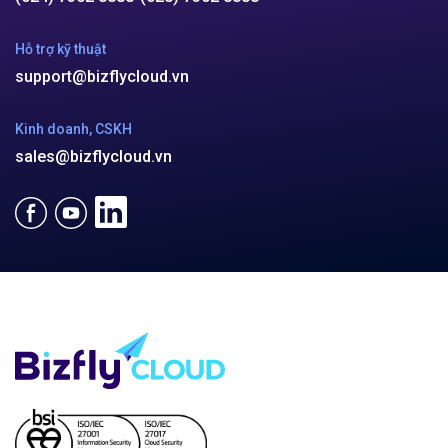
Hỗ trợ kỹ thuật
support@bizflycloud.vn
Kinh doanh, CSKH
sales@bizflycloud.vn