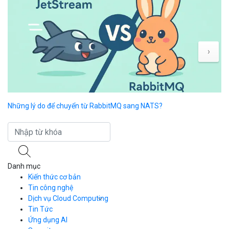
›
Những lý do để chuyển từ RabbitMQ sang NATS?
Li
sa
Danh mục
Kiến thức cơ bản
Tin công nghệ
Dịch vụ Cloud Computing
Tin Tức
Cloud Server
CDN
Ứng dụng AI