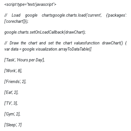
<script type="text/javascript">
// Load google chartsgoogle.charts.load('current', {'packages':
['corechart']});
google.charts.setOnLoadCallback(drawChart);
// Draw the chart and set the chart valuesfunction drawChart() {
var data = google.visualization.arrayToDataTable([
['Task', 'Hours per Day'],
['Work', 8],
['Friends', 2],
['Eat', 2],
['TV', 3],
['Gym', 2],
['Sleep', 7]