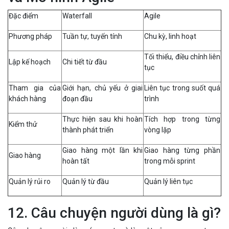
Đặc điểm
Waterfall
Agile
Phương pháp
Tuần tự, tuyến tính
Chu kỳ, linh hoạt
Tối thiểu, điều chỉnh liên
Lập kế hoạch
Chi tiết từ đầu
tục
Tham gia của
Giới hạn, chủ yếu ở giai
Liên tục trong suốt quá
khách hàng
đoạn đầu
trình
Thực hiện sau khi hoàn
Tích hợp trong từng
Kiểm thử
thành phát triển
vòng lặp
Giao hàng một lần khi
Giao hàng từng phần
Giao hàng
hoàn tất
trong mỗi sprint
Quản lý rủi ro
Quản lý từ đầu
Quản lý liên tục
12. Câu chuyện người dùng là gì?