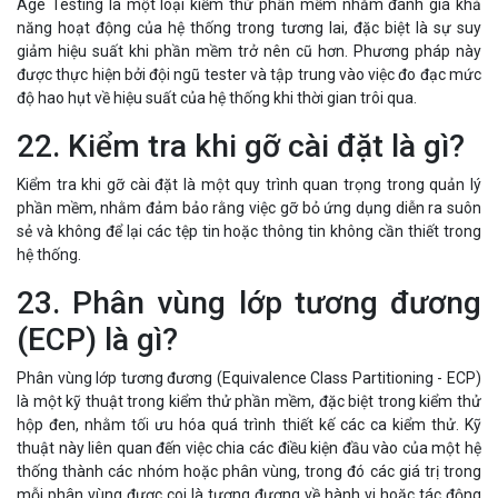
Age Testing là một loại kiểm thử phần mềm nhằm đánh giá khả
năng hoạt động của hệ thống trong tương lai, đặc biệt là sự suy
giảm hiệu suất khi phần mềm trở nên cũ hơn. Phương pháp này
được thực hiện bởi đội ngũ tester và tập trung vào việc đo đạc mức
độ hao hụt về hiệu suất của hệ thống khi thời gian trôi qua.
22. Kiểm tra khi gỡ cài đặt là gì?
Kiểm tra khi gỡ cài đặt là một quy trình quan trọng trong quản lý
phần mềm, nhằm đảm bảo rằng việc gỡ bỏ ứng dụng diễn ra suôn
sẻ và không để lại các tệp tin hoặc thông tin không cần thiết trong
hệ thống.
23. Phân vùng lớp tương đương
(ECP) là gì?
Phân vùng lớp tương đương (Equivalence Class Partitioning - ECP)
là một kỹ thuật trong kiểm thử phần mềm, đặc biệt trong kiểm thử
hộp đen, nhằm tối ưu hóa quá trình thiết kế các ca kiểm thử. Kỹ
thuật này liên quan đến việc chia các điều kiện đầu vào của một hệ
thống thành các nhóm hoặc phân vùng, trong đó các giá trị trong
mỗi phân vùng được coi là tương đương về hành vi hoặc tác động