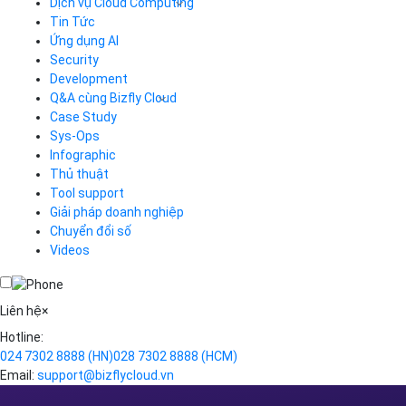
Giải pháp doanh nghiệp
VPN
Chuyển đổi số
Traffic Manager
Videos
Cloud VPS
Kafka
Videos
Liên hệ
×
Hotline:
024 7302 8888
(HN)
028 7302 8888
(HCM)
Email:
support@bizflycloud.vn
Hotline
(024) 7302 8888
-
(028) 7302 8888
Hỗ trợ kỹ thuật
support@bizflycloud.vn
Kinh doanh, CSKH
sales@bizflycloud.vn