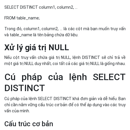
Cú pháp của lệnh SELECT
DISTINCT
Cú pháp của lệnh SELECT DISTINCT khá đơn giản và dễ hiểu. Bạn
chỉ cần nắm vững cấu trúc cơ bản để có thể áp dụng vào các truy
vấn của mình.
Cấu trúc cơ bản
Cú pháp của lệnh SELECT DISTINCT như sau:
SELECT DISTINCT column1, column2, ... FROM table_name
WHERE condition;
Trong đó:
column1, column2, ... là các cột mà bạn muốn lấy giá trị duy
nhất.
table_name là tên của bảng dữ liệu.
condition là điều kiện lọc dữ liệu (nếu cần).
SELECT DISTINCT: Từ khóa chỉ định việc bạn muốn truy