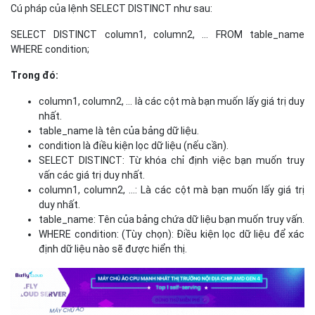
vấn các giá trị duy nhất.
column1, column2, ...: Là các cột mà bạn muốn lấy giá trị
duy nhất.
table_name: Tên của bảng chứa dữ liệu bạn muốn truy vấn.
WHERE condition: (Tùy chọn): Điều kiện lọc dữ liệu để xác
định dữ liệu nào sẽ được hiển thị.
Cú pháp
Để minh họa rõ hơn về cú pháp, ví dụ sau đây sẽ thể hiện rõ nhất
cú pháp của lệnh: Giả sử bạn có một bảng KHACH_HANG với các
cột như MA_KH, TEN, SODIENTHOAI. Nếu bạn muốn lấy danh sách
số điện thoại khách hàng khác nhau, bạn có thể viết câu lệnh như
sau:
SELECT DISTINCT SODIENTHOAI FROM KHACH_HANG;