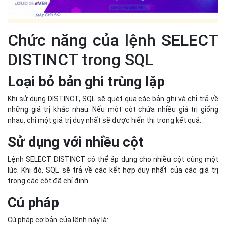
nhau, chỉ một giá trị duy nhất sẽ được hiển thị trong kết quả.
Sử dụng với nhiều cột
Lệnh SELECT DISTINCT có thể áp dụng cho nhiều cột cùng một
lúc. Khi đó, SQL sẽ trả về các kết hợp duy nhất của các giá trị
trong các cột đã chỉ định.
Cú pháp
Cú pháp cơ bản của lệnh này là:
SELECT DISTINCT column1, column2, ...
FROM table_name;
Trong đó, column1, column2, ... là các cột mà bạn muốn truy vấn
và table_name là tên bảng chứa dữ liệu.
Xử lý giá trị NULL
Nếu cột truy vấn chứa giá trị NULL, lệnh DISTINCT sẽ chỉ trả về
một giá trị NULL duy nhất, coi tất cả các giá trị NULL là giống nhau.