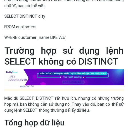
Mặc dù SELECT DISTINCT rất hữu ích, nhưng có những trường
hợp mà bạn không cần sử dụng nó. Thay vào đó, bạn có thể sử
dụng lệnh SELECT thông thường để lấy dữ liệu.
Tổng hợp dữ liệu
Một trong những trường hợp điển hình mà bạn không cần sử
dụng SELECT DISTINCT là khi bạn muốn tổng hợp dữ liệu.
Nếu bạn đang sử dụng các hàm như SUM(), AVG(), COUNT(), bạn
có thể không cần DISTINCT vì các hàm này tự động xử lý dữ liệu
theo cách riêng của chúng. Ví dụ:
SELECT COUNT(*) FROM ten_bang;
Khi cần tất cả dữ liệu