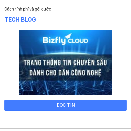
Trụ sở chính
Địa chỉ:
Số 01 phố Nguyễn Huy Tưởng, phường Thanh
Xuân, Thành phố Hà Nội.
Chi nhánh TP.Hồ Chí Minh:
Địa chỉ:
Số 127 đường Võ Văn Tần, phường Xuân Hòa,
Thành phố Hồ Chí Minh.
Chi nhánh TP.Hải Phòng:
Địa chỉ:
310 Hai Bà Trưng, phường Lê Chân, TP. Hải
Phòng.
© 2014 Bizfly Cloud. All Rights Reserved
Điều khoản sử dụng
|
Cam kết chất lượng dịch vụ - SLA