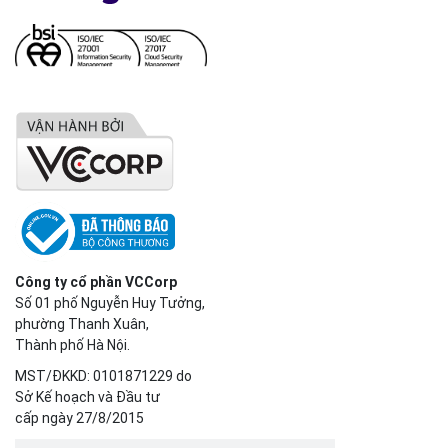
Công ty cổ phần VCCorp
Số 01 phố Nguyễn Huy Tưởng,
phường Thanh Xuân,
Thành phố Hà Nội.
MST/ĐKKD: 0101871229 do
Sở Kế hoạch và Đầu tư
cấp ngày 27/8/2015
SẢN PHẨM
Bizfly Cloud Server
Bizfly Cloud CDN
Bizfly Cloud Business Email
Bizfly Cloud Load Balancer