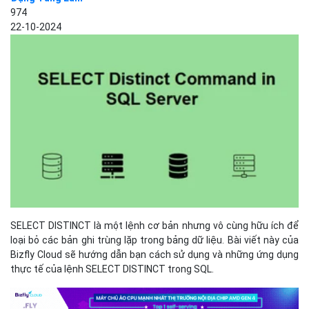
974
22-10-2024
SELECT DISTINCT là một lệnh cơ bản nhưng vô cùng hữu ích để
loại bỏ các bản ghi trùng lặp trong bảng dữ liệu. Bài viết này của
Bizfly Cloud sẽ hướng dẫn bạn cách sử dụng và những ứng dụng
thực tế của lệnh SELECT DISTINCT trong SQL.
Chức năng của lệnh SELECT
DISTINCT trong SQL
Loại bỏ bản ghi trùng lặp
Khi sử dụng DISTINCT, SQL sẽ quét qua các bản ghi và chỉ trả về
những giá trị khác nhau. Nếu một cột chứa nhiều giá trị giống