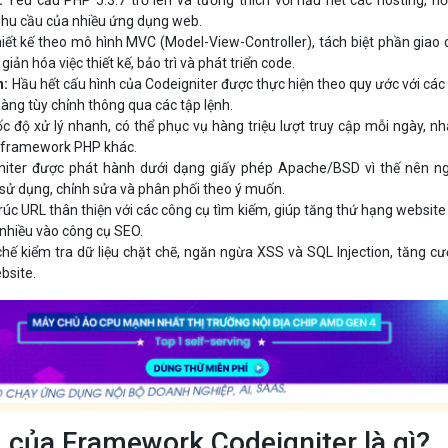
hu cầu của nhiều ứng dụng web.
iết kế theo mô hình MVC (Model-View-Controller), tách biệt phần giao 
 giản hóa việc thiết kế, bảo trì và phát triển code.
n:
Hầu hết cấu hình của Codeigniter được thực hiện theo quy ước với các
àng tùy chỉnh thông qua các tập lệnh.
c độ xử lý nhanh, có thể phục vụ hàng triệu lượt truy cập mỗi ngày, n
ố framework PHP khác.
iter được phát hành dưới dạng giấy phép Apache/BSD vì thế nên n
 sử dụng, chỉnh sửa và phân phối theo ý muốn.
rúc URL thân thiện với các công cụ tìm kiếm, giúp tăng thứ hạng websit
nhiều vào công cụ SEO.
hế kiểm tra dữ liệu chặt chẽ, ngăn ngừa XSS và SQL Injection, tăng c
bsite.
của Framework Codeigniter là gì?