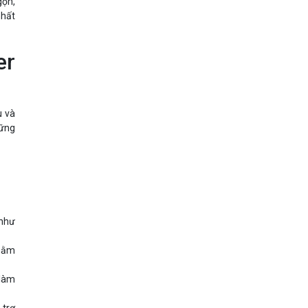
gọn,
nhất
er
u và
hững
 như
nhằm
 làm
 trợ