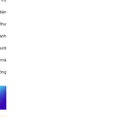
diện
 thư
hanh
gười
e mà
ường