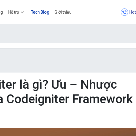
Hot
ng
Hỗ trợ
Tech Blog
Giới thiệu
Bảng giá
Bảng giá
ter là gì? Ưu – Nhược
a Codeigniter Framework
Apps
Bảng giá