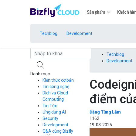
Sản phẩm
Khách hà
Techblog
Development
Bảng giá
Techblog
Development
Danh mục
Bảng giá
Codeigni
Kiến thức cơ bản
Tin công nghệ
Dịch vụ Cloud
điểm củ
Bảng giá
Computing
Tin Tức
Cloud Server
CDN
Ứng dụng AI
Đặng Tùng Lâm
Load Balancer
Security
1162
Bảng giá
Auto Scaling
Development
19-03-2025
Container Registry
Q&A cùng Bizfly
Kubernetes