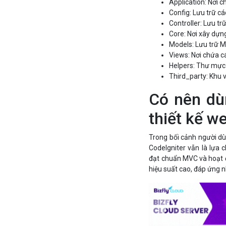
Application: Nơi 
Config: Lưu trữ c
Controller: Lưu trữ 
Core: Nơi xây dựng
Models: Lưu trữ M
Views: Nơi chứa các
Helpers: Thư mực
Third_party: Khu v
Có nên dù
thiết kế w
Trong bối cảnh người dùn
CodeIgniter vẫn là lựa 
đạt chuẩn MVC và hoạt đ
hiệu suất cao, đáp ứng 