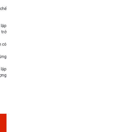
 chế
 lập
 trở
n có
 ứng
 lập
ượng