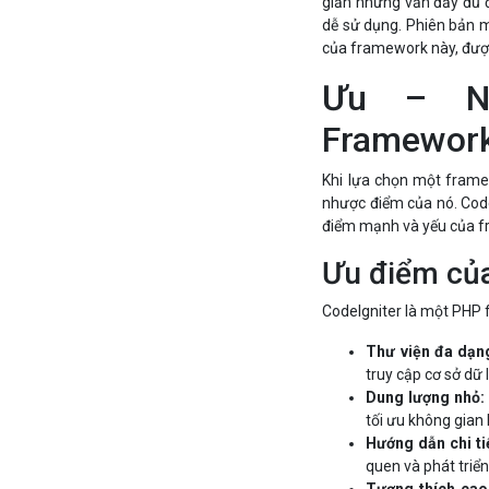
giản nhưng vẫn đầy đủ 
dễ sử dụng. Phiên bản mớ
của framework này, được 
Ưu – Nh
Framewor
Khi lựa chọn một frame
nhược điểm của nó. Codei
điểm mạnh và yếu của f
Ưu điểm của
CodeIgniter là một PHP
Thư viện đa dạn
truy cập cơ sở dữ l
Dung lượng nhỏ:
tối ưu không gian 
Hướng dẫn chi ti
quen và phát triể
Tương thích cao