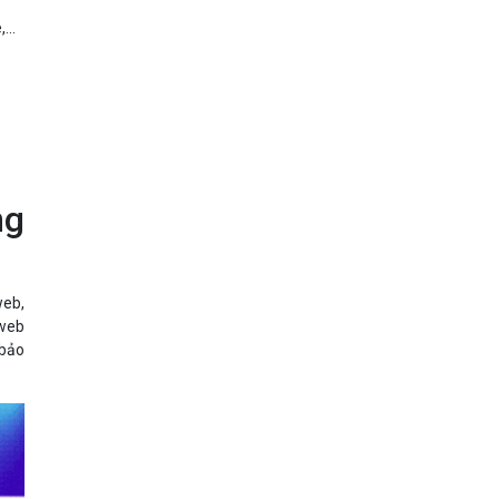
...
ng
web,
 web
 bảo