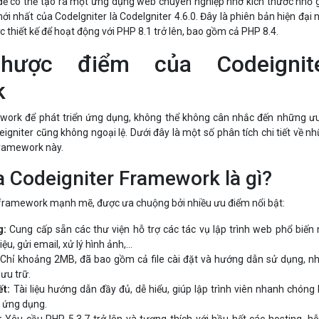
để có thể tạo ra một ứng dụng web chuyên nghiệp nhờ kích thước nhỏ 
i nhất của CodeIgniter là CodeIgniter 4.6.0. Đây là phiên bản hiện đại 
thiết kế để hoạt động với PHP 8.1 trở lên, bao gồm cả PHP 8.4.
ược điểm của Codeignit
k
work để phát triển ứng dụng, không thể không cân nhắc đến những ư
gniter cũng không ngoại lệ. Dưới đây là một số phân tích chi tiết về n
ramework này.
 Codeigniter Framework là gì?
 framework mạnh mẽ, được ưa chuộng bởi nhiều ưu điểm nổi bật:
g:
Cung cấp sẵn các thư viện hỗ trợ các tác vụ lập trình web phổ biến
iệu, gửi email, xử lý hình ảnh,...
Chỉ khoảng 2MB, đã bao gồm cả file cài đặt và hướng dẫn sử dụng, 
lưu trữ.
ết:
Tài liệu hướng dẫn đầy đủ, dễ hiểu, giúp lập trình viên nhanh chóng
n ứng dụng.
:
Yêu cầu PHP 5.3.7 trở lên và tương thích với hầu hết các hosting, hỗ