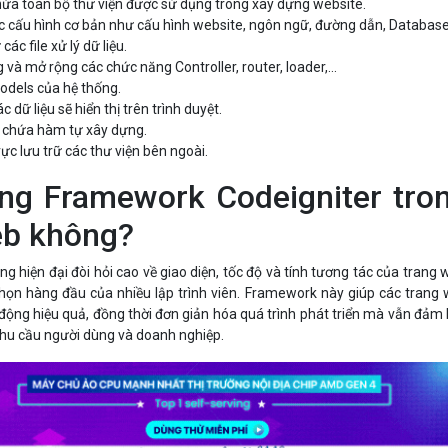
chứa toàn bộ thư viện được sử dụng trong xây dựng website.
ác cấu hình cơ bản như cấu hình website, ngôn ngữ, đường dẫn, Database,
các file xử lý dữ liệu.
 và mở rộng các chức năng Controller, router, loader,...
odels của hệ thống.
 dữ liệu sẽ hiển thị trên trình duyệt.
 chứa hàm tự xây dựng.
ực lưu trữ các thư viện bên ngoài.
ng Framework Codeigniter tro
eb không?
g hiện đại đòi hỏi cao về giao diện, tốc độ và tính tương tác của trang 
chọn hàng đầu của nhiều lập trình viên. Framework này giúp các trang
ộng hiệu quả, đồng thời đơn giản hóa quá trình phát triển mà vẫn đảm
nhu cầu người dùng và doanh nghiệp.