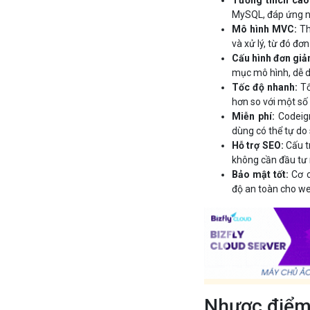
MySQL, đáp ứng n
Mô hình MVC:
Th
và xử lý, từ đó đơn
Cấu hình đơn giả
mục mô hình, dễ d
Tốc độ nhanh:
Tố
hơn so với một s
Miễn phí:
Codeign
dùng có thể tự do
Hỗ trợ SEO:
Cấu t
không cần đầu tư 
Bảo mật tốt:
Cơ c
độ an toàn cho we
Nhược điểm 