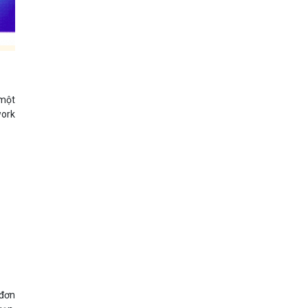
 một
work
 đơn