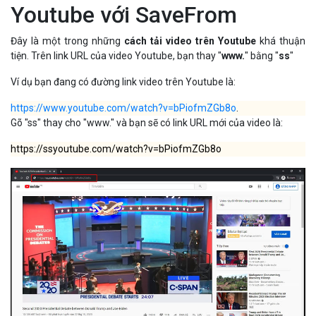
Youtube với SaveFrom
Đây là một trong những
cách tải video trên Youtube
khá thuận
tiện. Trên link URL của video Youtube, bạn thay "
www.
" bằng "
ss
"
Ví dụ bạn đang có đường link video trên Youtube là:
https://www.youtube.com/watch?v=bPiofmZGb8o
.
Gõ "ss" thay cho "www." và bạn sẽ có link URL mới của video là:
https://ssyoutube.com/watch?v=bPiofmZGb8o