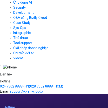
CDN
Ứng dụng AI
Load Balancer
Security
Auto Scaling
Development
Container Registry
Q&A cùng Bizfly Cloud
Kubernetes
Case Study
Q&A về Bizfly Cloud Server
Cloud Database
Q&A về Bizfly Business Email
Thao tác kết nối tới server
Sys-Ops
Call Center
Videos
Videos
Infographic
Business Email
Thủ thuật
Simple Storage
Tool support
VOD
Giải pháp doanh nghiệp
VPN
Chuyển đổi số
Traffic Manager
Videos
Cloud VPS
Kafka
Videos
Liên hệ
×
Hotline:
024 7302 8888
(HN)
028 7302 8888
(HCM)
Email:
support@bizflycloud.vn
Hotline