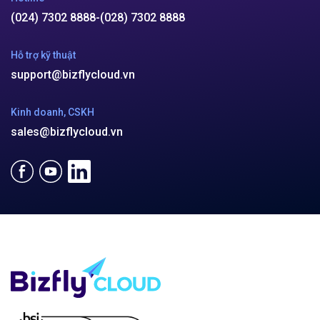
(024) 7302 8888
-
(028) 7302 8888
Hỗ trợ kỹ thuật
support@bizflycloud.vn
Kinh doanh, CSKH
sales@bizflycloud.vn