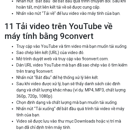
Nhấn nút "Bắt đầu" để bắt đầu quá trình chuyển đổi. Sau khi
hoàn tất, một liên kết tải về sẽ được cung cấp.
Nhấn vào nút "Tải về" để lưu video vào máy tính của bạn.
11 Tải video trên YouTube về
máy tính bằng 9convert
Truy cập vào YouTube và tìm video mà bạn muốn tải xuống.
Sao chép liên kết (URL) của video đó.
Mở trình duyệt web và truy cập vào 9convert.com.
Dán URL video YouTube mà bạn đã sao chép vào ô tìm kiếm
trên trang 9convert.
Nhấn nút "Bắt đầu" để hệ thống xử lý liên kết.
Sau khi video được xử lý, bạn sẽ thấy danh sách các định
dạng và chất lượng khác nhau (ví dụ: MP4, MP3, chất lượng
360p, 720p, 1080p).
Chọn định dạng và chất lượng mà bạn muốn tải xuống.
Nhấn nút "Tải xuống" để bắt đầu quá trình tải video về máy
tính của bạn.
Video sẽ được lưu vào thư mục Downloads hoặc vị trí mà
bạn đã chỉ định trên máy tính.