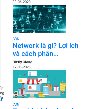
08-06-2020
CDN
Network là gì? Lợi ích
và cách phân...
Bizfly Cloud
12-05-2026
iúp
ảng
ly
CDN