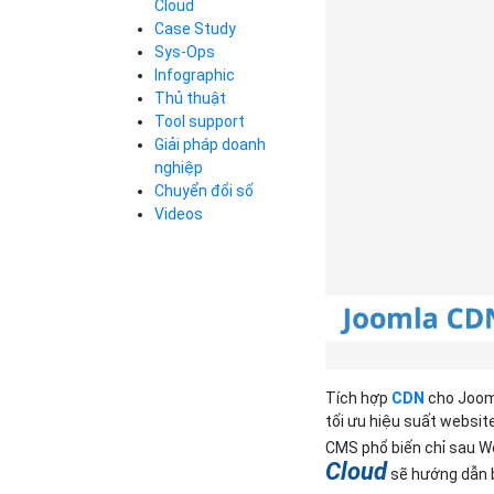
Cloud
Cloud Database
Case Study
Q&A về Bizfly
Bảng giá
Call Center
Cloud Server
Sys-Ops
Business Email
Q&A về Bizfly
Thao tác kết nối
Infographic
Simple Storage
tới server
Business Email
Thủ thuật
VOD
Videos
Videos
Tool support
Bảng giá
VPN
Giải pháp doanh
Traffic Manager
nghiệp
Cloud VPS
Chuyển đổi số
Kafka
Bảng giá
Videos
Videos
Bảng giá
Bảng giá
Tích hợp
CDN
cho Jooml
tối ưu hiệu suất websi
CMS phổ biến chỉ sau W
Cloud
sẽ hướng dẫn b