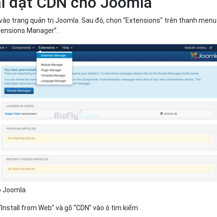
ài đặt CDN cho Joomla
p vào trang quản trị Joomla. Sau đó, chọn “Extensions” trên thanh menu
tensions Manager”.
o Joomla
“Install from Web” và gõ “CDN” vào ô tìm kiếm.