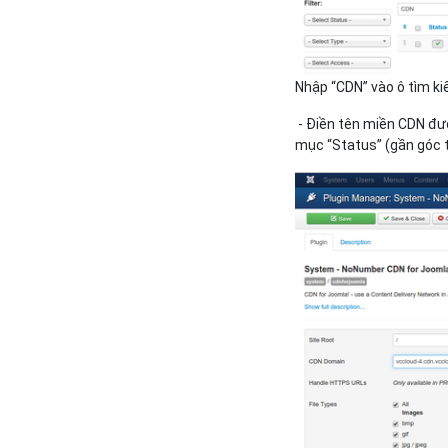
Nhập “CDN” vào ô tìm k
- Điền tên miền CDN đượ
mục “Status” (gần góc t