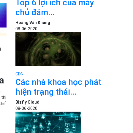
Top 6 lợi ích của máy
chủ đám...
Hoàng Văn Khang
08-06-2020
ệ
CDN
a
Các nhà khoa học phát
hiện trạng thái...
n
 thị
Bizfly Cloud
thể
08-06-2020