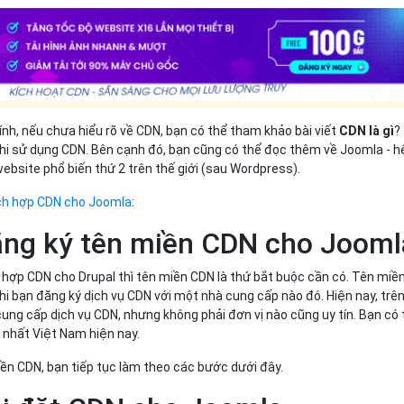
ính, nếu chưa hiểu rõ về CDN, bạn có thể tham khảo bài viết
CDN là gì
?
i sử dụng CDN. Bên cạnh đó, bạn cũng có thể đọc thêm về Joomla - h
website phổ biến thứ 2 trên thế giới (sau Wordpress).
ch hợp CDN cho Joomla
:
ăng ký tên miền CDN cho Jooml
h hợp CDN cho Drupal thì tên miền CDN là thứ bắt buộc cần có. Tên miề
i bạn đăng ký dịch vụ CDN với một nhà cung cấp nào đó. Hiện nay, trên
cung cấp dịch vụ CDN, nhưng không phải đơn vị nào cũng uy tín. Bạn có 
t nhất Việt Nam hiện nay.
ền CDN, bạn tiếp tục làm theo các bước dưới đây.