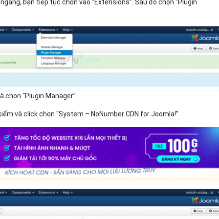
gang, bạn tiếp tục chọn vào “Extensions”. Sau đó chọn “Plugin
và chọn “Plugin Manager”
 kiếm và click chọn “System – NoNumber CDN for Joomla!”