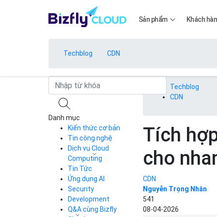
Sản phẩm
Khách hà
Techblog
CDN
Bảng giá
Techblog
CDN
Danh mục
Bảng giá
Tích hợ
Kiến thức cơ bản
Tin công nghệ
Dịch vụ Cloud
cho nha
Bảng giá
Computing
Tin Tức
Cloud Server
CDN
Ứng dụng AI
CDN
Load Balancer
Security
Nguyễn Trọng Nhân
Bảng giá
Auto Scaling
Development
541
Container Registry
Q&A cùng Bizfly
08-04-2026
Kubernetes