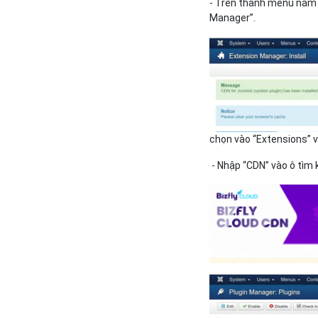
- Trên thanh menu nằm n
Manager”.
chọn vào “Extensions” 
- Nhập “CDN” vào ô tìm