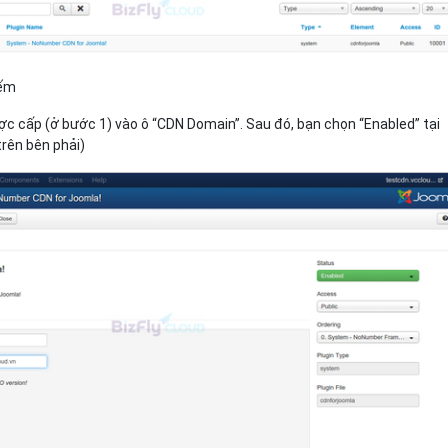
iếm
c cấp (ở bước 1) vào ô “CDN Domain”. Sau đó, bạn chọn “Enabled” tại
rên bên phải)