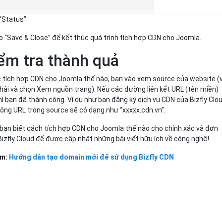
 “Status”
o “Save & Close” để kết thúc quá trình tích hợp CDN cho Joomla.
ểm tra thành quả
ệc tích hợp CDN cho Joomla thế nào, bạn vào xem source của website (
hải và chọn Xem nguồn trang). Nếu các đường liên kết URL (tên miền)
hì bạn đã thành công. Ví dụ như bạn đăng ký dịch vụ CDN của Bizfly Clou
công URL trong source sẽ có dạng như “xxxxx.cdn.vn”.
p bạn biết cách tích hợp CDN cho Joomla thế nào cho chính xác và đơn
 Bizfly Cloud để được cập nhật những bài viết hữu ích về công nghệ!
âm:
Hướng dẫn tạo domain mới để sử dụng Bizfly CDN