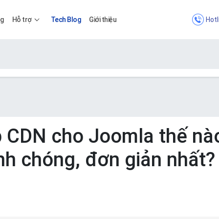
Hotl
ng
Hỗ trợ
Tech Blog
Giới thiệu
Bảng giá
Bảng giá
p CDN cho Joomla thế nà
nh chóng, đơn giản nhất?
Apps
Bảng giá