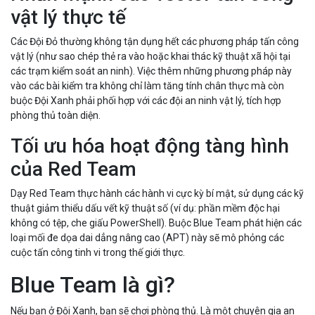
vật lý thực tế
Các Đội Đỏ thường không tận dụng hết các phương pháp tấn công
vật lý (như sao chép thẻ ra vào hoặc khai thác kỹ thuật xã hội tại
các trạm kiểm soát an ninh). Việc thêm những phương pháp này
vào các bài kiểm tra không chỉ làm tăng tính chân thực mà còn
buộc Đội Xanh phải phối hợp với các đội an ninh vật lý, tích hợp
phòng thủ toàn diện.
Tối ưu hóa hoạt động tàng hình
của Red Team
Dạy Red Team thực hành các hành vi cực kỳ bí mật, sử dụng các kỹ
thuật giảm thiểu dấu vết kỹ thuật số (ví dụ: phần mềm độc hại
không có tệp, che giấu PowerShell). Buộc Blue Team phát hiện các
loại mối đe dọa dai dẳng nâng cao (APT) này sẽ mô phỏng các
cuộc tấn công tinh vi trong thế giới thực.
Blue Team là gì?
Nếu bạn ở Đội Xanh, bạn sẽ chơi phòng thủ. Là một chuyên gia an