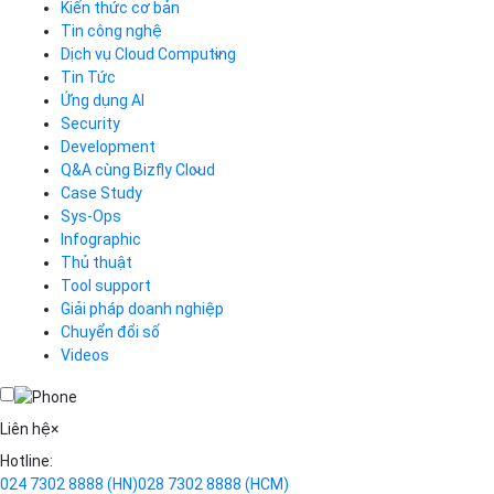
Kiến thức cơ bản
Tin công nghệ
Dịch vụ Cloud Computing
Tin Tức
Cloud Server
CDN
Ứng dụng AI
Load Balancer
Security
Auto Scaling
Development
Container Registry
Q&A cùng Bizfly Cloud
Kubernetes
Case Study
Q&A về Bizfly Cloud Server
Cloud Database
Q&A về Bizfly Business Email
Thao tác kết nối tới server
Sys-Ops
Call Center
Videos
Videos
Infographic
Business Email
Thủ thuật
Simple Storage
Tool support
VOD
Giải pháp doanh nghiệp
VPN
Chuyển đổi số
Traffic Manager
Videos
Cloud VPS
Kafka
Videos
Liên hệ
×
Hotline:
024 7302 8888
(HN)
028 7302 8888
(HCM)