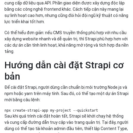
cung cấp dữ liệu qua API. Phần giao diện được xây dựng độc lập
bằng các công nghệ frontend khác. Cách tiếp cận này mang lại
sự linh hoạt cao hơn, nhưng cũng đòi hỏi đội ngũ kỹ thuật có năng
lực triển khai tốt hơn.
Có thể hiểu đơn giản: nếu CMS truyền thống phù hợp với nhu cầu
xây dựng website nhanh và dễ quản trị, thì Strapi phù hợp hơn với
các dự án cần tính linh hoạt, khả năng mở rộng và tích hợp đa nền
tảng.
Hướng dẫn cài đặt Strapi cơ
bản
Để cài đặt Strapi, người dùng cần chuẩn bị môi trường Node.js và
npm hoặc yarn trên máy tính. Sau đó, có thể tạo một dự án Strapi
mới bằng câu lệnh:
npx create-strapi-app my-project --quickstart
Sau khi quá trình cài đặt hoàn tất, Strapi sẽ khởi chạy hệ thống
và cung cấp đường dẫn truy cập vào trang quản trị. Tại đây, người
dùng có thể tạo tài khoản admin đầu tiên, thiết lập Content Type,