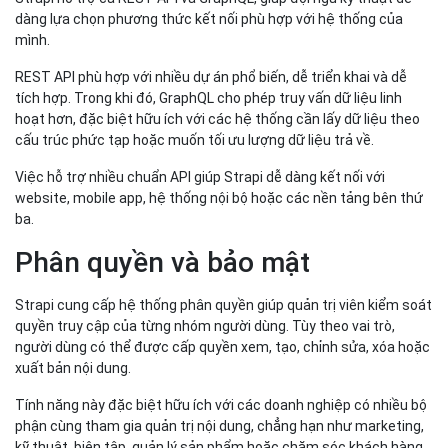
dàng lựa chọn phương thức kết nối phù hợp với hệ thống của
mình.
REST API phù hợp với nhiều dự án phổ biến, dễ triển khai và dễ
tích hợp. Trong khi đó, GraphQL cho phép truy vấn dữ liệu linh
hoạt hơn, đặc biệt hữu ích với các hệ thống cần lấy dữ liệu theo
cấu trúc phức tạp hoặc muốn tối ưu lượng dữ liệu trả về.
Việc hỗ trợ nhiều chuẩn API giúp Strapi dễ dàng kết nối với
website, mobile app, hệ thống nội bộ hoặc các nền tảng bên thứ
ba.
Phân quyền và bảo mật
Strapi cung cấp hệ thống phân quyền giúp quản trị viên kiểm soát
quyền truy cập của từng nhóm người dùng. Tùy theo vai trò,
người dùng có thể được cấp quyền xem, tạo, chỉnh sửa, xóa hoặc
xuất bản nội dung.
Tính năng này đặc biệt hữu ích với các doanh nghiệp có nhiều bộ
phận cùng tham gia quản trị nội dung, chẳng hạn như marketing,
kỹ thuật, biên tập, quản lý sản phẩm hoặc chăm sóc khách hàng.