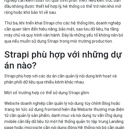
nghiệp cần kiểm soát tốt quá trình phát triển. Nếu kiến trúc ban
đầu không được thiết kế hợp lý, hệ thống có thể trở nên khó mở
rộng hoặc khó bảo trì về sau.
Thứ ba, khi triển khai Strapi cho các hệ thống lớn, doanh nghiệp
cần quan tâm đến hiệu năng, bảo mật, sao lưu dữ liệu, hạ tầng
máy chủ và quy trình vận hành. Đây là những yếu tố không nên bỏ
qua nếu muốn sử dụng Strapi trong môi trường production.
Strapi phù hợp với những dự
án nào?
Strapi phù hợp với các dự án cần quản lý nội dung linh hoạt và
phân phối dữ liệu qua nhiều kênh khác nhau.
Một số trường hợp có thể sử dụng Strapi gồm:
Website doanh nghiệp cần quản lý nội dung tùy chỉnh Blog hoặc
trang tin tức sử dụng frontend hiện đại Website thương mại điện
tử cần quản lý sản phẩm, danh mục và nội dung tư vấn Ứng dụng
mobile cần lấy dữ liệu từ một hệ thống quản trị tập trung Landing
page hoặc microsite cần nội dung động Hệ thống nội bộ cần quản