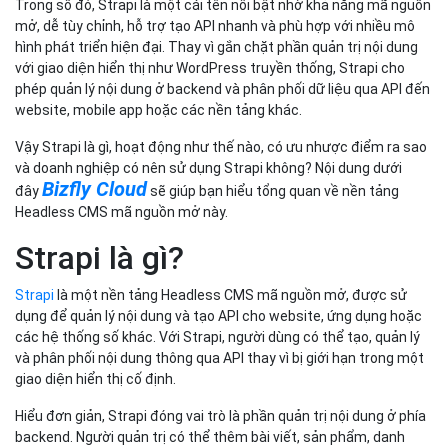
Trong số đó, Strapi là một cái tên nổi bật nhờ khả năng mã nguồn
mở, dễ tùy chỉnh, hỗ trợ tạo API nhanh và phù hợp với nhiều mô
hình phát triển hiện đại. Thay vì gắn chặt phần quản trị nội dung
với giao diện hiển thị như WordPress truyền thống, Strapi cho
phép quản lý nội dung ở backend và phân phối dữ liệu qua API đến
website, mobile app hoặc các nền tảng khác.
Vậy Strapi là gì, hoạt động như thế nào, có ưu nhược điểm ra sao
và doanh nghiệp có nên sử dụng Strapi không? Nội dung dưới
Bizfly Cloud
đây
sẽ giúp bạn hiểu tổng quan về nền tảng
Headless CMS mã nguồn mở này.
Strapi là gì?
Strapi
là một nền tảng Headless CMS mã nguồn mở, được sử
dụng để quản lý nội dung và tạo API cho website, ứng dụng hoặc
các hệ thống số khác. Với Strapi, người dùng có thể tạo, quản lý
và phân phối nội dung thông qua API thay vì bị giới hạn trong một
giao diện hiển thị cố định.
Hiểu đơn giản, Strapi đóng vai trò là phần quản trị nội dung ở phía
backend. Người quản trị có thể thêm bài viết, sản phẩm, danh