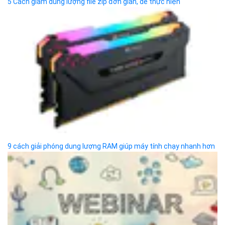
Bizfly Cloud Call Center
Bizfly Cloud Anti DDoS
Bizfly Cloud Auto Scaling
Bizfly Cloud Watcher
Bizfly Cloud Kubernetes Engine
Bizfly Cloud Database
Bizfly Cloud WAF
Bizfly Cloud VoD
Bizfly Cloud LMS
Bizfly Cloud API Gateway
Bizfly Cloud Kafka