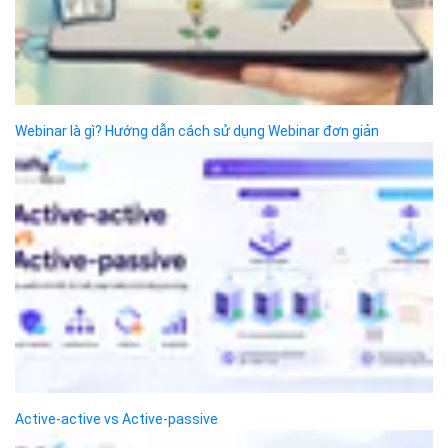
VỀ BIZFLY CLOUD
Giới thiệu
Khách hàng
Tin tức
Chính sách bảo mật
Chính sách thanh toán
Tài liệu hỗ trợ
Hướng dẫn thanh toán
Cách tính phí và gói cước
TECH BLOG