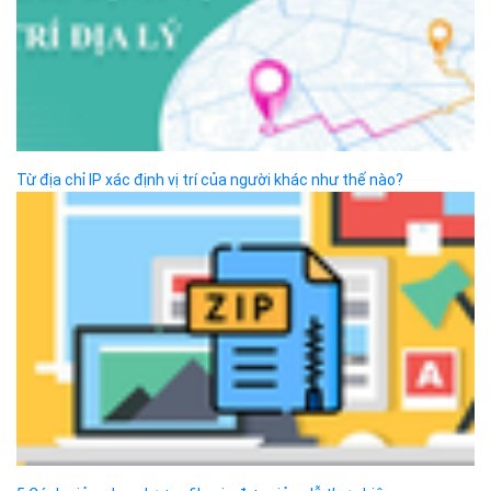
cấp ngày 27/8/2015
SẢN PHẨM
Bizfly Cloud Server
Bizfly Cloud CDN
Bizfly Cloud Business Email
Bizfly Cloud Load Balancer
Bizfly Cloud Simple Storage
Bizfly Cloud Pre-built Application
Bizfly Cloud VPN
Bizfly Cloud Container Registry