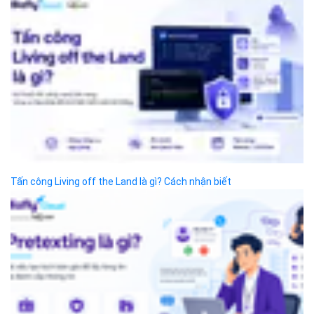
ĐỌC TIN
Trụ sở chính
Địa chỉ:
Số 01 phố Nguyễn Huy Tưởng, phường Thanh
Xuân, Thành phố Hà Nội.
Chi nhánh TP.Hồ Chí Minh:
Địa chỉ:
Số 127 đường Võ Văn Tần, phường Xuân Hòa,
Thành phố Hồ Chí Minh.
Chi nhánh TP.Hải Phòng:
Địa chỉ:
310 Hai Bà Trưng, phường Lê Chân, TP. Hải
Phòng.