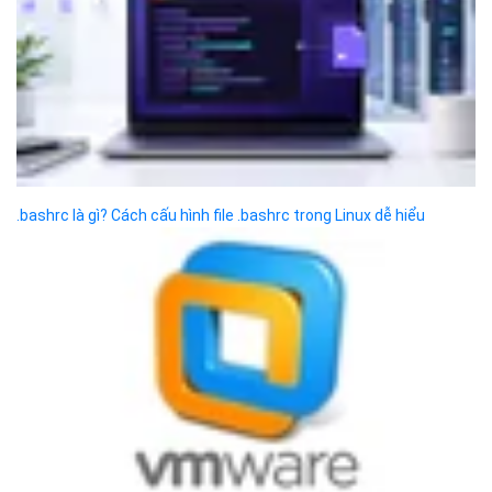
Business Email
Thủ thuật
Simple Storage
Tool support
VOD
Giải pháp doanh nghiệp
VPN
Chuyển đổi số
Traffic Manager
Videos
Cloud VPS
Kafka
Videos
Liên hệ
×
Hotline:
024 7302 8888
(HN)
028 7302 8888
(HCM)
Email:
support@bizflycloud.vn
Hotline
(024) 7302 8888
-
(028) 7302 8888
Hỗ trợ kỹ thuật
support@bizflycloud.vn