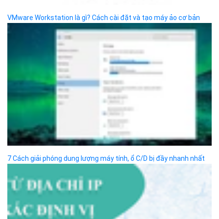
Kinh doanh, CSKH
sales@bizflycloud.vn
Công ty cổ phần VCCorp
Số 01 phố Nguyễn Huy Tưởng,
phường Thanh Xuân,
Thành phố Hà Nội.
MST/ĐKKD: 0101871229 do
Sở Kế hoạch và Đầu tư