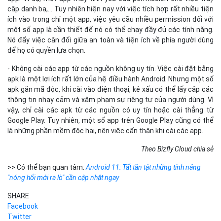
cập danh bạ,… Tuy nhiên hiện nay với việc tích hợp rất nhiều tiện
ích vào trong chỉ một app, việc yêu cầu nhiều permission đối với
một số app là cần thiết để nó có thể chạy đầy đủ các tính năng.
Nó đẩy việc cân đối giữa an toàn và tiện ích về phía người dùng
để họ có quyền lựa chọn.
- Không cài các app từ các nguồn không uy tín. Việc cài đặt bằng
apk là một lợi ích rất lớn của hệ điều hành Android. Nhưng một số
apk gắn mã độc, khi cài vào điện thoại, kẻ xấu có thể lấy cắp các
thông tin nhạy cảm và xâm phạm sự riêng tư của người dùng. Vì
vậy, chỉ cài các apk từ các nguồn có uy tín hoặc cài thẳng từ
Google Play. Tuy nhiên, một số app trên Google Play cũng có thể
là những phần mềm độc hại, nên việc cẩn thận khi cài các app.
Theo Bizfly Cloud chia sẻ
>> Có thể bạn quan tâm:
Android 11: Tất tần tật những tính năng
"nóng hổi mới ra lò" cần cập nhật ngay
SHARE
Facebook