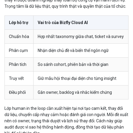
thay vì buộc doanh nghiệp thay toàn bộ công cụ vận hành dịch vụ.
Trọng tâm là dữ liệu thật, quy trình thật và quyền thật của tổ chức.
Lớp hỗ trợ
Vai trò của Bizfly Cloud AI
Chuẩn hóa
Hợp nhất taxonomy giữa chat, ticket và survey
Phân cụm
Nhận diện chủ đề và biến thể ngôn ngữ
Phân tích
So sánh cohort, phiên bản và thời gian
Truy vết
Giữ mẫu hội thoại đại diện cho từng insight
Điều phối
Gắn owner, backlog và nhắc kiểm chứng
Lớp human in the loop cần xuất hiện tại nơi tạo cam kết, thay đổi
dữ liệu, chuyển cấp nhạy cảm hoặc đánh giá con người. Mỗi đề xuất
nên có owner, trạng thái duyệt và lịch sử thay đổi. Cách này giúp
audit được vì sao hệ thống hành động, đồng thời tạo dữ liệu phản