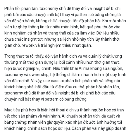
Phản hồi phân tán, taxonomy chủ đề thay đổi và insight dễ bị chi
phối bởi các câu chuyện nổi bật thay vì pattern có bằng chứng là
vấn đề vận hành, không chỉ là chuyện tốc độ phản hồi. Khi mỗi nhân
viên tự ghép thông tin từ nhiều màn hình, kết quả phụ thuộc vào
kinh nghiệm cá nhân và trạng thái của ca làm việc. Dữ liệu nhiều
chưa chắc insight tốt. những sai lệch nhỏ này tích lũy thành thời
gian chờ, rework và trải nghiệm thiếu nhất quán.
Trong thực tế tôi thấy, đội vận hành dịch vụ và quản lý chất lượng
thường mất thời gian dựng lại bối cảnh nhiều hơn thời gian thực
hiện bước nghiệp vụ chính. Nếu triển khai AI mà không sửa nguồn,
taxonomy và ownership, hệ thống chỉ làm nhanh hơn một quy trình
vốn đã mơ hồ. Vì vậy, use case ai phân tích phản hồi và tiếng nói
khách hàng phải bắt đầu từ điểm đau cụ thể: phản hồi phân tán,
taxonomy chủ đề thay đổi và insight dễ bị chi phối bởi các câu
chuyện nổi bật thay vì pattern có bằng chứng.
Mục tiêu phù hợp là biến hội thoại dịch vụ thành nguồn học có truy
vết cho sản phẩm và vận hành. AI chuẩn bị phân tích, đề xuất và
bằng chứng; nhân viên giữ quyền xác nhận ở bước ảnh hưởng tới
khách hàng, chính sách hoặc dữ liệu. Cách phân vai này giúp doanh