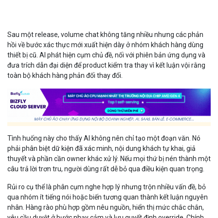
Sau một release, volume chat không tăng nhiều nhưng các phản
hồi về bước xác thực mới xuất hiện dày ở nhóm khách hàng dùng
thiết bị cũ. AI phát hiện cụm chủ đề, nối với phiên bản ứng dụng và
đưa trích dẫn đại diện để product kiểm tra thay vì kết luận vội rằng
toàn bộ khách hàng phản đối thay đổi.
Tình huống này cho thấy AI không nên chỉ tạo một đoạn văn. Nó
phải phân biệt dữ kiện đã xác minh, nội dung khách tự khai, giả
thuyết và phần cần owner khác xử lý. Nếu mọi thứ bị nén thành một
câu trả lời trơn tru, người dùng rất dễ bỏ qua điều kiện quan trọng.
Rủi ro cụ thể là phân cụm nghe hợp lý nhưng trộn nhiều vấn đề, bỏ
qua nhóm ít tiếng nói hoặc biến tương quan thành kết luận nguyên
nhân. Hàng rào phù hợp gồm nêu nguồn, hiển thị mức chắc chắn,
yêu cầu duyệt ở bước nhạy cảm và lưu quyết định override. Chính