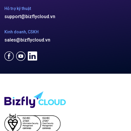
Hỗ trợ kỹ thuật
support@bizflycloud.vn
Kinh doanh, CSKH
sales@bizflycloud.vn