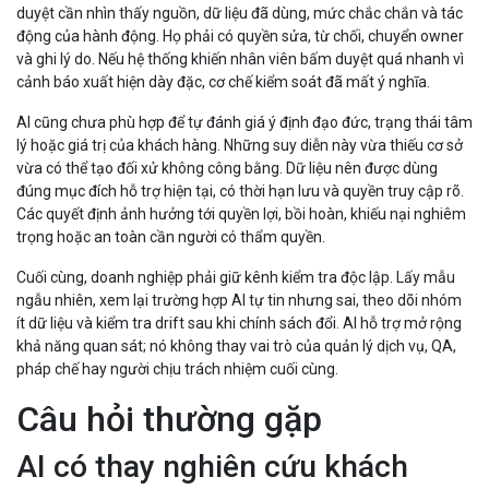
duyệt cần nhìn thấy nguồn, dữ liệu đã dùng, mức chắc chắn và tác
động của hành động. Họ phải có quyền sửa, từ chối, chuyển owner
và ghi lý do. Nếu hệ thống khiến nhân viên bấm duyệt quá nhanh vì
cảnh báo xuất hiện dày đặc, cơ chế kiểm soát đã mất ý nghĩa.
AI cũng chưa phù hợp để tự đánh giá ý định đạo đức, trạng thái tâm
lý hoặc giá trị của khách hàng. Những suy diễn này vừa thiếu cơ sở
vừa có thể tạo đối xử không công bằng. Dữ liệu nên được dùng
đúng mục đích hỗ trợ hiện tại, có thời hạn lưu và quyền truy cập rõ.
Các quyết định ảnh hưởng tới quyền lợi, bồi hoàn, khiếu nại nghiêm
trọng hoặc an toàn cần người có thẩm quyền.
Cuối cùng, doanh nghiệp phải giữ kênh kiểm tra độc lập. Lấy mẫu
ngẫu nhiên, xem lại trường hợp AI tự tin nhưng sai, theo dõi nhóm
ít dữ liệu và kiểm tra drift sau khi chính sách đổi. AI hỗ trợ mở rộng
khả năng quan sát; nó không thay vai trò của quản lý dịch vụ, QA,
pháp chế hay người chịu trách nhiệm cuối cùng.
Câu hỏi thường gặp
AI có thay nghiên cứu khách