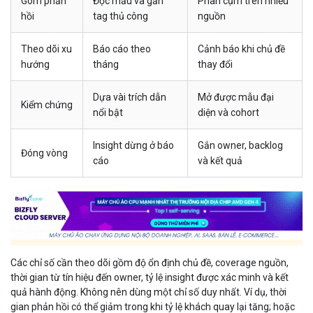
Gom phản
Đọc mẫu và gắn
Phân cụm trên nhiều
hồi
tag thủ công
nguồn
Theo dõi xu
Báo cáo theo
Cảnh báo khi chủ đề
hướng
tháng
thay đổi
Dựa vài trích dẫn
Mở được mẫu đại
Kiểm chứng
nổi bật
diện và cohort
Insight dừng ở báo
Gắn owner, backlog
Đóng vòng
cáo
và kết quả
Các chỉ số cần theo dõi gồm độ ổn định chủ đề, coverage nguồn,
thời gian từ tín hiệu đến owner, tỷ lệ insight được xác minh và kết
quả hành động. Không nên dùng một chỉ số duy nhất. Ví dụ, thời
gian phản hồi có thể giảm trong khi tỷ lệ khách quay lại tăng; hoặc