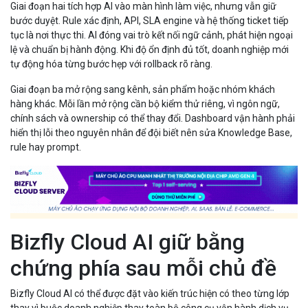
Giai đoạn hai tích hợp AI vào màn hình làm việc, nhưng vẫn giữ
bước duyệt. Rule xác định, API, SLA engine và hệ thống ticket tiếp
tục là nơi thực thi. AI đóng vai trò kết nối ngữ cảnh, phát hiện ngoại
lệ và chuẩn bị hành động. Khi độ ổn định đủ tốt, doanh nghiệp mới
tự động hóa từng bước hẹp với rollback rõ ràng.
Giai đoạn ba mở rộng sang kênh, sản phẩm hoặc nhóm khách
hàng khác. Mỗi lần mở rộng cần bộ kiểm thử riêng, vì ngôn ngữ,
chính sách và ownership có thể thay đổi. Dashboard vận hành phải
hiển thị lỗi theo nguyên nhân để đội biết nên sửa Knowledge Base,
rule hay prompt.
Bizfly Cloud AI giữ bằng
chứng phía sau mỗi chủ đề
Bizfly Cloud AI có thể được đặt vào kiến trúc hiện có theo từng lớp