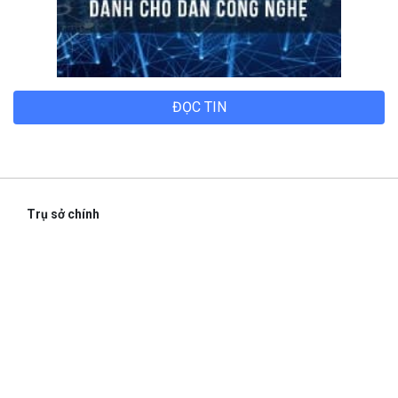
ĐỌC TIN
Trụ sở chính
Địa chỉ:
Số 01 phố Nguyễn Huy Tưởng, phường Thanh
Xuân, Thành phố Hà Nội.
Chi nhánh TP.Hồ Chí Minh:
Địa chỉ:
Số 127 đường Võ Văn Tần, phường Xuân Hòa,
Thành phố Hồ Chí Minh.
Chi nhánh TP.Hải Phòng: