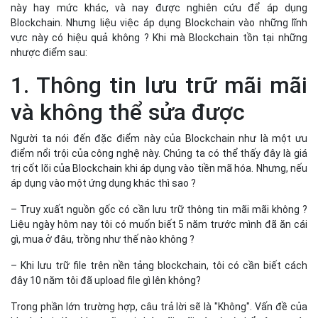
trị cốt lõi của Blockchain khi áp dụng vào tiền mã hóa. Nhưng, nếu
áp dụng vào một ứng dụng khác thì sao ?
– Truy xuất nguồn gốc có cần lưu trữ thông tin mãi mãi không ?
Liệu ngày hôm nay tôi có muốn biết 5 năm trước mình đã ăn cái
gì, mua ở đâu, trồng như thế nào không ?
– Khi lưu trữ file trên nền tảng blockchain, tôi có cần biết cách
đây 10 năm tôi đã upload file gì lên không?
Trong phần lớn trường hợp, câu trả lời sẽ là "Không". Vấn đề của
blockchain là nó lưu trữ mọi thứ mãi mãi, và nó có thể gây ra một
sự lãng phí lớn về không gian lưu trữ. Càng sử dụng lâu, càng
nhiều "rác". Bitcoin hiện cần tối thiểu 145Gb trên máy tính để
download toàn bộ giao dịch đã phát sinh. Đấy là mới chỉ những
thông tin về giao dịch (mua-bán), nếu nó phải thêm vào những
thông tin khác về sản phẩm, vận chuyển, và những metadata
khác nữa thì sẽ thế nào. Mỗi node khi muốn tham gia vào hệ
thống phải chuẩn bị ổ cứng dung lượng lớn để download sổ cái
chung này.
2. Vấn đề băng thông