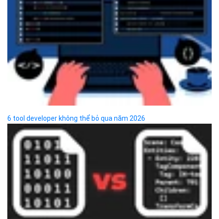
Hotline
(024) 7302 8888
-
(028) 7302 8888
Hỗ trợ kỹ thuật
support@bizflycloud.vn
Kinh doanh, CSKH
sales@bizflycloud.vn