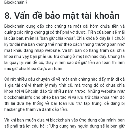
sao giữ chìa khóa được an toàn.
Có rất nhiều câu chuyện kể về một anh chàng nào đấy mất đi cả
1 gia tài chỉ vì thanh lý máy tính cũ, mà trong đó có chứa chìa
khóa tới ví Bitcoin đào từ nhiều năm trước. Những website như
blockchain.info cho phép bạn tạo ví và lưu trữ chìa khóa trên đó
thì lại đưa hệ thống về bài toán lưu trữ tập trung, dễ dàng bị
hacker ghé thăm và đánh cắp tiền.
Và khi bạn muốn đưa ví blockchain vào ứng dụng của mình, bạn
sẽ phải trả lời câu hỏi : "Ứng dụng hay người dùng sẽ là bên giữ
chìa khóa ?" – Cách nào cũng rắc rối cả.
Đây là những đúc kết của tôi khi cố gắng mày mò tìm cách ứng
dụng Blockchain vào những sản phẩm của mình. Và kết luận của
tôi là "Blockchain chỉ phù hợp với ứng dụng Finance; với những
ứng dụng Non-Finance, chúng ta sẽ có cách tiếp cận đơn giản và
hiệu quả hơn Blockchain nhiều lần!" Những ý kiến này hoàn toàn là
quan điểm cá nhân và tôi rất muốn được lắng nghe ý kiến phản
biện của bạn.
Có thể bạn quan tâm:
11 mẹo đơn giản để tăng hiệu suất Java