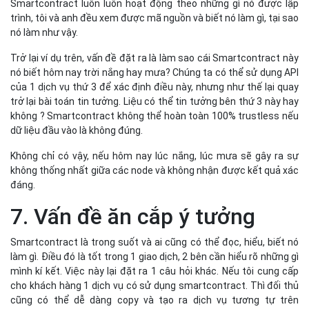
không thống nhất giữa các node và không nhận được kết quả xác
đáng.
7. Vấn đề ăn cắp ý tưởng
Smartcontract là trong suốt và ai cũng có thể đọc, hiểu, biết nó
làm gì. Điều đó là tốt trong 1 giao dịch, 2 bên cần hiểu rõ những gì
mình kí kết. Việc này lại đặt ra 1 câu hỏi khác. Nếu tôi cung cấp
cho khách hàng 1 dịch vụ có sử dụng smartcontract. Thì đối thủ
cũng có thể dễ dàng copy và tạo ra dịch vụ tương tự trên
Blockchain ?
8. Vấn đề bảo mật tài khoản
Blockchain cung cấp cho chúng ta một cái hòm chứa tiền và
quảng cáo rằng không gì có thể phá vỡ được. Tiền của bạn sẽ mãi
là của bạn, miễn là "bạn giữ chìa khóa". Chìa khóa ở đây là 1 chuỗi
ký tự dài mà bạn không thể nhớ theo cách thông thường bạn nhớ
mật khẩu đăng nhập website. Và khi bạn có hàng trăm cái chìa
khóa như vậy, bạn phải lưu trữ chúng ở một nơi nào đấy. Chúng ta
lại quay lại vấn đề cũ, thay vì làm sao để giữ tiền an toàn thì làm