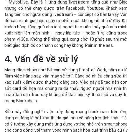
Mạng Blockchain như Bitcoin sử dụng Proof of Work, nôm na là
"làm việc hăng say, vận may sẽ tới". Càng bỏ nhiều công sức thì
xác suất kiếm được thưởng càng cao. Việc này đã tạo nên cơn
sốt card đồ họa mà chúng ra đã thấy. Người người nhà nhà thi
nhau tậu dàn trâu cày khủng để đào tiền kỹ thuật số và duy trì
mạng Blockchain.
Điều này đồng nghĩa việc xây dựng mạng blockchain trên ứng
dụng di động là bất khả thi do giới hạn về năng lực tính toán. Tôi
có ý tưởng xây dựng một ứng dụng voting nhỏ trên smartphone
cho cộng đồng, với tham vọng minh bạch hóa quá trình bầu cử (lý
thuyết là vậy). Nhưng ứng dụng như vậy sẽ gây nóng máy và hao
pin, chẳng ai thích điều đó cả. Kể cả khi toàn bộ cộng đồng tham
gia và sử dụng ứng dụng voting của tôi, cũng sẽ gặp phải vấn đề
tiếp theo
5. Vấn đề tấn công quá bán
Có 2 cách để ứng dụng Blockchain cho sản phẩm của mình. 1 là
ứng dụng 1 mạng lưới Blockchain đã có sẵn – lựa chọn thường
thấy là mạng ETH. Cách thứ 2 là xây dựng mạng Blockchain của
riêng mình. Việc đó nảy sinh vấn đề. Tôi đã nghĩ đến việc áp dụng