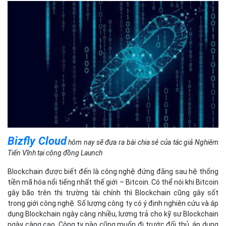
Bizfly Cloud
hôm nay sẽ đưa ra bài chia sẻ của tác giả Nghiêm
Tiến Vĩnh tại cộng đồng Launch
Blockchain được biết đến là công nghệ đứng đằng sau hệ thống
tiền mã hóa nổi tiếng nhất thế giới – Bitcoin. Có thể nói khi Bitcoin
gây bão trên thị trường tài chính thì Blockchain cũng gây sốt
trong giới công nghệ. Số lượng công ty có ý định nghiên cứu và áp
dụng Blockchain ngày càng nhiều, lương trả cho kỹ sư Blockchain
ngày càng cao. Công ty nào cũng muốn đi trước đối thủ, áp dụng
công nghệ được cho là tương lai của thế giới này. Blockchain
được hứa hẹn sẽ thay đổi cuộc sống 1 cách sâu sắc, không chỉ
trên Internet mà còn trong thế giới thực, từ tài chính cho tới nông
nghiệp. Nhưng…
Sau một thời gian tìm hiểu, tôi lại có suy nghĩ khác. Có phải người
ta đã quá tô hồng những lợi ích của Blockchain mà bỏ qua những
nhược điểm "chết người" của nó? Ít có bài phân tích viết về
nhược điểm của Blockchain, và do đó, tôi muốn viết bài này mong
có thể cùng thảo luận với tất cả mọi người.