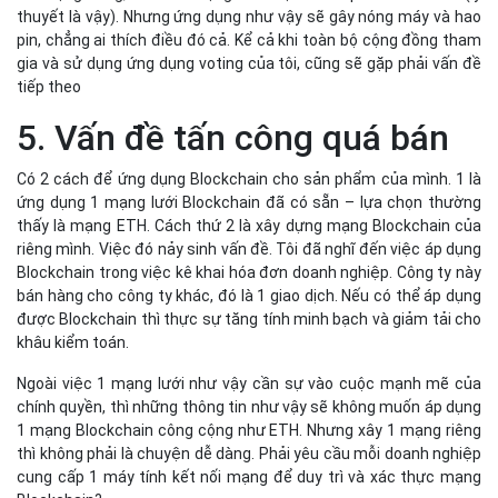
Blockchain trong việc kê khai hóa đơn doanh nghiệp. Công ty này
bán hàng cho công ty khác, đó là 1 giao dịch. Nếu có thể áp dụng
được Blockchain thì thực sự tăng tính minh bạch và giảm tải cho
khâu kiểm toán.
Ngoài việc 1 mạng lưới như vậy cần sự vào cuộc mạnh mẽ của
chính quyền, thì những thông tin như vậy sẽ không muốn áp dụng
1 mạng Blockchain công cộng như ETH. Nhưng xây 1 mạng riêng
thì không phải là chuyện dễ dàng. Phải yêu cầu mỗi doanh nghiệp
cung cấp 1 máy tính kết nối mạng để duy trì và xác thực mạng
Blockchain?
Nếu mạng tự xây dựng không đủ độ lớn cần thiết, nguy cơ bị tấn
công quá bán là rất cao (Trường hợp 1 node có năng lực tính toán
lớn hơn 50% toàn hệ thống có thể thao túng được kết quả xác
thực giao dịch)
6. Vấn đề trustless
Mạng Blockchain được xây dựng với ý tưởng là bạn không cần tin
tưởng ai để thực hiện giao dịch. Bạn tự mình xác minh mọi giao
dịch và đảm bảo không có gian lận – và nó thực sự hoạt động tốt.