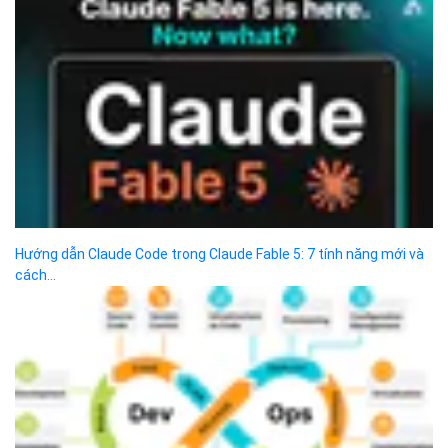
12 kỹ năng các DevOps Engineer có thể sẽ cần năm 2026
12 công cụ CLI giúp tăng tốc workflow cho Devops
7 bí mật về Kubernetes mà mọi DevOps Engineer muốn biết trong
năm 2026
SDK là gì? Tìm hiểu sự khác nhau giữa API và SDK
Giới thiệu 15 Container Docker Tốt Nhất Để Self-Host cho 1 Set
up mạnh...
Danh mục
Kiến thức cơ bản