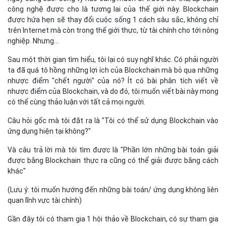
Câu hỏi gốc mà tôi đặt ra là "Tôi có thể sử dụng Blockchain vào
ứng dụng hiện tại không?"
Và câu trả lời mà tôi tìm được là "Phần lớn những bài toán giải
được bằng Blockchain thực ra cũng có thể giải được bằng cách
khác"
(Lưu ý: tôi muốn hướng đến những bài toán/ ứng dụng không liên
quan lĩnh vực tài chính)
Gần đây tôi có tham gia 1 hội thảo về Blockchain, có sự tham gia
và trình bày của VeriMe. Theo trình bày của bạn thì nhờ ứng dụng
công nghệ Blockchain mà các bạn ấy đã giải được bài toán mà
nhiều năm chưa giải được. Theo cách truyền thống, các bạn ấy
phải lưu trữ thông tin người dùng trên 1 máy chủ trung tâm, và
như thế sẽ gặp vấn đề về lòng tin (như vụ Facebook vừa qua). Giải
pháp hiện tại là các bạn dùng cách lưu trữ phân tán (lưu trên
chính thiết bị người dùng) và áp dụng thêm tiền kỹ thuật số (đồng
VME) để tạo mô hình kinh tế trong phần mềm.
Vấn đề ở đây là các bạn cho rằng các bạn đã ứng dụng
Blockchain để giải quyết bài toán gốc – NHƯNG – không phải thế.