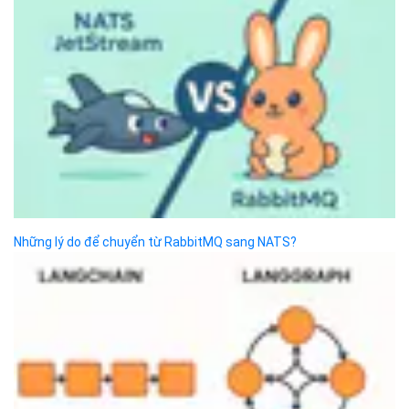
Những lý do để chuyển từ RabbitMQ sang NATS?
Liệu LangChain và LangGraph đã lỗi thời? Vậy chúng ta nên
chuyển sang công...
Top 10 công cụ DevOps tích hợp AI rất đáng thử trong năm 2026
Hướng dẫn Claude Code trong Claude Fable 5: 7 tính năng mới và
cách...
Các chiến lược triển khai thực tế DevOps, DevSecOps, MLOps
Sự khác biệt giữa MLOps, DevOps và DevSecOps
6 tool developer không thể bỏ qua năm 2026