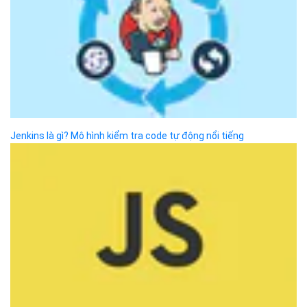
VỀ BIZFLY CLOUD
Giới thiệu
Khách hàng
Tin tức
Chính sách bảo mật
Chính sách thanh toán
Tài liệu hỗ trợ
Hướng dẫn thanh toán
Cách tính phí và gói cước
TECH BLOG