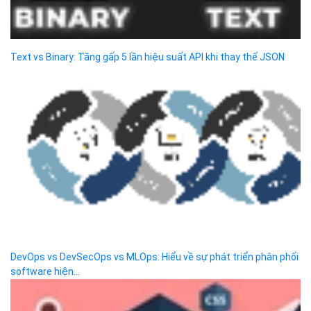
Công ty cổ phần VCCorp
Số 01 phố Nguyễn Huy Tưởng,
phường Thanh Xuân,
Thành phố Hà Nội.
MST/ĐKKD: 0101871229 do
Sở Kế hoạch và Đầu tư