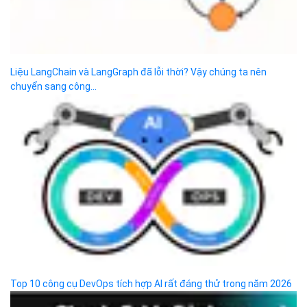
Text vs Binary: Tăng gấp 5 lần hiệu suất API khi thay thế JSON
DevOps vs DevSecOps vs MLOps: Hiểu về sự phát triển phân phối
software hiện...
jQuery là gì? Tổng quan những thông tin về jQuery
CSS là gì? Website có đẹp hay không sẽ do CSS quyết định rất...
Infix operator với Type trong Scala
Jenkins là gì? Mô hình kiểm tra code tự động nổi tiếng
JavaScript là gì? Kiến thức cơ bản về ngôn ngữ lập trình JS
10 công cụ CI/CD hàng đầu mà mọi kỹ sư DevOps nên biết trong...