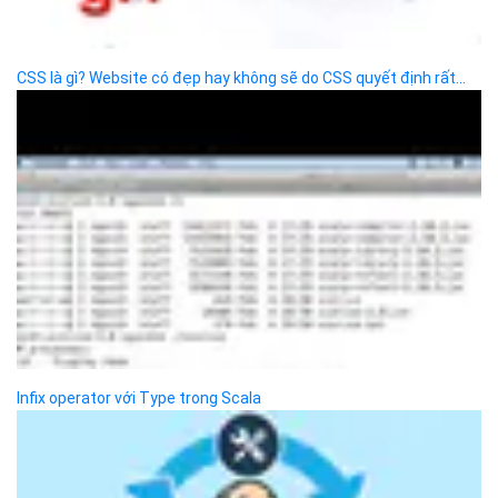
Bizfly Cloud Call Center
Bizfly Cloud Anti DDoS
Bizfly Cloud Auto Scaling
Bizfly Cloud Watcher
Bizfly Cloud Kubernetes Engine
Bizfly Cloud Database
Bizfly Cloud WAF
Bizfly Cloud VoD
Bizfly Cloud LMS
Bizfly Cloud API Gateway
Bizfly Cloud Kafka