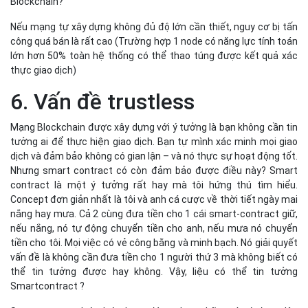
Nhưng smart contract có còn đảm bảo được điều này? Smart
contract là một ý tưởng rất hay mà tôi hứng thú tìm hiểu.
Concept đơn giản nhất là tôi và anh cá cược về thời tiết ngày mai
nắng hay mưa. Cả 2 cùng đưa tiền cho 1 cái smart-contract giữ,
nếu nắng, nó tự động chuyển tiền cho anh, nếu mưa nó chuyển
tiền cho tôi. Mọi việc có vẻ công bằng và minh bạch. Nó giải quyết
vấn đề là không cần đưa tiền cho 1 người thứ 3 mà không biết có
thể tin tưởng được hay không. Vậy, liệu có thể tin tưởng
Smartcontract ?
Smartcontract luôn luôn hoạt động theo những gì nó được lập
trình, tôi và anh đều xem được mã nguồn và biết nó làm gì, tại sao
nó làm như vậy.
Trở lại ví dụ trên, vấn đề đặt ra là làm sao cái Smartcontract này
nó biết hôm nay trời nắng hay mưa? Chúng ta có thể sử dụng API
của 1 dịch vụ thứ 3 để xác định điều này, nhưng như thế lại quay
trở lại bài toán tin tưởng. Liệu có thể tin tưởng bên thứ 3 này hay
không ? Smartcontract không thể hoàn toàn 100% trustless nếu
dữ liệu đầu vào là không đúng.
Không chỉ có vậy, nếu hôm nay lúc nắng, lúc mưa sẽ gây ra sự