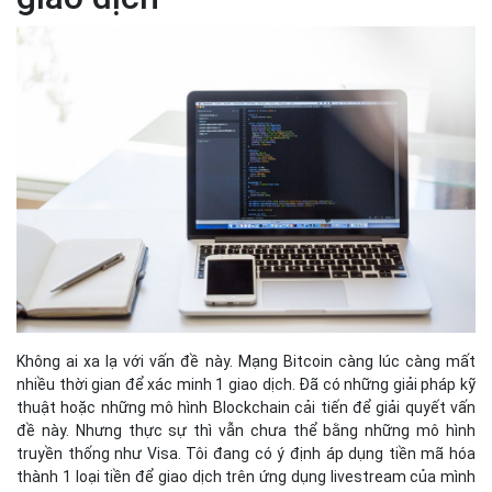
Không ai xa lạ với vấn đề này. Mạng Bitcoin càng lúc càng mất
nhiều thời gian để xác minh 1 giao dịch. Đã có những giải pháp kỹ
thuật hoặc những mô hình Blockchain cải tiến để giải quyết vấn
đề này. Nhưng thực sự thì vẫn chưa thể bằng những mô hình
truyền thống như Visa. Tôi đang có ý định áp dụng tiền mã hóa
thành 1 loại tiền để giao dịch trên ứng dụng livestream của mình
– Myidol.live. Đây là 1 ứng dụng livestream tặng quà như Bigo
nhưng có thể chạy được trên Facebook, Youtube. Khách xem
tặng tiền cho người đang livestream – concept cơ bản là vậy. Vấn
đề xác minh giao dịch gây ra phiền toái không hề nhỏ ở đây. Khi
khách hàng tặng quà cho idol, người ta muốn thấy quà của mình
xuất hiện lên màn hình – ngay lập tức – hoặc ít ra cũng trong
phạm vi 30s. Không thể tặng quà xong chờ 10 phút sau thì mới
biết giao dịch đó có thành công hay không. Pain in the ass.
4. Vấn đề về xử lý