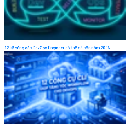
Thành phố Hồ Chí Minh.
Chi nhánh TP.Hải Phòng:
Địa chỉ:
310 Hai Bà Trưng, phường Lê Chân, TP. Hải
Phòng.
© 2014 Bizfly Cloud. All Rights Reserved
Điều khoản sử dụng
|
Cam kết chất lượng dịch vụ - SLA