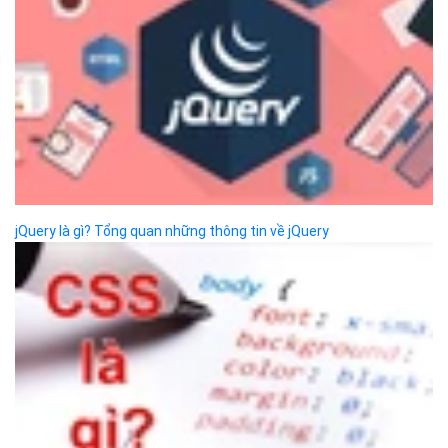
cấp ngày 27/8/2015
SẢN PHẨM
Bizfly Cloud Server
Bizfly Cloud CDN
Bizfly Cloud Business Email
Bizfly Cloud Load Balancer
Bizfly Cloud Simple Storage
Bizfly Cloud Pre-built Application
Bizfly Cloud VPN
Bizfly Cloud Container Registry