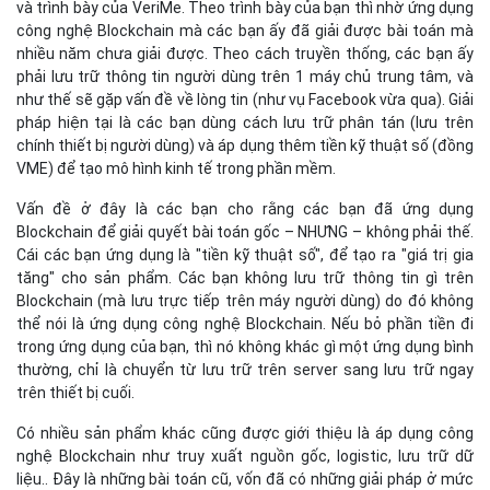
Cái các bạn ứng dụng là "tiền kỹ thuật số", để tạo ra "giá trị gia
tăng" cho sản phẩm. Các bạn không lưu trữ thông tin gì trên
Blockchain (mà lưu trực tiếp trên máy người dùng) do đó không
thể nói là ứng dụng công nghệ Blockchain. Nếu bỏ phần tiền đi
trong ứng dụng của bạn, thì nó không khác gì một ứng dụng bình
thường, chỉ là chuyển từ lưu trữ trên server sang lưu trữ ngay
trên thiết bị cuối.
Có nhiều sản phẩm khác cũng được giới thiệu là áp dụng công
nghệ Blockchain như truy xuất nguồn gốc, logistic, lưu trữ dữ
liệu.. Đây là những bài toán cũ, vốn đã có những giải pháp ở mức
này hay mức khác, và nay được nghiên cứu để áp dụng
Blockchain. Nhưng liệu việc áp dụng Blockchain vào những lĩnh
vực này có hiệu quả không ? Khi mà Blockchain tồn tại những
nhược điểm sau:
1. Thông tin lưu trữ mãi mãi
và không thể sửa được
Người ta nói đến đặc điểm này của Blockchain như là một ưu
điểm nổi trội của công nghệ này. Chúng ta có thể thấy đây là giá