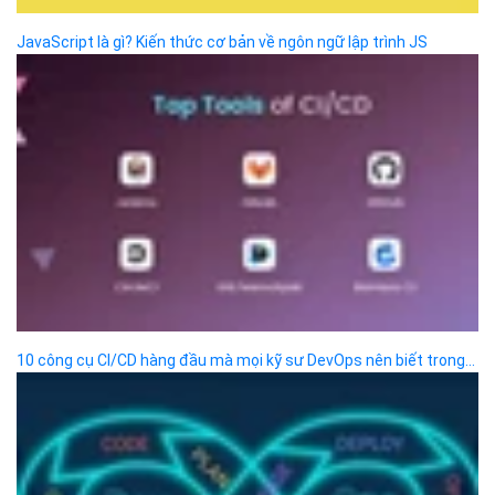
ĐỌC TIN
Trụ sở chính
Địa chỉ:
Số 01 phố Nguyễn Huy Tưởng, phường Thanh
Xuân, Thành phố Hà Nội.
Chi nhánh TP.Hồ Chí Minh:
Địa chỉ:
Số 127 đường Võ Văn Tần, phường Xuân Hòa,