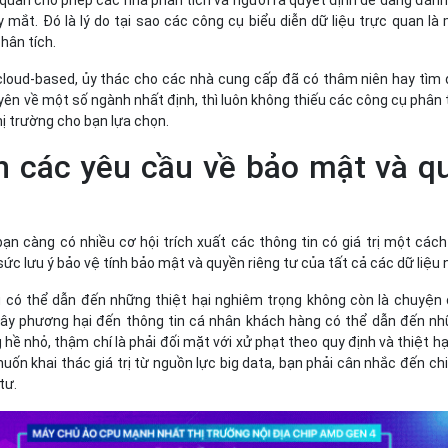
c quan cho phép các nhà phân tích và người ra quyết định dễ dàng đánh
y mắt. Đó là lý do tại sao các công cụ biểu diễn dữ liệu trực quan là
hân tích.
cloud-based, ủy thác cho các nhà cung cấp đã có thâm niên hay tìm
n về một số ngành nhất định, thì luôn không thiếu các công cụ phân 
hị trường cho bạn lựa chọn.
h các yêu cầu về bảo mật và q
bạn càng có nhiều cơ hội trích xuất các thông tin có giá trị một cách
 sức lưu ý bảo vệ tính bảo mật và quyền riêng tư của tất cả các dữ liệu 
iệu có thể dẫn đến những thiệt hại nghiêm trọng không còn là chuyện
ay gây phương hại đến thông tin cá nhân khách hàng có thể dẫn đến n
 hề nhỏ, thậm chí là phải đối mặt với xử phạt theo quy định và thiệt hạ
muốn khai thác giá trị từ nguồn lực big data, bạn phải cân nhắc đến chi
tư.