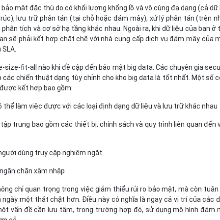
 bảo mật đặc thù do có khối lượng khổng lồ và vô cùng đa dạng (cả dữ 
trúc), lưu trữ phân tán (tại chỗ hoặc đám mây), xử lý phân tán (trên n
phân tích và cơ sở hạ tầng khác nhau. Ngoài ra, khi dữ liệu của bạn ở 
n sẽ phải kết hợp chặt chẽ với nhà cung cấp dịch vụ đám mây của 
 SLA.
-size-fit-all nào khi đề cập đến bảo mật big data. Các chuyên gia secu
 các chiến thuật dạng tùy chỉnh cho kho big data là tốt nhất. Một số 
 được kết hợp bao gồm:
 thể làm việc được với các loại định dạng dữ liệu và lưu trữ khác nhau
tập trung bao gồm các thiết bị, chính sách và quy trình liên quan đến 
 người dùng truy cập nghiêm ngặt
à ngăn chặn xâm nhập
ông chỉ quan trọng trong việc giảm thiểu rủi ro bảo mật, mà còn tuân
 ngày một thắt chặt hơn. Điều này có nghĩa là ngay cả vị trí của các 
một vấn đề cần lưu tâm, trong trường hợp đó, sử dụng mô hình đám
hơn cả.