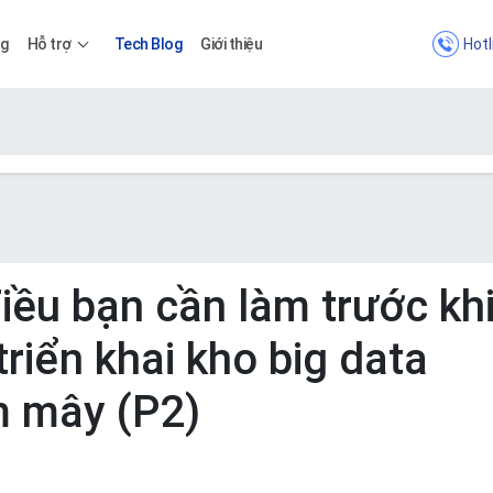
Hotl
ng
Hỗ trợ
Tech Blog
Giới thiệu
Bảng giá
Bảng giá
ều bạn cần làm trước kh
triển khai kho big data
Apps
m mây (P2)
Bảng giá