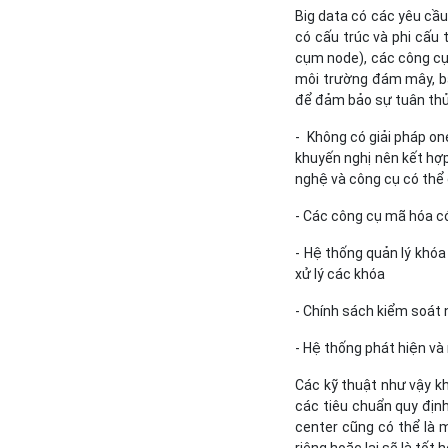
Big data có các yêu cầu
có cấu trúc và phi cấu 
cụm node), các công cụ 
môi trường đám mây, bạ
để đảm bảo sự tuân thủ
- Không có giải pháp one
khuyến nghị nên kết hợp
nghệ và công cụ có thể
- Các công cụ mã hóa có
- Hệ thống quản lý khóa 
xử lý các khóa
- Chính sách kiểm soát
- Hệ thống phát hiện v
Các kỹ thuật như vậy kh
các tiêu chuẩn quy định
center cũng có thể là 
riêng hoặc lai sẽ là tốt 