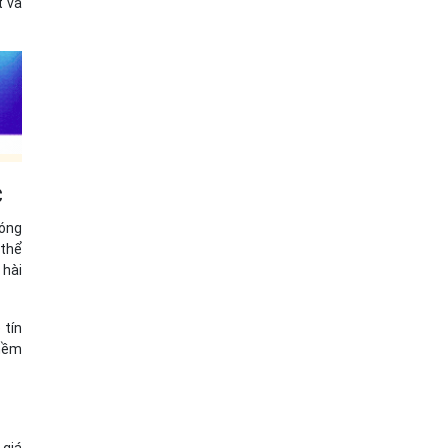
t và
c
hóng
 thể
 hài
 tín
 mềm