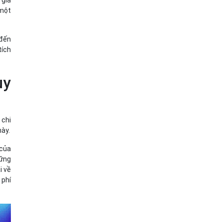
 giá
 một
 đến
tích
uy
 chi
này.
 của
hững
i về
 phí