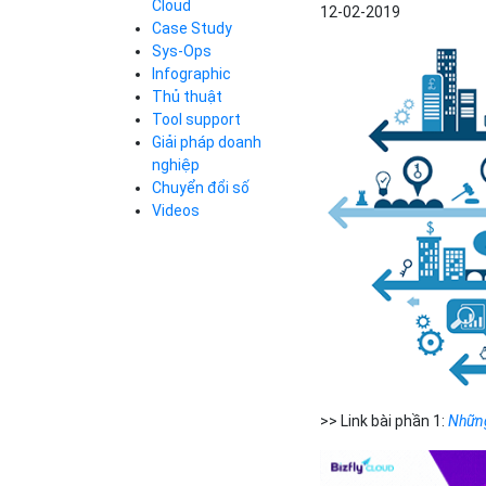
Cloud
12-02-2019
Cloud Database
Case Study
Q&A về Bizfly
Bảng giá
Call Center
Cloud Server
Sys-Ops
Business Email
Q&A về Bizfly
Thao tác kết nối
Infographic
Simple Storage
tới server
Business Email
Thủ thuật
VOD
Videos
Videos
Tool support
Bảng giá
VPN
Giải pháp doanh
Traffic Manager
nghiệp
Cloud VPS
Chuyển đổi số
Kafka
Bảng giá
Videos
Videos
Bảng giá
Bảng giá
>> Link bài phần 1:
Những