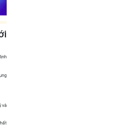
ới
định
dụng
ý và
nhất