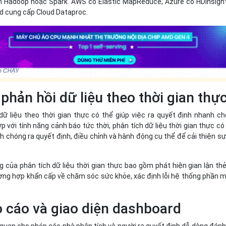
m Hadoop hoặc Spark. AWS có Elastic MapReduce, Azure có HDInsigh
ud cung cấp Cloud Dataproc.
phản hồi dữ liệu theo thời gian thự
dữ liệu theo thời gian thực có thể giúp việc ra quyết định nhanh c
ợp với tính năng cảnh báo tức thời, phân tích dữ liệu thời gian thực có
 chóng ra quyết định, điều chỉnh và hành động cụ thể để cải thiện sự
của phân tích dữ liệu thời gian thực bao gồm phát hiện gian lận thẻ
ường hợp khẩn cấp về chăm sóc sức khỏe, xác định lỗi hệ thống phần
o cáo và giao diện dashboard