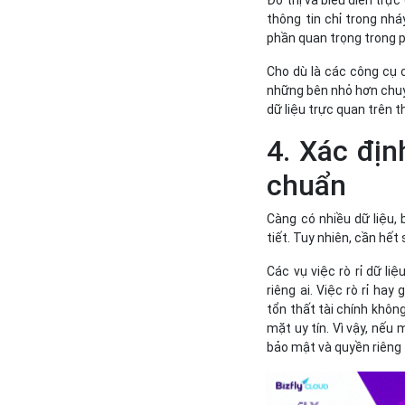
Đồ thị và biểu diễn trự
thông tin chỉ trong nhá
phần quan trọng trong p
Cho dù là các công cụ 
những bên nhỏ hơn chuyê
dữ liệu trực quan trên t
4. Xác địn
chuẩn
Càng có nhiều dữ liệu, 
tiết. Tuy nhiên, cần hết
Các vụ việc rò rỉ dữ l
riêng ai. Việc rò rỉ h
tổn thất tài chính không
mặt uy tín. Vì vậy, nếu 
bảo mật và quyền riêng 