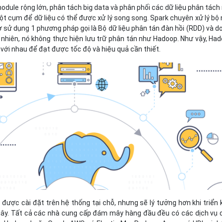
dule rộng lớn, phân tách big data và phân phối các dữ liệu phân tách
t cụm để dữ liệu có thể được xử lý song song. Spark chuyên xử lý bộ
ờ sử dụng 1 phương pháp gọi là Bộ dữ liệu phân tán đàn hồi (RDD) và d
nhiên, nó không thực hiện lưu trữ phân tán như Hadoop. Như vậy, Ha
 với nhau để đạt được tốc độ và hiệu quả cần thiết.
được cài đặt trên hệ thống tại chỗ, nhưng sẽ lý tưởng hơn khi triển 
ây. Tất cả các nhà cung cấp đám mây hàng đầu đều có các dịch vụ 