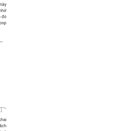
 này
 nhớ
o đó
doop
khai
dịch