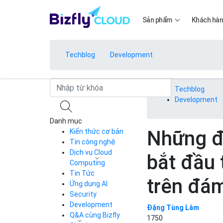
Sản phẩm
Khách hà
Techblog
Development
Bảng giá
Techblog
Development
Danh mục
Bảng giá
Những đi
Kiến thức cơ bản
Tin công nghệ
Dịch vụ Cloud
bắt đầu 
Bảng giá
Computing
Tin Tức
Cloud Server
trên đá
CDN
Ứng dụng AI
Load Balancer
Security
Bảng giá
Auto Scaling
Development
Đặng Tùng Lâm
Container Registry
Q&A cùng Bizfly
1750
Kubernetes