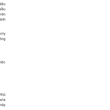
liệu
hiều
trên
mình
rity
công
việc
 thủ
data
 mây