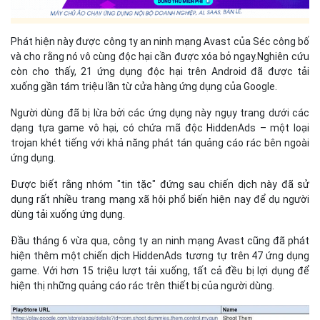
Phát hiện này được công ty an ninh mạng Avast của Séc công bố
và cho rằng nó vô cùng độc hại cần được xóa bỏ ngay
.
Nghiên cứu
còn cho thấy, 21 ứng dụng độc hại
trên Android đã được tải
xuống gần tám triệu lần từ cửa hàng ứng dụng của Google.
Người dùng đã bị lừa bởi các ứng dụng này ngụy trang dưới các
dạng tựa game vô hại, có chứa mã độc
HiddenAds – một loại
trojan khét tiếng với khả năng phát tán quảng cáo rác bên ngoài
ứng dụng.
Được biết rằng nhóm "tin tặc" đứng sau chiến dịch này đã sử
dụng rất nhiều trang mạng xã hội phổ biến hiện nay để dụ người
dùng tải xuống ứng dụng.
Đầu tháng 6 vừa qua,
công ty an ninh mạng Avast
cũng đã phát
hiện thêm
một chiến dịch HiddenAds tương tự trên 47 ứng dụng
game
. V
ới hơn 15 triệu lượt tải xuống
, tất cả đều bị lợi dụng để
hiện thị những quảng cáo rác trên thiết bị của người dùng.