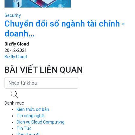
Security
Chuyển đổi số ngành tài chính -
doanh...
Bizfly Cloud
20-12-2021
Bizfly Cloud
BÀI VIẾT LIÊN QUAN
Danh mục
Kiến thức cơ bản
Tin công nghệ
Dịch vụ Cloud Computing
Tin Tức
Cloud Server
CDN
Ứng dụng AI