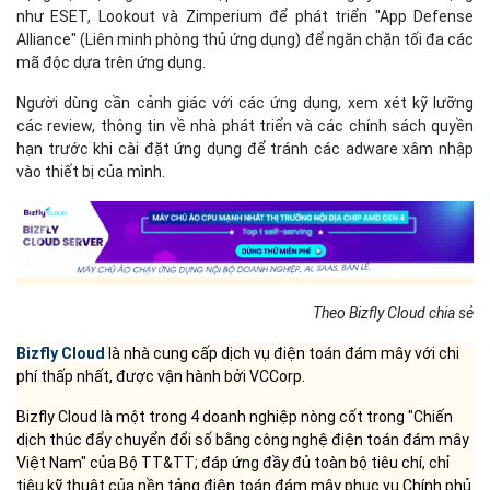
như ESET, Lookout và Zimperium để phát triển "App Defense
Alliance" (Liên minh phòng thủ ứng dụng)
để
ngăn chặn tối đa các
mã độc dựa trên ứng dụng.
Người dùng cần cảnh giác với các ứng dụng, xem xét kỹ lưỡng
các review, thông tin về nhà phát triển và các chính sách quyền
hạn trước khi cài đặt ứng dụng để tránh các
adware
xâm nhập
vào thiết bị của mình.
Theo Bizfly Cloud chia sẻ
Bizfly Cloud
là nhà cung cấp dịch vụ điện toán đám mây với chi
phí thấp nhất, được vận hành bởi VCCorp.
Bizfly Cloud là một trong 4 doanh nghiệp nòng cốt trong "Chiến
dịch thúc đẩy chuyển đổi số bằng công nghệ điện toán đám mây
Việt Nam" của Bộ TT&TT; đáp ứng đầy đủ toàn bộ tiêu chí, chỉ
tiêu kỹ thuật của nền tảng điện toán đám mây phục vụ Chính phủ