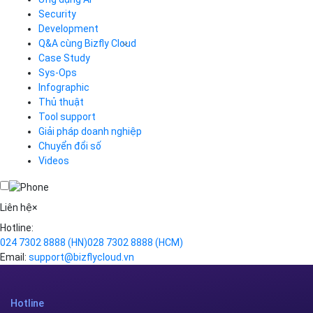
Load Balancer
Security
Auto Scaling
Development
Container Registry
Q&A cùng Bizfly Cloud
Kubernetes
Case Study
Q&A về Bizfly Cloud Server
Cloud Database
Q&A về Bizfly Business Email
Thao tác kết nối tới server
Sys-Ops
Call Center
Videos
Videos
Infographic
Business Email
Thủ thuật
Simple Storage
Tool support
VOD
Giải pháp doanh nghiệp
VPN
Chuyển đổi số
Traffic Manager
Videos
Cloud VPS
Kafka
Videos
Liên hệ
×
Hotline:
024 7302 8888
(HN)
028 7302 8888
(HCM)
Email:
support@bizflycloud.vn
Hotline