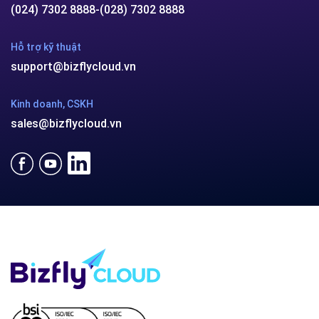
(024) 7302 8888
-
(028) 7302 8888
Hỗ trợ kỹ thuật
support@bizflycloud.vn
Kinh doanh, CSKH
sales@bizflycloud.vn