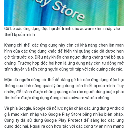
Gỡ bỏ các ứng dụng độc hại để tránh các adware xâm nhập vào
thiết bị của mình
Không chỉ thế, các ứng dụng này còn có khả năng chèn lên màn
hình của các ứng dụng khác để hiển thị quảng cáo đã được hẹn
giờ từ trước đó. Điều này khiến cho người dùng không thể bỏ qua
chúng. Trường hợp độc hại hơn là ứng dụng này còn tự động mở
trình duyệt và
tấn công người dùng tới tấp với các quảng cáo rác.
Mặc dù người dùng có thể dễ dàng gỡ bỏ các ứng dụng độc hại
thông qua tính năng quản lý ứng dụng trên thiết bị của mình. Tuy
nhiên, để tránh được những quảng cáo rác người dùng buộc phải
tìm kiếm được ứng dụng đang chứa adware và xóa chúng.
Về phía Google,
Google đã nỗ lực ngăn chặn các ứng dụng Android
giả mạo xâm nhập vào Google Play Store bằng nhiều biện pháp.
Công ty đã sử dụng Google Play Protect để sàng lọc các ứng
dụng độc hại
. Ngoài ra còn
hợp tác với các công ty an ninh mạng