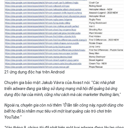
21 ứng dụng độc hại trên Android
Chuyên gia bảo mật Jakub Vávra của Avast nói: "
Các nhà phát
triển adware đang gia tăng sử dụng mạng mã hội để quảng bá ứng
dụng độc hại của mình, cũng như cách mà các marketer thường làm,"
Ngoài ra, chuyên gia còn nói thêm "Ở lần tấn công này, người dùng cho
biết họ đã bị nhắm mục tiêu với một loạt quảng cáo trò chơi trên
YouTube.
"
"Vào tháng 9, chúng tôi đã phát hiện một loại adware đang lây lan rộng