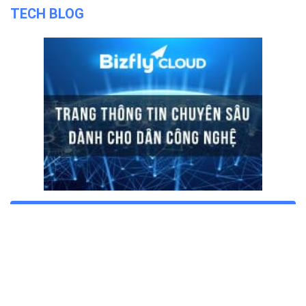
TECH BLOG
ĐỌC TIN
Trụ sở chính