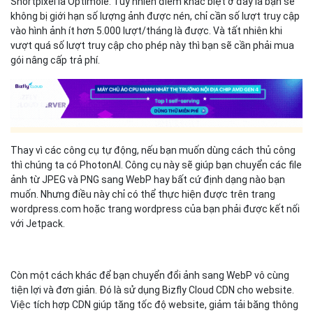
Shortpixel là Optimole. Tuy nhiên điểm khác biệt ở đây là bạn sẽ
không bị giới hạn số lượng ảnh được nén, chỉ cần số lượt truy cập
vào hình ảnh ít hơn 5.000 lượt/tháng là được. Và tất nhiên khi
vượt quá số lượt truy cập cho phép này thì bạn sẽ cần phải mua
gói nâng cấp trả phí.
Thay vì các công cụ tự động, nếu bạn muốn dùng cách thủ công
thì chúng ta có PhotonAI. Công cụ này sẽ giúp bạn chuyển các file
ảnh từ JPEG và PNG sang WebP hay bất cứ định dạng nào bạn
muốn. Nhưng điều này chỉ có thể thực hiện được trên trang
wordpress.com hoặc trang wordpress của bạn phải được kết nối
với Jetpack.
Còn một cách khác để bạn chuyển đổi ảnh sang WebP vô cùng
tiện lợi và đơn giản. Đó là sử dụng Bizfly Cloud CDN cho website.
Việc tích hợp CDN giúp tăng tốc độ website, giảm tải băng thông