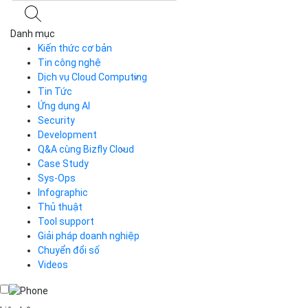
Danh mục
Kiến thức cơ bản
Tin công nghệ
Dịch vụ Cloud Computing
Tin Tức
Cloud Server
CDN
Ứng dụng AI
Load Balancer
Security
Auto Scaling
Development
Container Registry
Q&A cùng Bizfly Cloud
Kubernetes
Case Study
Q&A về Bizfly Cloud Server
Cloud Database
Q&A về Bizfly Business Email
Thao tác kết nối tới server
Sys-Ops
Call Center
Videos
Videos
Infographic
Business Email
Thủ thuật
Simple Storage
Tool support
VOD
Giải pháp doanh nghiệp
VPN
Chuyển đổi số
Traffic Manager
Videos
Cloud VPS
Kafka
Videos