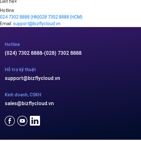
Liên hệ
×
Hotline:
024 7302 8888
(HN)
028 7302 8888
(HCM)
Email:
support@bizflycloud.vn
Hotline
(024) 7302 8888
-
(028) 7302 8888
Hỗ trợ kỹ thuật
support@bizflycloud.vn
Kinh doanh, CSKH
sales@bizflycloud.vn