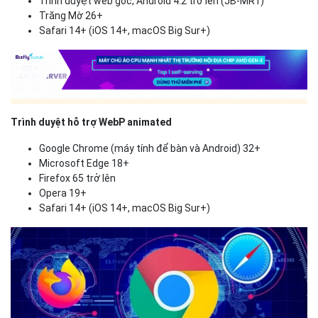
Trình duyệt web gốc, Android 4.2 trở lên (JB-MR1)
Trăng Mờ 26+
Safari 14+ (iOS 14+, macOS Big Sur+)
Trình duyệt hỗ trợ WebP animated
Google Chrome (máy tính để bàn và Android) 32+
Microsoft Edge 18+
Firefox 65 trở lên
Opera 19+
Safari 14+ (iOS 14+, macOS Big Sur+)