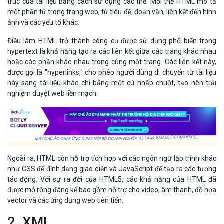
trúc của tài liệu bằng cách sử dụng các thẻ. Mỗi thẻ HTML mô tả
một phần tử trong trang web, từ tiêu đề, đoạn văn, liên kết đến hình
ảnh và các yếu tố khác.
Điều làm HTML trở thành công cụ được sử dụng phổ biến trong
hypertext là khả năng tạo ra các liên kết giữa các trang khác nhau
hoặc các phần khác nhau trong cùng một trang. Các liên kết này,
được gọi là "hyperlinks," cho phép người dùng di chuyển từ tài liệu
này sang tài liệu khác chỉ bằng một cú nhấp chuột, tạo nên trải
nghiệm duyệt web liền mạch.
Ngoài ra, HTML còn hỗ trợ tích hợp với các ngôn ngữ lập trình khác
như CSS để định dạng giao diện và JavaScript để tạo ra các tương
tác động. Với sự ra đời của HTML5, các khả năng của HTML đã
được mở rộng đáng kể bao gồm hỗ trợ cho video, âm thanh, đồ họa
vector và các ứng dụng web tiên tiến.
2. XML