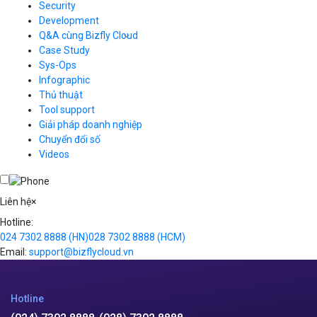
Load Balancer
Security
Auto Scaling
Development
Container Registry
Q&A cùng Bizfly Cloud
Kubernetes
Case Study
Q&A về Bizfly Cloud Server
Cloud Database
Q&A về Bizfly Business Email
Thao tác kết nối tới server
Sys-Ops
Call Center
Videos
Videos
Infographic
Business Email
Thủ thuật
Simple Storage
Tool support
VOD
Giải pháp doanh nghiệp
VPN
Chuyển đổi số
Traffic Manager
Videos
Cloud VPS
Kafka
Videos
Liên hệ
×
Hotline:
024 7302 8888
(HN)
028 7302 8888
(HCM)
Email:
support@bizflycloud.vn
Hotline