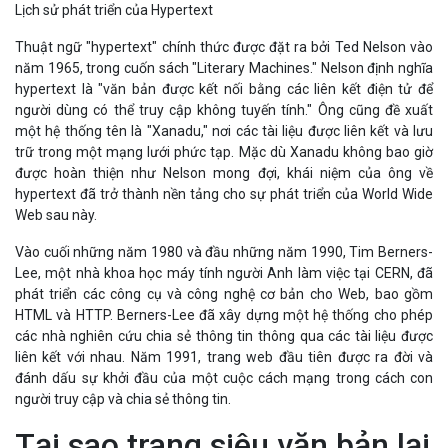
Lịch sử phát triển của Hypertext
Thuật ngữ "hypertext" chính thức được đặt ra bởi Ted Nelson vào
năm 1965, trong cuốn sách "Literary Machines." Nelson định nghĩa
hypertext là "văn bản được kết nối bằng các liên kết điện tử để
người dùng có thể truy cập không tuyến tính." Ông cũng đề xuất
một hệ thống tên là "Xanadu," nơi các tài liệu được liên kết và lưu
trữ trong một mạng lưới phức tạp. Mặc dù Xanadu không bao giờ
được hoàn thiện như Nelson mong đợi, khái niệm của ông về
hypertext đã trở thành nền tảng cho sự phát triển của World Wide
Web sau này.
Vào cuối những năm 1980 và đầu những năm 1990, Tim Berners-
Lee, một nhà khoa học máy tính người Anh làm việc tại CERN, đã
phát triển các công cụ và công nghệ cơ bản cho Web, bao gồm
HTML và HTTP. Berners-Lee đã xây dựng một hệ thống cho phép
các nhà nghiên cứu chia sẻ thông tin thông qua các tài liệu được
liên kết với nhau. Năm 1991, trang web đầu tiên được ra đời và
đánh dấu sự khởi đầu của một cuộc cách mạng trong cách con
người truy cập và chia sẻ thông tin.
Tại sao trang siêu văn bản lại