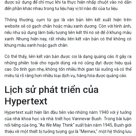
được sử dụng để chỉ mục khi ta thực hiện nhấp chuột vào nó dẫn
đến phần khác nhau trong tư liệu hay vị trí nào đó của tư liệu.
Thông thường, cụm từ gọi là văn bản liên kết xuất hiện trên
website sẽ có gạch chân hoặc màu xanh dương. Còn với hình ảnh,
nếu như sử dụng làm biểu tượng liên kết thì nó sẽ để ở khung màu
xanh. Nhưng hiện nay, rất nhiều liên kết văn bản có thể không có
khung màu xanh hoặc gạch chân.
Có thể thấy, liên kết văn bản được coi là dạng quảng cáo ít gây ra
những phiền toái cho người dùng và nó cũng đạt được hiệu quả
cao. Do tính gọn nhẹ, không tốn nhiều thời gian tải xuống và có thể
miêu tả rõ ràng hơn nhiều loại dịch vụ, hàng hóa được quảng cáo.
Lịch sử phát triển của
Hypertext
Hypertext xuất hiện lần đầu tiên vào những năm 1940 với ý tưởng
của nhà khoa học và nhà triết học Vannevar Bush. Trong bài luận
nổi tiếng của ông, "As We May Think" xuất bản năm 1945, Bush giới
thiệu về một thiết bị tưởng tượng gọi là "Memex," một hệ thống lưu