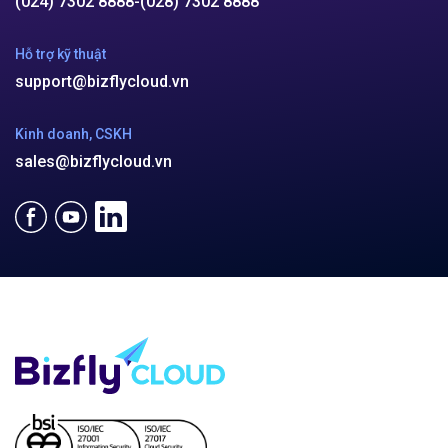
(024) 7302 8888
-
(028) 7302 8888
Hỗ trợ kỹ thuật
support@bizflycloud.vn
Kinh doanh, CSKH
sales@bizflycloud.vn