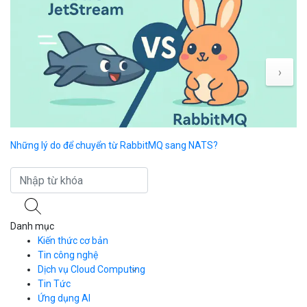
›
Những lý do để chuyển từ RabbitMQ sang NATS?
Li
sa
Danh mục
Kiến thức cơ bản
Tin công nghệ
Dịch vụ Cloud Computing
Tin Tức
Cloud Server
CDN
Ứng dụng AI