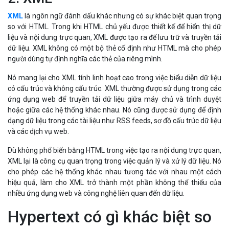
XML
là ngôn ngữ đánh dấu khác nhưng có sự khác biệt quan trọng
so với HTML. Trong khi HTML chủ yếu được thiết kế để hiển thị dữ
liệu và nội dung trực quan, XML được tạo ra để lưu trữ và truyền tải
dữ liệu. XML không có một bộ thẻ cố định như HTML mà cho phép
người dùng tự định nghĩa các thẻ của riêng mình.
Nó mang lại cho XML tính linh hoạt cao trong việc biểu diễn dữ liệu
có cấu trúc và không cấu trúc. XML thường được sử dụng trong các
ứng dụng web để truyền tải dữ liệu giữa máy chủ và trình duyệt
hoặc giữa các hệ thống khác nhau. Nó cũng được sử dụng để định
dạng dữ liệu trong các tài liệu như RSS feeds, sơ đồ cấu trúc dữ liệu
và các dịch vụ web.
Dù không phổ biến bằng HTML trong việc tạo ra nội dung trực quan,
XML lại là công cụ quan trọng trong việc quản lý và xử lý dữ liệu. Nó
cho phép các hệ thống khác nhau tương tác với nhau một cách
hiệu quả, làm cho XML trở thành một phần không thể thiếu của
nhiều ứng dụng web và công nghệ liên quan đến dữ liệu.
Hypertext có gì khác biệt so