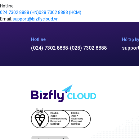
Hotline:
024 7302 8888
(HN)
028 7302 8888
(HCM)
Email:
support@bizflycloud.vn
Hotline
Hỗ trợ kỹ
(024) 7302 8888
-
(028) 7302 8888
suppor