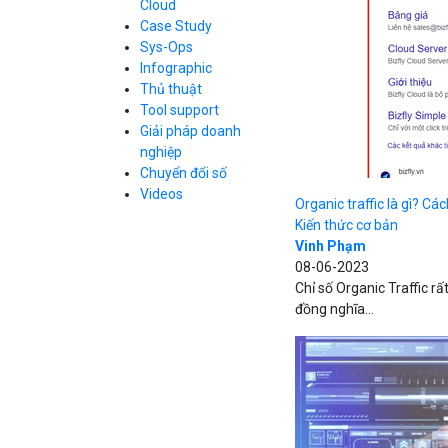
Cloud
Cloud Database
Case Study
Q&A về Bizfly
Bảng giá
Call Center
Cloud Server
Sys-Ops
Business Email
Q&A về Bizfly
Thao tác kết nối
Infographic
Simple Storage
tới server
Business Email
Thủ thuật
VOD
Videos
Videos
Tool support
Bảng giá
VPN
Giải pháp doanh
Traffic Manager
nghiệp
Cloud VPS
Chuyển đổi số
Kafka
Bảng giá
Videos
Videos
Organic traffic là gì? Cá
Kiến thức cơ bản
Vinh Phạm
08-06-2023
Bảng giá
Chỉ số Organic Traffic r
đồng nghĩa...
Bảng giá