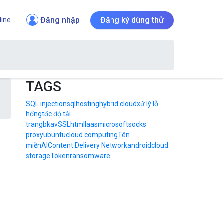
Đăng nhập
Đăng ký dùng thử
line
TAGS
SQL injection
sql
hosting
hybrid cloud
xử lý lỗ
hổng
tốc độ tải
trang
bkav
SSL
html
Iaas
microsoft
socks
proxy
ubuntu
cloud computing
Tên
miền
AI
Content Delivery Network
android
cloud
storage
Token
ransomware