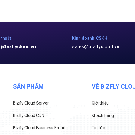
 thuật
Kinh doanh, CSKH
t@bizflycloud.vn
sales@bizflycloud.vn
SẢN PHẨM
VỀ BIZFLY CLO
Bizfly Cloud Server
Giới thiệu
Bizfly Cloud CDN
Khách hàng
Bizfly Cloud Business Email
Tin tức