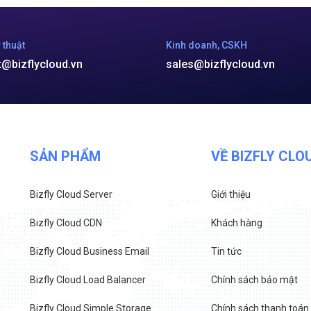
 thuật
Kinh doanh, CSKH
t@bizflycloud.vn
sales@bizflycloud.vn
SẢN PHẨM
VỀ BIZFLY CLO
Bizfly Cloud Server
Giới thiệu
Bizfly Cloud CDN
Khách hàng
Bizfly Cloud Business Email
Tin tức
Bizfly Cloud Load Balancer
Chính sách bảo mật
Bizfly Cloud Simple Storage
Chính sách thanh toán