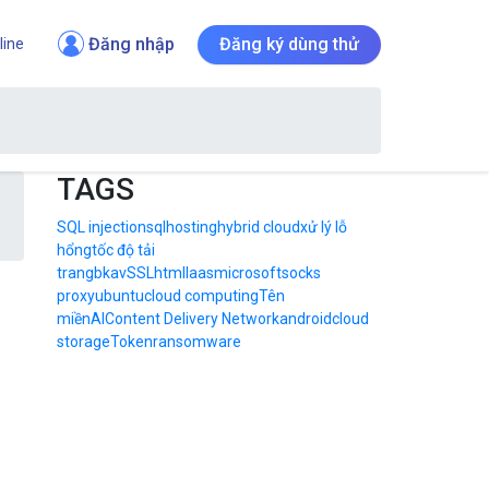
Đăng nhập
Đăng ký dùng thử
line
TAGS
SQL injection
sql
hosting
hybrid cloud
xử lý lỗ
hổng
tốc độ tải
trang
bkav
SSL
html
Iaas
microsoft
socks
proxy
ubuntu
cloud computing
Tên
miền
AI
Content Delivery Network
android
cloud
storage
Token
ransomware