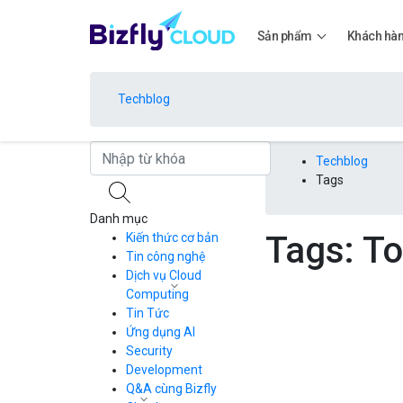
Sản phẩm
Khách hà
Techblog
Bảng giá
Techblog
Tags
Danh mục
Bảng giá
Tags: T
Kiến thức cơ bản
Tin công nghệ
Dịch vụ Cloud
Bảng giá
Computing
Tin Tức
Cloud Server
CDN
Ứng dụng AI
Load Balancer
Security
Bảng giá
Auto Scaling
Development
Container Registry
Q&A cùng Bizfly
Kubernetes