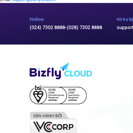
Hotline
Hỗ trợ kỹ
(024) 7302 8888
-
(028) 7302 8888
suppor