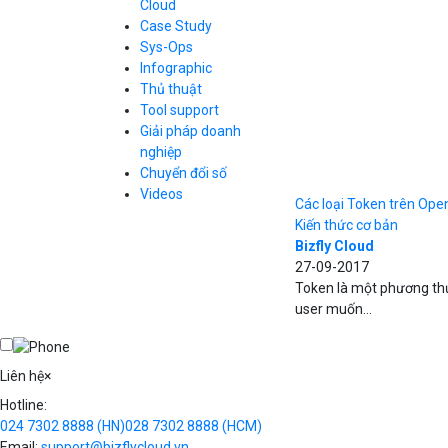
Cloud
Cloud Database
Case Study
Q&A về Bizfly
Bảng giá
Call Center
Cloud Server
Sys-Ops
Business Email
Q&A về Bizfly
Thao tác kết nối
Infographic
Simple Storage
tới server
Business Email
Thủ thuật
VOD
Videos
Videos
Tool support
Bảng giá
VPN
Giải pháp doanh
Traffic Manager
nghiệp
Cloud VPS
Chuyển đổi số
Kafka
Bảng giá
Videos
Videos
Các loại Token trên Ope
Kiến thức cơ bản
Bizfly Cloud
27-09-2017
Bảng giá
Token là một phương th
user muốn...
Bảng giá
Liên hệ
×
Hotline:
024 7302 8888
(HN)
028 7302 8888
(HCM)
Email:
support@bizflycloud.vn