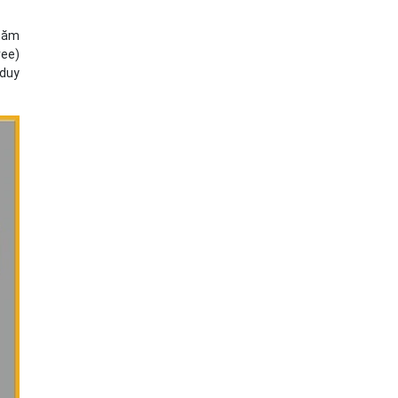
 năm
ree)
 duy