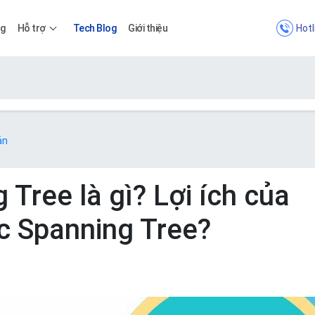
Hotl
ng
Hỗ trợ
Tech Blog
Giới thiệu
Bảng giá
ản
Bảng giá
 Tree là gì? Lợi ích của
c Spanning Tree?
Apps
Bảng giá