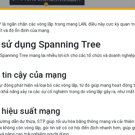
 là ngăn chặn các vòng lặp trong mạng LAN, điều này cực kỳ quan t
uất và độ ổn định của mạng.
 sử dụng Spanning Tree
Spanning Tree mang lại nhiều lợi ích cho các tổ chức và doanh nghiệp
tin cậy của mạng
ự động phát hiện và loại bỏ các vòng lặp, từ đó giúp mạng hoạt động 
u khả năng xảy ra các sự cố nghiêm trọng do vòng lặp gây ra, như mất
 hiệu suất mạng
đường dẫn dư thừa, STP giúp tối ưu hóa băng thông mạng và cải thiện
Khi không còn vòng lặp, gói tin sẽ có cơ hội đến đích nhanh hơn, giúp 
i và nâng cao trải nghiệm người dùng.