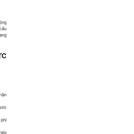
rộng
 cấu
mạng
ức
chặn
gược
 phí
phép