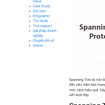
Cloud
Cloud Database
Case Study
Q&A về Bizfly
Bảng giá
Call Center
Cloud Server
Sys-Ops
Business Email
Q&A về Bizfly
Thao tác kết nối
Infographic
Simple Storage
tới server
Business Email
Thủ thuật
VOD
Videos
Videos
Tool support
Bảng giá
VPN
Giải pháp doanh
Traffic Manager
nghiệp
Cloud VPS
Chuyển đổi số
Kafka
Bảng giá
Videos
Videos
Bảng giá
Spanning Tree là một kh
Bảng giá
đến việc đảm bảo mạng 
một cách hiệu quả. Vậy
viết dưới đây.