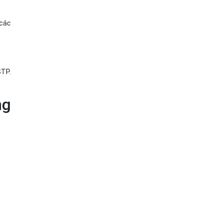
 các
STP.
ng