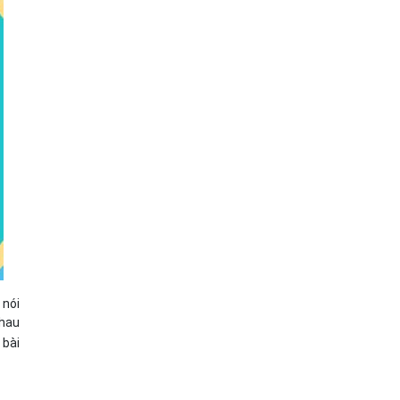
 nói
nhau
 bài