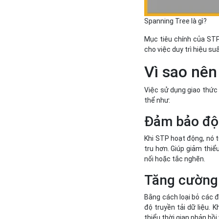
Spanning Tree là gì?
Mục tiêu chính của STP
cho việc duy trì hiệu s
Vì sao nên
Việc sử dụng giao thức 
thể như:
Đảm bảo độ 
Khi STP hoạt động, nó t
tru hơn. Giúp giảm thiể
nối hoặc tắc nghẽn.
Tăng cường
Bằng cách loại bỏ các 
độ truyền tải dữ liệu. 
thiểu thời gian phản hồ