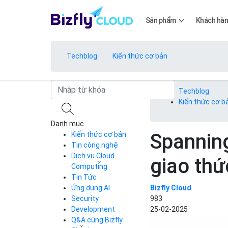
Sản phẩm
Khách hà
Techblog
Kiến thức cơ bản
Bảng giá
Techblog
Kiến thức cơ b
Danh mục
Bảng giá
Spanning
Kiến thức cơ bản
Tin công nghệ
Dịch vụ Cloud
giao thứ
Bảng giá
Computing
Tin Tức
Cloud Server
CDN
Ứng dụng AI
Bizfly Cloud
Load Balancer
Security
983
Bảng giá
Auto Scaling
Development
25-02-2025
Container Registry
Q&A cùng Bizfly
Kubernetes