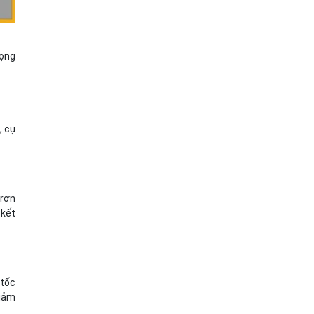
rọng
, cụ
trơn
 kết
 tốc
giảm