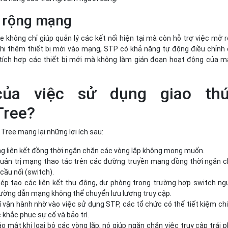
 rộng mạng
 không chỉ giúp quản lý các kết nối hiện tại mà còn hỗ trợ việc mở 
Khi thêm thiết bị mới vào mạng, STP có khả năng tự động điều chỉnh
 tích hợp các thiết bị mới mà không làm gián đoạn hoạt động của 
của việc sử dụng giao th
Tree?
Tree mang lại những lợi ích sau:
g liên kết đồng thời ngăn chặn các vòng lặp không mong muốn.
uản trị mạng thao tác trên các đường truyền mạng đồng thời ngăn 
cầu nối (switch).
p tạo các liên kết thụ động, dự phòng trong trường hợp switch n
đường dẫn mạng không thể chuyển lưu lượng truy cập.
í vận hành nhờ vào việc sử dụng STP, các tổ chức có thể tiết kiệm chi
c khắc phục sự cố và bảo trì.
 mật khi loại bỏ các vòng lặp, nó giúp ngăn chặn việc truy cập trái 