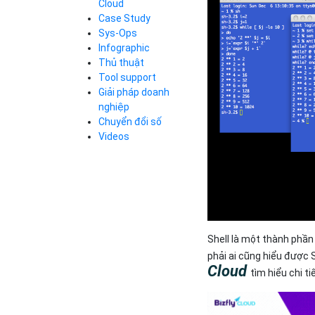
Cloud
Cloud Database
Case Study
Q&A về Bizfly
Bảng giá
Call Center
Cloud Server
Sys-Ops
Business Email
Q&A về Bizfly
Thao tác kết nối
Infographic
Simple Storage
tới server
Business Email
Thủ thuật
VOD
Videos
Videos
Tool support
Bảng giá
VPN
Giải pháp doanh
Traffic Manager
nghiệp
Cloud VPS
Chuyển đổi số
Kafka
Bảng giá
Videos
Videos
Bảng giá
Shell là một thành phần
Bảng giá
phải ai cũng hiểu được 
Cloud
tìm hiểu chi t