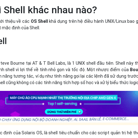
i Shell khác nhau nào?
ới thiệu về các
OS Shell
khả dụng trên hệ điều hành UNIX/Linux bao
 mặc định của Shell.
ll
teve Bourne tại AT & T Bell Labs, là 1 UNIX shell đầu tiên. Shell này t
nh shell vì lợi thế về tính nhỏ gọn và tốc độ. Một nhược điểm của
Bou
nh năng tương tác, ví dụ như tính năng gọi lại các lệnh đã sử dụng trướ
hell cũng không có các tính năng tích hợp số học và xử lý biểu thức logi
c định của Solaris OS, là shell tiêu chuẩn cho các script quản trị hệ t