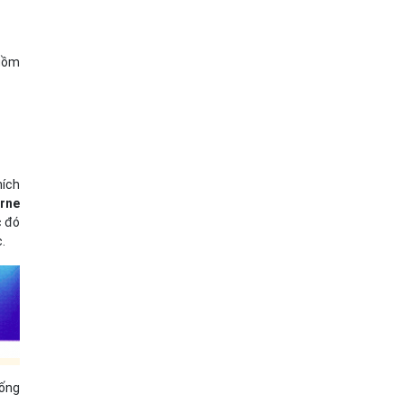
 gồm
hích
rne
c đó
c.
hống