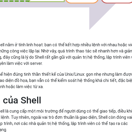
ll nằm ở tính linh hoạt: bạn có thể kết hợp nhiều lệnh với nhau hoặc vi
hững công việc lặp lại. Nhờ vậy, quá trình thao tác sẽ nhanh hơn và giả
đây cũng là lý do Shell rất gần gũi với quản trị hệ thống, lập trình viên
n làm việc với server.
hể hiện đúng tinh thần thiết kế của Unix/Linux: gọn nhẹ nhưng làm đượ
ao diện đồ họa, bạn vẫn có thể kiểm soát hệ thống khá chi tiết, đặc bi
anh hoặc làm việc từ xa.
 của Shell
ll là cung cấp một môi trường để người dùng có thể giao tiếp, điều kh
ệnh. Tuy nhiên, ngoài vai trò đơn thuần là giao diện, Shell còn đóng va
 trình, nơi các nhà quản trị hệ thống, lập trình viên có thể tạo ra các
ạng.