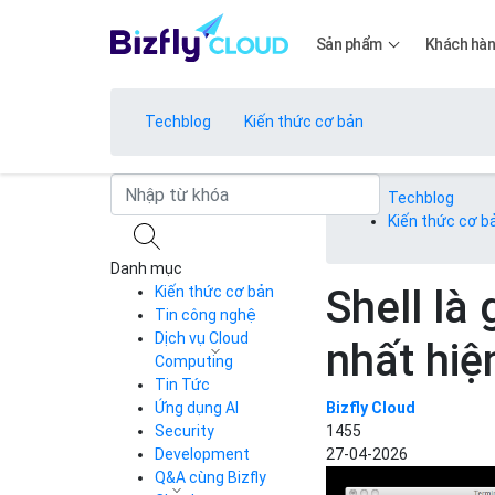
Sản phẩm
Khách hà
Techblog
Kiến thức cơ bản
Bảng giá
Techblog
Kiến thức cơ b
Danh mục
Bảng giá
Shell là 
Kiến thức cơ bản
Tin công nghệ
Dịch vụ Cloud
nhất hiệ
Bảng giá
Computing
Tin Tức
Cloud Server
CDN
Ứng dụng AI
Bizfly Cloud
Load Balancer
Security
1455
Bảng giá
Auto Scaling
Development
27-04-2026
Container Registry
Q&A cùng Bizfly
Kubernetes