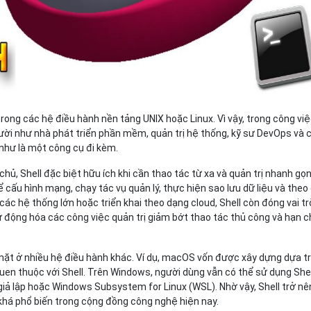
trong các hệ điều hành nền tảng UNIX hoặc Linux. Vì vậy, trong công vi
ười như nhà phát triển phần mềm, quản trị hệ thống, kỹ sư DevOps và 
 như là một công cụ đi kèm.
hủ, Shell đặc biệt hữu ích khi cần thao tác từ xa và quản trị nhanh gọn
 cấu hình mạng, chạy tác vụ quản lý, thực hiện sao lưu dữ liệu và theo 
các hệ thống lớn hoặc triển khai theo dạng cloud, Shell còn đóng vai tr
ự động hóa các công việc quản trị giảm bớt thao tác thủ công và hạn 
 mặt ở nhiều hệ điều hành khác. Ví dụ, macOS vốn được xây dựng dựa t
uen thuộc với Shell. Trên Windows, người dùng vẫn có thể sử dụng Shel
iả lập hoặc Windows Subsystem for Linux (WSL). Nhờ vậy, Shell trở nê
khá phổ biến trong cộng đồng công nghệ hiện nay.