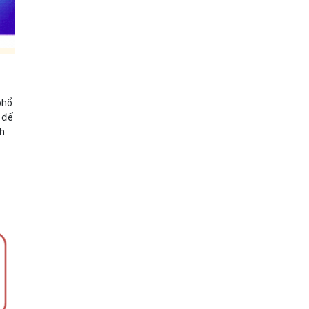
phổ
) để
nh