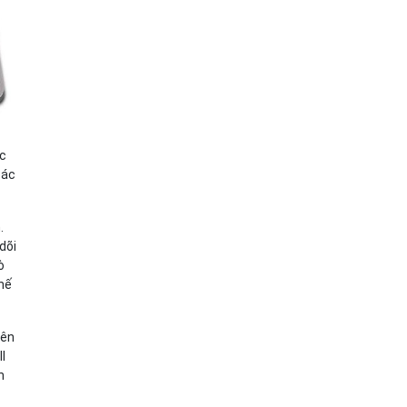
ệc
các
.
dõi
ò
chế
rên
l
n