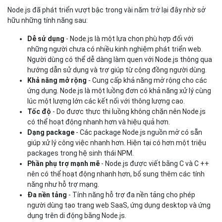
Node.js đã phát triển vượt bậc trong vài năm trở lại đây nhờ sở
hữu những tính năng sau:
Dễ sử dụng
- Node.js là một lựa chọn phù hợp đối với
những người chưa có nhiều kinh nghiệm phát triển web.
Người dùng có thể dễ dàng làm quen với Node.js thông qua
hướng dẫn sử dụng và trợ giúp từ cộng đồng người dùng.
Khả năng mở rộng
- Cung cấp khả năng mở rộng cho các
ứng dụng. Node.js là một luồng đơn có khả năng xử lý cùng
lúc một lượng lớn các kết nối với thông lượng cao.
Tốc độ
- Do được thực thi luồng không chặn nên Node.js
có thể hoạt động nhanh hơn và hiệu quả hơn.
Dạng package
- Các package Node.js nguồn mở có sẵn
giúp xử lý công việc nhanh hơn. Hiện tại có hơn một triệu
packages trong hệ sinh thái NPM.
Phần phụ trợ mạnh mẽ
- Node.js được viết bằng C và C ++
nên có thể hoạt động nhanh hơn, bổ sung thêm các tính
năng như hỗ trợ mạng.
Đa nền tảng
- Tính năng hỗ trợ đa nền tảng cho phép
người dùng tạo trang web SaaS, ứng dụng desktop và ứng
dụng trên di động bằng Node.js.