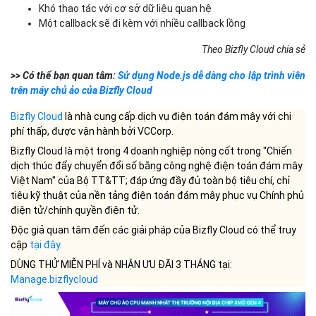
Khó thao tác với cơ sở dữ liệu quan hệ
Một callback sẽ đi kèm với nhiều callback lồng
Theo Bizfly Cloud chia sẻ
>> Có thể bạn quan tâm:
Sử dụng Node.js dễ dàng cho lập trình viên
trên máy chủ ảo của Bizfly Cloud
Bizfly Cloud
là nhà cung cấp dịch vụ điện toán đám mây với chi
phí thấp, được vận hành bởi VCCorp.
Bizfly Cloud là một trong 4 doanh nghiệp nòng cốt trong "Chiến
dịch thúc đẩy chuyển đổi số bằng công nghệ điện toán đám mây
Việt Nam" của Bộ TT&TT; đáp ứng đầy đủ toàn bộ tiêu chí, chỉ
tiêu kỹ thuật của nền tảng điện toán đám mây phục vụ Chính phủ
điện tử/chính quyền điện tử.
Độc giả quan tâm đến các giải pháp của Bizfly Cloud có thể truy
cập
tại đây
.
DÙNG THỬ MIỄN PHÍ và NHẬN ƯU ĐÃI 3 THÁNG tại:
Manage.bizflycloud