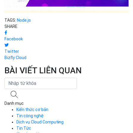
TAGS:
Node.js
SHARE
Facebook
Twitter
Bizfly Cloud
BÀI VIẾT LIÊN QUAN
Danh mục
Kiến thức cơ bản
Tin công nghệ
Dịch vụ Cloud Computing
Tin Tức
Cloud Server