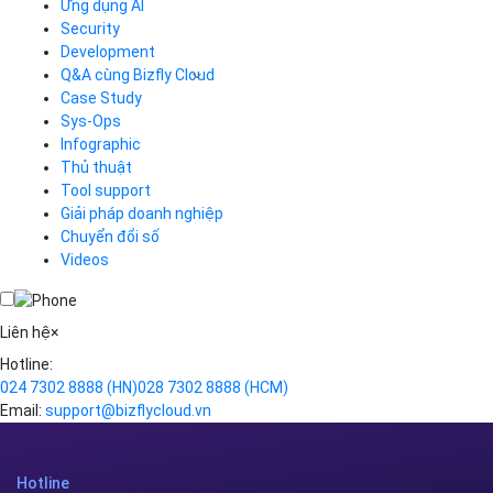
CDN
Ứng dụng AI
Load Balancer
Security
Auto Scaling
Development
Container Registry
Q&A cùng Bizfly Cloud
Kubernetes
Case Study
Q&A về Bizfly Cloud Server
Cloud Database
Q&A về Bizfly Business Email
Thao tác kết nối tới server
Sys-Ops
Call Center
Videos
Videos
Infographic
Business Email
Thủ thuật
Simple Storage
Tool support
VOD
Giải pháp doanh nghiệp
VPN
Chuyển đổi số
Traffic Manager
Videos
Cloud VPS
Kafka
Videos
Liên hệ
×
Hotline:
024 7302 8888
(HN)
028 7302 8888
(HCM)
Email:
support@bizflycloud.vn
Hotline