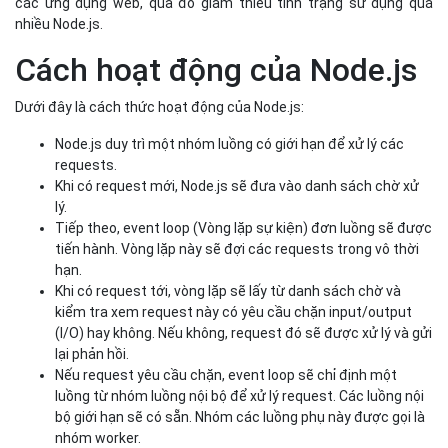
các ứng dụng web, qua đó giảm thiểu tình trạng sử dụng quá
nhiều Node.js.
Cách hoạt động của Node.js
Dưới đây là cách thức hoạt động của Node.js:
Node.js duy trì một nhóm luồng có giới hạn để xử lý các
requests.
Khi có request mới, Node.js sẽ đưa vào danh sách chờ xử
lý.
Tiếp theo, event loop (Vòng lặp sự kiện) đơn luồng sẽ được
tiến hành. Vòng lặp này sẽ đợi các requests trong vô thời
hạn.
Khi có request tới, vòng lặp sẽ lấy từ danh sách chờ và
kiểm tra xem request này có yêu cầu chặn input/output
(I/O) hay không. Nếu không, request đó sẽ được xử lý và gửi
lại phản hồi.
Nếu request yêu cầu chặn, event loop sẽ chỉ định một
luồng từ nhóm luồng nội bộ để xử lý request. Các luồng nội
bộ giới hạn sẽ có sẵn. Nhóm các luồng phụ này được gọi là
nhóm worker.