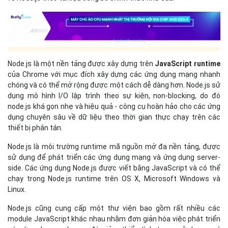
Node.js là một nền tảng được xây dựng trên
JavaScript runtime
của Chrome với mục đích xây dựng các ứng dụng mạng nhanh
chóng và có thể mở rộng được một cách dễ dàng hơn. Node.js sử
dụng mô hình I/O lập trình theo sự kiện, non-blocking, do đó
node.js khá gọn nhẹ và hiệu quả - công cụ hoàn hảo cho các ứng
dụng chuyên sâu về dữ liệu theo thời gian thực chạy trên các
thiết bị phân tán.
Node.js là môi trường runtime mã nguồn mở đa nền tảng, được
sử dụng để phát triển các ứng dụng mạng và ứng dụng server-
side. Các ứng dụng Node.js được viết bằng JavaScript và có thể
chạy trong Node.js runtime trên OS X, Microsoft Windows và
Linux.
Node.js cũng cung cấp một thư viện bao gồm rất nhiều các
module JavaScript khác nhau nhằm đơn giản hóa việc phát triển