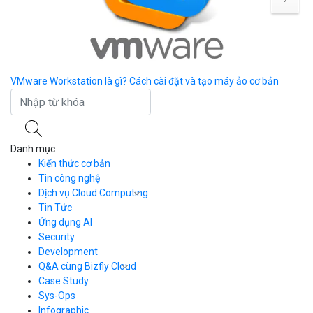
VMware Workstation là gì? Cách cài đặt và tạo máy ảo cơ bản
7 
Danh mục
Kiến thức cơ bản
Tin công nghệ
Dịch vụ Cloud Computing
Tin Tức
Cloud Server
CDN
Ứng dụng AI
Load Balancer
Security
Auto Scaling
Development
Container Registry
Q&A cùng Bizfly Cloud
Kubernetes
Case Study
Q&A về Bizfly Cloud Server
Cloud Database
Q&A về Bizfly Business Email
Thao tác kết nối tới server
Sys-Ops
Call Center
Videos
Videos
Infographic