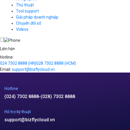
Business Email
Thủ thuật
Simple Storage
Tool support
VOD
Giải pháp doanh nghiệp
VPN
Chuyển đổi số
Traffic Manager
Videos
Cloud VPS
Kafka
Videos
Liên hệ
×
Hotline:
024 7302 8888
(HN)
028 7302 8888
(HCM)
Email:
support@bizflycloud.vn
Hotline
(024) 7302 8888
-
(028) 7302 8888
Hỗ trợ kỹ thuật
support@bizflycloud.vn