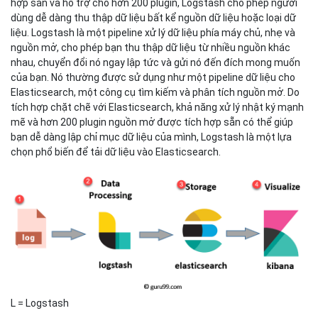
hợp sẵn và hỗ trợ cho hơn 200 plugin, Logstash cho phép người
dùng dễ dàng thu thập dữ liệu bất kể nguồn dữ liệu hoặc loại dữ
liệu. Logstash là một pipeline xử lý dữ liệu phía máy chủ, nhẹ và
nguồn mở, cho phép bạn thu thập dữ liệu từ nhiều nguồn khác
nhau, chuyển đổi nó ngay lập tức và gửi nó đến đích mong muốn
của bạn. Nó thường được sử dụng như một pipeline dữ liệu cho
Elasticsearch, một công cụ tìm kiếm và phân tích nguồn mở. Do
tích hợp chặt chẽ với Elasticsearch, khả năng xử lý nhật ký mạnh
mẽ và hơn 200 plugin nguồn mở được tích hợp sẵn có thể giúp
bạn dễ dàng lập chỉ mục dữ liệu của mình, Logstash là một lựa
chọn phổ biến để tải dữ liệu vào Elasticsearch.
L = Logstash