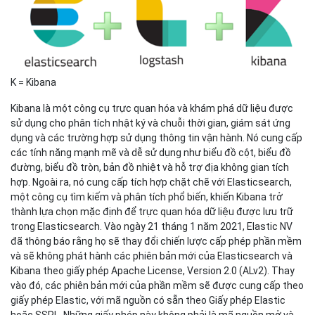
K = Kibana
Kibana là một công cụ trực quan hóa và khám phá dữ liệu được
sử dụng cho phân tích nhật ký và chuỗi thời gian, giám sát ứng
dụng và các trường hợp sử dụng thông tin vận hành. Nó cung cấp
các tính năng mạnh mẽ và dễ sử dụng như biểu đồ cột, biểu đồ
đường, biểu đồ tròn, bản đồ nhiệt và hỗ trợ địa không gian tích
hợp. Ngoài ra, nó cung cấp tích hợp chặt chẽ với Elasticsearch,
một công cụ tìm kiếm và phân tích phổ biến, khiến Kibana trở
thành lựa chọn mặc định để trực quan hóa dữ liệu được lưu trữ
trong Elasticsearch. Vào ngày 21 tháng 1 năm 2021, Elastic NV
đã thông báo rằng họ sẽ thay đổi chiến lược cấp phép phần mềm
và sẽ không phát hành các phiên bản mới của Elasticsearch và
Kibana theo giấy phép Apache License, Version 2.0 (ALv2). Thay
vào đó, các phiên bản mới của phần mềm sẽ được cung cấp theo
giấy phép Elastic, với mã nguồn có sẵn theo Giấy phép Elastic
hoặc SSPL. Những giấy phép này không phải là mã nguồn mở và