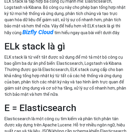
ELK Stack là tập hợp ba công cụ mạnh mẽ: Elasticsearch,
Logstash và Kibana. Bộ công cụ này cho phép bạn tổng hợp nhật
ký từ mọi hệ thống và ứng dụng, phân tích chúng và tạo trực
quan hóa dữ liệu để giám sát, xử lý sự cố nhanh hơn, phân tích
bảo mật và hơn thế nữa. Vậy để hiểu hơn về ELK stack là gì thì
Bizfly Cloud
hãy cùng
tìm hiểu ngay qua bài viết dưới đây.
ELk stack là gì
ELK stack là từ viết tắt được sử dụng để mô tả một bộ công cụ
bao gồm ba dự án phổ biến: Elasticsearch, Logstash và Kibana.
Thường được gọi là Elasticsearch, ELK stack cung cấp cho bạn
khả năng tổng hợp nhật ký từ tất cả các hệ thống và ứng dụng
của bạn, phân tích các nhật ký này và tạo hình ảnh trực quan để
giám sát ứng dụng và cơ sở hạ tầng, xử lý sự cố nhanh hơn, phân
tích bảo mật và hơn thế nữa.
E = Elasticsearch
Elasticsearch là một công cụ tìm kiếm và phân tích phân tán
được xây dựng trên Apache Lucene. Hỗ trợ nhiều ngôn ngữ, hiệu
suất cao và tài liệu JSON không cần schema khiến Elasticsearch