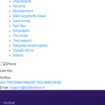
CDN
Ứng dụng AI
Load Balancer
Security
Auto Scaling
Development
Container Registry
Q&A cùng Bizfly Cloud
Kubernetes
Case Study
Q&A về Bizfly Cloud Server
Cloud Database
Q&A về Bizfly Business Email
Thao tác kết nối tới server
Sys-Ops
Call Center
Videos
Videos
Infographic
Business Email
Thủ thuật
Simple Storage
Tool support
VOD
Giải pháp doanh nghiệp
VPN
Chuyển đổi số
Traffic Manager
Videos
Cloud VPS
Kafka
Videos
Liên hệ
×
Hotline:
024 7302 8888
(HN)
028 7302 8888
(HCM)
Email:
support@bizflycloud.vn
Hotline