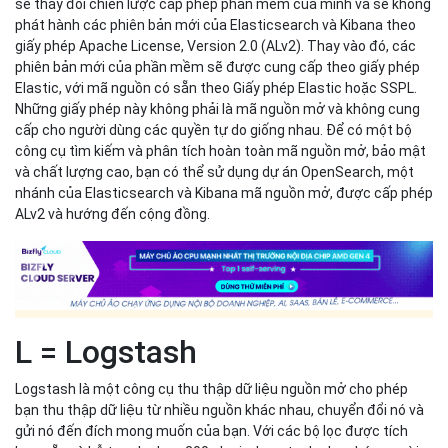
sẽ thay đổi chiến lược cấp phép phần mềm của mình và sẽ không
phát hành các phiên bản mới của Elasticsearch và Kibana theo
giấy phép Apache License, Version 2.0 (ALv2). Thay vào đó, các
phiên bản mới của phần mềm sẽ được cung cấp theo giấy phép
Elastic, với mã nguồn có sẵn theo Giấy phép Elastic hoặc SSPL.
Những giấy phép này không phải là mã nguồn mở và không cung
cấp cho người dùng các quyền tự do giống nhau. Để có một bộ
công cụ tìm kiếm và phân tích hoàn toàn mã nguồn mở, bảo mật
và chất lượng cao, bạn có thể sử dụng dự án OpenSearch, một
nhánh của Elasticsearch và Kibana mã nguồn mở, được cấp phép
ALv2 và hướng đến cộng đồng.
L = Logstash
Logstash là một công cụ thu thập dữ liệu nguồn mở cho phép
bạn thu thập dữ liệu từ nhiều nguồn khác nhau, chuyển đổi nó và
gửi nó đến đích mong muốn của bạn. Với các bộ lọc được tích