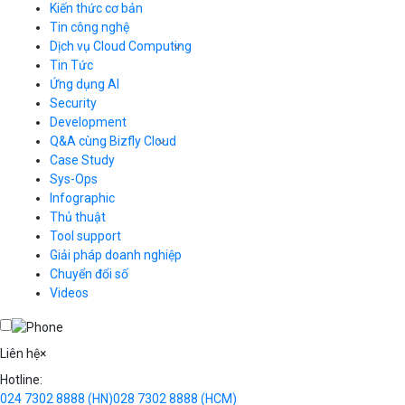
Kiến thức cơ bản
Tin công nghệ
Dịch vụ Cloud Computing
Tin Tức
Cloud Server
CDN
Ứng dụng AI
Load Balancer
Security
Auto Scaling
Development
Container Registry
Q&A cùng Bizfly Cloud
Kubernetes
Case Study
Q&A về Bizfly Cloud Server
Cloud Database
Q&A về Bizfly Business Email
Thao tác kết nối tới server
Sys-Ops
Call Center
Videos
Videos
Infographic
Business Email
Thủ thuật
Simple Storage
Tool support
VOD
Giải pháp doanh nghiệp
VPN
Chuyển đổi số
Traffic Manager
Videos
Cloud VPS
Kafka
Videos
Liên hệ
×
Hotline:
024 7302 8888
(HN)
028 7302 8888
(HCM)