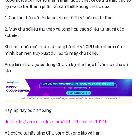
Kubernetes có một số thành phần được thiết kế để thu thập các số
liệu và có hai thành phần rất cần thiết không thể bỏ qua:
1. Các thu thập số liệu kubelet như CPU và bộ nhớ từ Pods.
2. Máy chủ số liệu thu thập và tổng hợp các số liệu từ tất cả các
kubelet.
Khi bạn muốn biết mức sử dụng bộ nhớ và CPU cho nhóm của
mình, bạn nên truy xuất dữ liệu từ máy chủ số liệu.
Ví dụ kiểm tra việc sử dụng CPU và bộ nhớ thực tế với máy chủ số
liệu:
Hãy lấp đầy bộ nhớ bằng:
dd if=/dev/zero of=/dev/shm/fill bs=1k count=1024k
Và chúng ta hãy tăng CPU với một vòng lặp vô hạn: