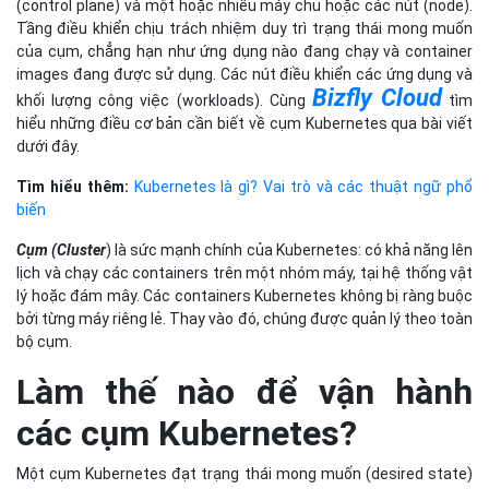
(control plane) và một hoặc nhiều máy chủ hoặc các nút (node).
Tầng điều khiển chịu trách nhiệm duy trì trạng thái mong muốn
của cụm, chẳng hạn như ứng dụng nào đang chạy và container
images đang được sử dụng. Các nút điều khiển các ứng dụng và
Bizfly Cloud
khối lượng công việc (workloads). Cùng
tìm
hiểu những điều cơ bản cần biết về cụm Kubernetes qua bài viết
dưới đây.
Tìm hiểu thêm:
Kubernetes là gì? Vai trò và các thuật ngữ phổ
biến
Cụm (Cluster
) là sức mạnh chính của Kubernetes: có khả năng lên
lịch và chạy các containers trên một nhóm máy, tại hệ thống vật
lý hoặc đám mây. Các containers Kubernetes không bị ràng buộc
bởi từng máy riêng lẻ. Thay vào đó, chúng được quản lý theo toàn
bộ cụm.
Làm thế nào để vận hành
các cụm Kubernetes?
Một cụm Kubernetes đạt trạng thái mong muốn (desired state)