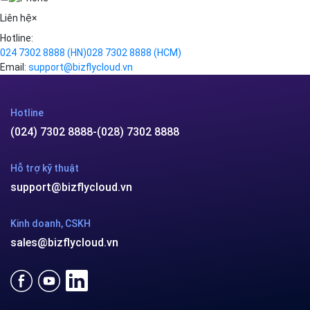
Videos
Liên hệ
×
Hotline:
024 7302 8888
(HN)
028 7302 8888
(HCM)
Email:
support@bizflycloud.vn
Hotline
(024) 7302 8888
-
(028) 7302 8888
Hỗ trợ kỹ thuật
support@bizflycloud.vn
Kinh doanh, CSKH
sales@bizflycloud.vn