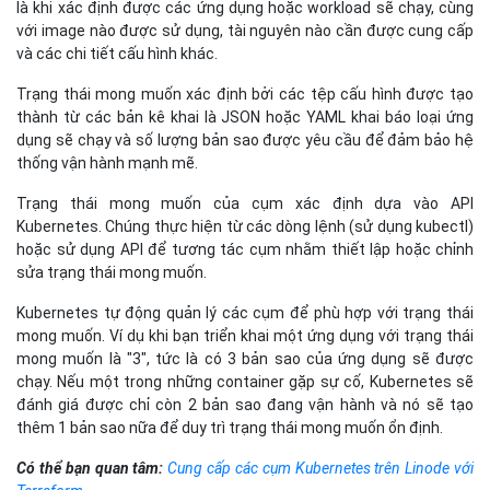
là khi xác định được các ứng dụng hoặc workload sẽ chạy, cùng
với image nào được sử dụng, tài nguyên nào cần được cung cấp
và các chi tiết cấu hình khác.
Trạng thái mong muốn xác định bởi các tệp cấu hình được tạo
thành từ các bản kê khai là JSON hoặc YAML khai báo loại ứng
dụng sẽ chạy và số lượng bản sao được yêu cầu để đảm bảo hệ
thống vận hành mạnh mẽ.
Trạng thái mong muốn của cụm xác định dựa vào API
Kubernetes. Chúng thực hiện từ các dòng lệnh (sử dụng kubectl)
hoặc sử dụng API để tương tác cụm nhằm thiết lập hoặc chỉnh
sửa trạng thái mong muốn.
Kubernetes tự động quản lý các cụm để phù hợp với trạng thái
mong muốn. Ví dụ khi bạn triển khai một ứng dụng với trạng thái
mong muốn là "3", tức là có 3 bản sao của ứng dụng sẽ được
chạy. Nếu một trong những container gặp sự cố, Kubernetes sẽ
đánh giá được chỉ còn 2 bản sao đang vận hành và nó sẽ tạo
thêm 1 bản sao nữa để duy trì trạng thái mong muốn ổn định.
Có thể bạn quan tâm:
Cung cấp các cụm Kubernetes trên Linode với