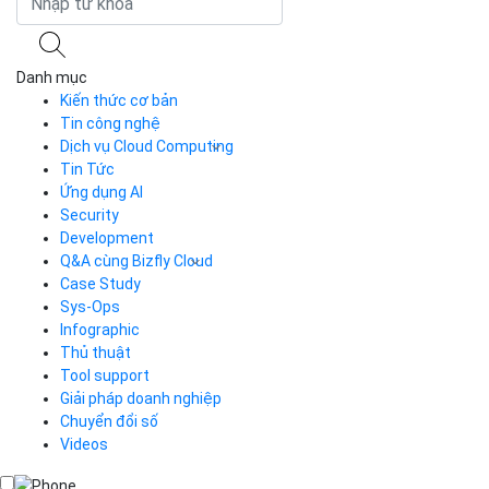
Danh mục
Kiến thức cơ bản
Tin công nghệ
Dịch vụ Cloud Computing
Tin Tức
Cloud Server
CDN
Ứng dụng AI
Load Balancer
Security
Auto Scaling
Development
Container Registry
Q&A cùng Bizfly Cloud
Kubernetes
Case Study
Q&A về Bizfly Cloud Server
Cloud Database
Q&A về Bizfly Business Email
Thao tác kết nối tới server
Sys-Ops
Call Center
Videos
Videos
Infographic
Business Email
Thủ thuật
Simple Storage
Tool support
VOD
Giải pháp doanh nghiệp
VPN
Chuyển đổi số
Traffic Manager
Videos
Cloud VPS
Kafka