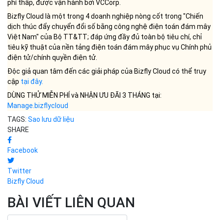
phí thấp, được vận hành bởi VCCorp.
Bizfly Cloud là một trong 4 doanh nghiệp nòng cốt trong "Chiến
dịch thúc đẩy chuyển đổi số bằng công nghệ điện toán đám mây
Việt Nam" của Bộ TT&TT; đáp ứng đầy đủ toàn bộ tiêu chí, chỉ
tiêu kỹ thuật của nền tảng điện toán đám mây phục vụ Chính phủ
điện tử/chính quyền điện tử.
Độc giả quan tâm đến các giải pháp của Bizfly Cloud có thể truy
cập
tại đây
.
DÙNG THỬ MIỄN PHÍ và NHẬN ƯU ĐÃI 3 THÁNG tại:
Manage.bizflycloud
TAGS:
Sao lưu dữ liệu
SHARE
Facebook
Twitter
Bizfly Cloud
BÀI VIẾT LIÊN QUAN