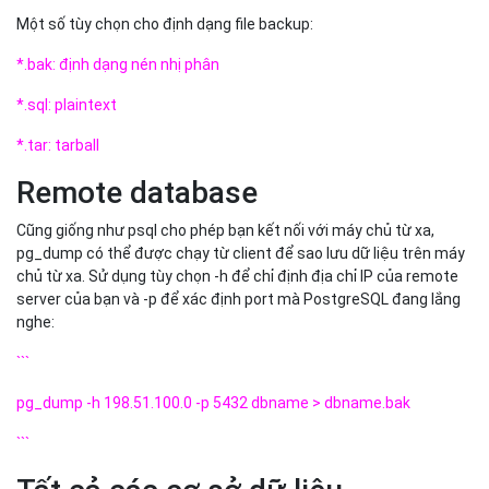
Một số tùy chọn cho định dạng file backup:
*.bak: định dạng nén nhị phân
*.sql: plaintext
*.tar: tarball
Remote database
Cũng giống như psql cho phép bạn kết nối với máy chủ từ xa,
pg_dump có thể được chạy từ client để sao lưu dữ liệu trên máy
chủ từ xa. Sử dụng tùy chọn -h để chỉ định địa chỉ IP của remote
server của bạn và -p để xác định port mà PostgreSQL đang lắng
nghe:
```
pg_dump -h 198.51.100.0 -p 5432 dbname > dbname.bak
```