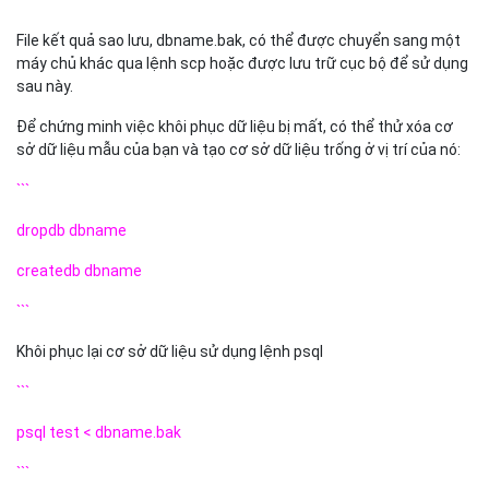
```
File kết quả sao lưu, dbname.bak, có thể được chuyển sang một
máy chủ khác qua lệnh scp hoặc được lưu trữ cục bộ để sử dụng
sau này.
Để chứng minh việc khôi phục dữ liệu bị mất, có thể thử xóa cơ
sở dữ liệu mẫu của bạn và tạo cơ sở dữ liệu trống ở vị trí của nó:
```
dropdb dbname
createdb dbname
```
Khôi phục lại cơ sở dữ liệu sử dụng lệnh psql
```
psql test < dbname.bak
```