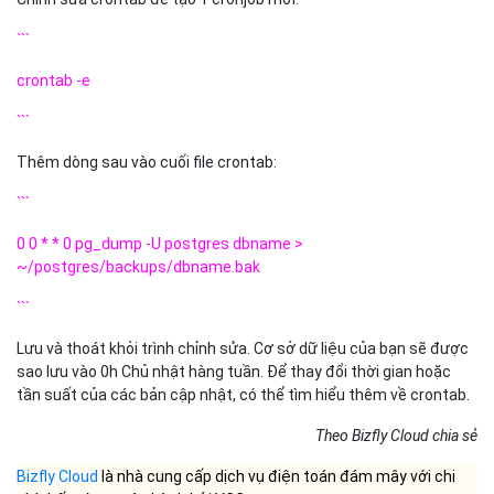
```
crontab -e
```
Thêm dòng sau vào cuối file crontab:
```
0 0 * * 0 pg_dump -U postgres dbname >
~/postgres/backups/dbname.bak
```
Lưu và thoát khỏi trình chỉnh sửa. Cơ sở dữ liệu của bạn sẽ được
sao lưu vào 0h Chủ nhật hàng tuần. Để thay đổi thời gian hoặc
tần suất của các bản cập nhật, có thể tìm hiểu thêm về crontab.
Theo Bizfly Cloud chia sẻ
Bizfly Cloud
là nhà cung cấp dịch vụ điện toán đám mây với chi