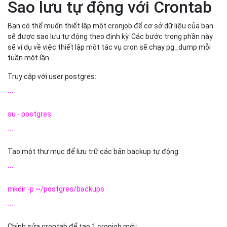
Sao lưu tự động với Crontab
Bạn có thể muốn thiết lập một cronjob để cơ sở dữ liệu của bạn
sẽ được sao lưu tự động theo định kỳ. Các bước trong phần này
sẽ ví dụ về việc thiết lập một tác vụ cron sẽ chạy pg_dump mỗi
tuần một lần.
Truy cập với user postgres:
```
su - postgres
```
Tạo một thư mục để lưu trữ các bản backup tự động:
```
mkdir -p ~/postgres/backups
```
Chỉnh sửa crontab để tạo 1 cronjob mới: