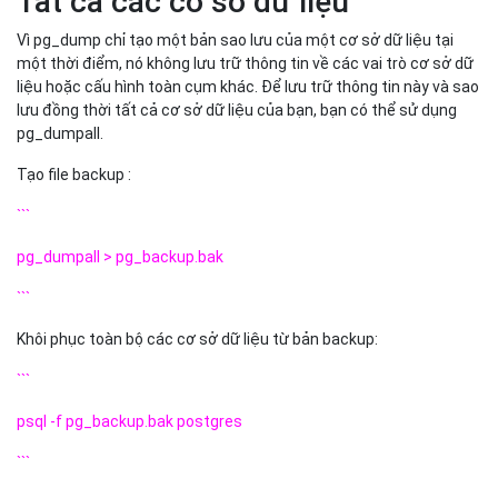
Tất cả các cơ sở dữ liệu
Vì pg_dump chỉ tạo một bản sao lưu của một cơ sở dữ liệu tại
một thời điểm, nó không lưu trữ thông tin về các vai trò cơ sở dữ
liệu hoặc cấu hình toàn cụm khác. Để lưu trữ thông tin này và sao
lưu đồng thời tất cả cơ sở dữ liệu của bạn, bạn có thể sử dụng
pg_dumpall.
Tạo file backup :
```
pg_dumpall > pg_backup.bak
```
Khôi phục toàn bộ các cơ sở dữ liệu từ bản backup:
```
psql -f pg_backup.bak postgres
```