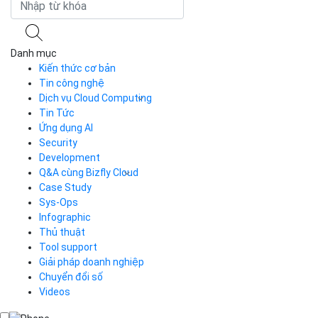
Danh mục
Kiến thức cơ bản
Tin công nghệ
Dịch vụ Cloud Computing
Tin Tức
Cloud Server
CDN
Ứng dụng AI
Load Balancer
Security
Auto Scaling
Development
Container Registry
Q&A cùng Bizfly Cloud
Kubernetes
Case Study
Q&A về Bizfly Cloud Server
Cloud Database
Q&A về Bizfly Business Email
Thao tác kết nối tới server
Sys-Ops
Call Center
Videos
Videos
Infographic
Business Email
Thủ thuật
Simple Storage
Tool support
VOD
Giải pháp doanh nghiệp
VPN
Chuyển đổi số
Traffic Manager
Videos
Cloud VPS
Kafka