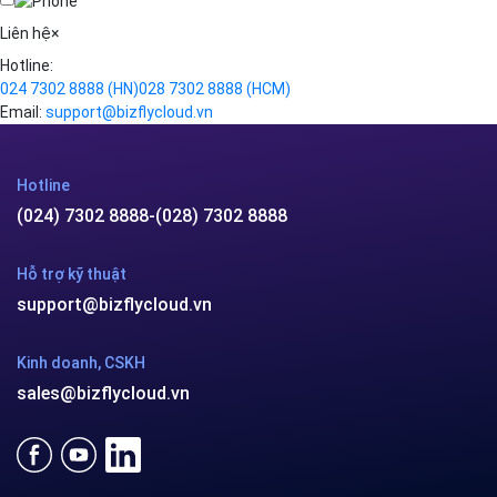
Videos
Liên hệ
×
Hotline:
024 7302 8888
(HN)
028 7302 8888
(HCM)
Email:
support@bizflycloud.vn
Hotline
(024) 7302 8888
-
(028) 7302 8888
Hỗ trợ kỹ thuật
support@bizflycloud.vn
Kinh doanh, CSKH
sales@bizflycloud.vn