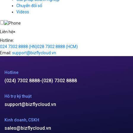
VPN
Chuyển đổi số
Traffic Manager
Videos
Cloud VPS
Kafka
Videos
Liên hệ
×
Hotline:
024 7302 8888
(HN)
028 7302 8888
(HCM)
Email:
support@bizflycloud.vn
Hotline
(024) 7302 8888
-
(028) 7302 8888
Hỗ trợ kỹ thuật
support@bizflycloud.vn
Kinh doanh, CSKH
sales@bizflycloud.vn