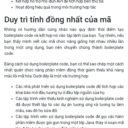
Kết hợp hỗ trợ mô-đun API để tích hợp bên thứ ba
Hoạt động hiệu quả trong môi trường hợp tác
Duy trì tính đồng nhất của mã
Không có hướng dẫn cứng nhắc nào quy định thời điểm tạo
boilerplate code và kết hợp nó vào tập lệnh của bạn. Tuy nhiên, nếu
bạn thấy mình viết các mã chức năng giống hệt nhau nhiều lần
trong một ứng dụng, bạn nên chuyển chúng thành boilerplate
code.
Bằng cách sử dụng boilerplate code, bạn có thể sao chép một cách
nhất quán chức năng phần mềm đồng thời giảm thiểu khả năng
mắc lỗi mã hóa. Dưới đây là một vài trường hợp:
Các nhà phát triển sử dụng boilerplate code để tích hợp các
khai báo mở đầu tương tự ở đầu tệp nguồn của họ
Các lập trình viên thiếu kinh nghiệm sử dụng boilerplate code
đã được thiết lập từ các dự án tương ứng và tương tự làm
mẫu, sau đó họ sửa đổi
Các lập trình viên sử dụng boilerplate code để gọi các hàm
phần mềm được gói gọn trong một lớp Java thay vì soạn mã