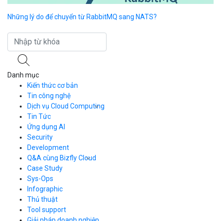
Những lý do để chuyển từ RabbitMQ sang NATS?
Li
sa
Danh mục
Kiến thức cơ bản
Tin công nghệ
Dịch vụ Cloud Computing
Tin Tức
Cloud Server
CDN
Ứng dụng AI
Load Balancer
Security
Auto Scaling
Development
Container Registry
Q&A cùng Bizfly Cloud
Kubernetes
Case Study
Q&A về Bizfly Cloud Server
Cloud Database
Q&A về Bizfly Business Email
Thao tác kết nối tới server
Sys-Ops
Call Center
Videos
Videos
Infographic
Business Email
Thủ thuật
Simple Storage
Tool support
VOD
Giải pháp doanh nghiệp