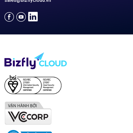
sales@bizflycloud.vn