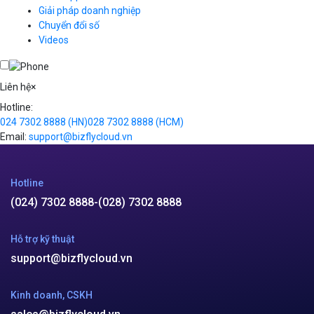
VOD
Giải pháp doanh nghiệp
VPN
Chuyển đổi số
Traffic Manager
Videos
Cloud VPS
Kafka
Videos
Liên hệ
×
Hotline:
024 7302 8888
(HN)
028 7302 8888
(HCM)
Email:
support@bizflycloud.vn
Hotline
(024) 7302 8888
-
(028) 7302 8888
Hỗ trợ kỹ thuật
support@bizflycloud.vn
Kinh doanh, CSKH