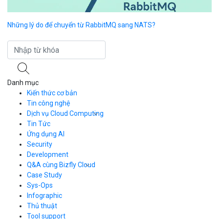
Những lý do để chuyển từ RabbitMQ sang NATS?
Li
sa
Danh mục
Kiến thức cơ bản
Tin công nghệ
Dịch vụ Cloud Computing
Tin Tức
Cloud Server
CDN
Ứng dụng AI
Load Balancer
Security
Auto Scaling
Development
Container Registry
Q&A cùng Bizfly Cloud
Kubernetes
Case Study
Q&A về Bizfly Cloud Server
Cloud Database
Q&A về Bizfly Business Email
Thao tác kết nối tới server
Sys-Ops
Call Center
Videos
Videos
Infographic
Business Email
Thủ thuật
Simple Storage
Tool support