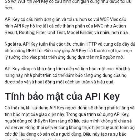
So với WCF thì API Key có cấu hình đơn giản cũng như được tối ưu
hơn.
API Key có cấu hình đơn giản và tối ưu hơn so với WCF. Việc cấu
hình API Key hỗ trợ tất cả các thành phần của MVC như Action
Result, Routing, Filter, Unit Test, Model Binder, và nhiều hơn nữa.
Ngoài ra, API Key tuân thủ các tiêu chuẩn HTTP và cung cấp đầy đủ
chức năng RESTful. Điều này giúp API Key trở thành một lựa chọn
lý tưởng cho việc phát triển ứng dụng dựa trên mã nguồn mở.
API Key cũng có khả năng trình diễn và tính bảo mật cao. Với khả
năng này, nhà phát triển có thể đảm bảo rằng ứng dụng của họ
được bảo vệ và hoạt động một cách an toàn và hiệu quả.
Tính bảo mật của API Key
Có thể nói, khi sử dụng API Key người dùng sẽ không phải lo lắng về
tính bảo mật của giao diện này. Trong quá trình sử dụng API Key,
người dùng có thể yên tâm rằng dữ liệu của mình không bị chia sẻ
với server. Đồng thời server cũng không thực hiện truy xuất toàn bộ
các dữ liệu đang có sẵn của người dùng. Điều này tạo ra sự bảo