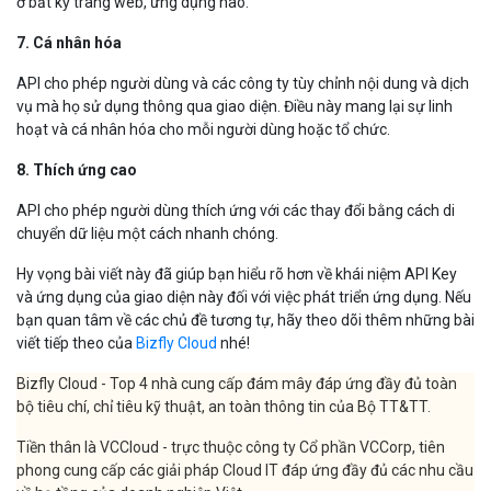
ở bất kỳ trang web, ứng dụng nào.
7. Cá nhân hóa
API cho phép người dùng và các công ty tùy chỉnh nội dung và dịch
vụ mà họ sử dụng thông qua giao diện. Điều này mang lại sự linh
hoạt và cá nhân hóa cho mỗi người dùng hoặc tổ chức.
8. Thích ứng cao
API cho phép người dùng thích ứng với các thay đổi bằng cách di
chuyển dữ liệu một cách nhanh chóng.
Hy vọng bài viết này đã giúp bạn hiểu rõ hơn về khái niệm API Key
và ứng dụng của giao diện này đối với việc phát triển ứng dụng. Nếu
bạn quan tâm về các chủ đề tương tự, hãy theo dõi thêm những bài
viết tiếp theo của
Bizfly Cloud
nhé!
Bizfly Cloud - Top 4 nhà cung cấp đám mây đáp ứng đầy đủ toàn
bộ tiêu chí, chỉ tiêu kỹ thuật, an toàn thông tin của Bộ TT&TT.
Tiền thân là VCCloud - trực thuộc công ty Cổ phần VCCorp, tiên
phong cung cấp các giải pháp Cloud IT đáp ứng đầy đủ các nhu cầu