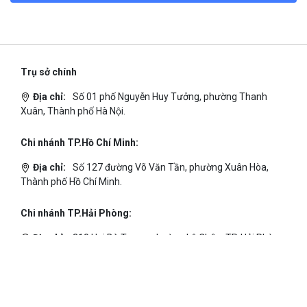
Trụ sở chính
Địa chỉ:
Số 01 phố Nguyễn Huy Tưởng, phường Thanh
Xuân, Thành phố Hà Nội.
Chi nhánh TP.Hồ Chí Minh:
Địa chỉ:
Số 127 đường Võ Văn Tần, phường Xuân Hòa,
Thành phố Hồ Chí Minh.
Chi nhánh TP.Hải Phòng:
Địa chỉ:
310 Hai Bà Trưng, phường Lê Chân, TP. Hải Phòng.
© 2014 Bizfly Cloud. All Rights Reserved
Điều khoản sử dụng
|
Cam kết chất lượng dịch vụ - SLA