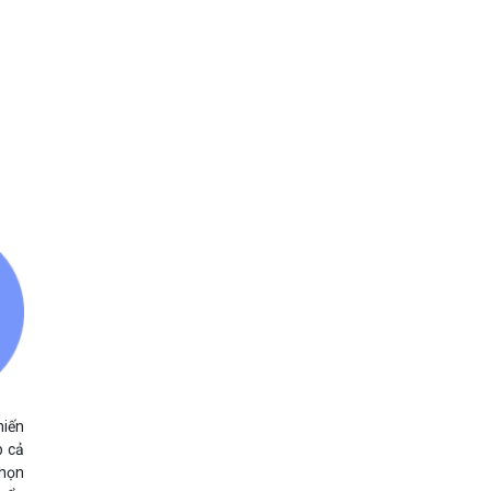
hiến
p cả
chọn