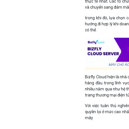
thực tế nhất. Các tổ ch
và chuyển sang đám mây 
trong khi đó, lựa chọn 
hướng đi hợp lý khi doa
có thể.
Bizfly Cloud hiện là nhà
hàng đầu trong lĩnh vực
nhiều năm qua như hệ thố
trang thương mại điện t
Với việc tuân thủ nghi
quyền lọi ở mức cao nhấ
mây.