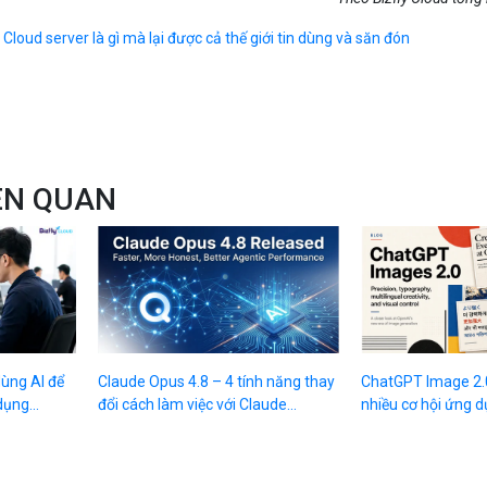
:
Cloud server là gì mà lại được cả thế giới tin dùng và săn đón
IÊN QUAN
dùng AI để
Claude Opus 4.8 – 4 tính năng thay
ChatGPT Image 2.
ụng...
đổi cách làm việc với Claude...
nhiều cơ hội ứng d