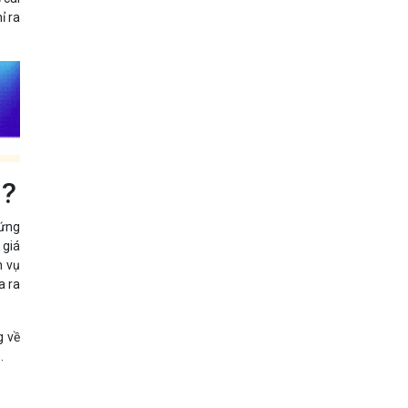
ỉ ra
h?
Đứng
 giá
h vụ
a ra
g về
.