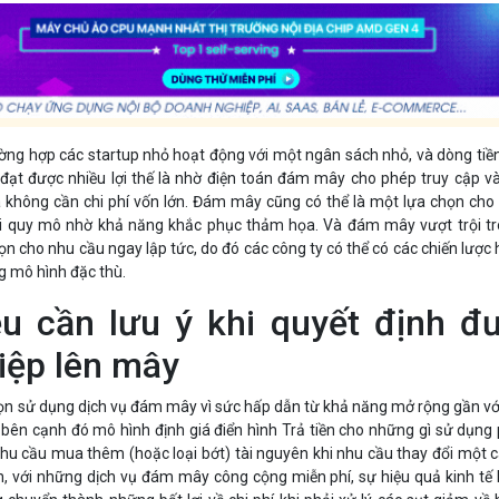
rường hợp các startup nhỏ hoạt động với một ngân sách nhỏ, và dòng tiề
 đạt được nhiều lợi thế là nhờ điện toán đám mây cho phép truy cập v
 không cần chi phí vốn lớn. Đám mây cũng có thể là một lựa chọn cho
i quy mô nhờ khả năng khắc phục thảm họa. Và đám mây vượt trội t
ọn cho nhu cầu ngay lập tức, do đó các công ty có thể có các chiến lược 
g mô hình đặc thù.
u cần lưu ý khi quyết định đ
iệp lên mây
n sử dụng dịch vụ đám mây vì sức hấp dẫn từ khả năng mở rộng gần vớ
bên cạnh đó mô hình định giá điển hình Trả tiền cho những gì sử dụng
nhu cầu mua thêm (hoặc loại bớt) tài nguyên khi nhu cầu thay đổi một 
, với những dịch vụ đám mây công cộng miễn phí, sự hiệu quả kinh tế