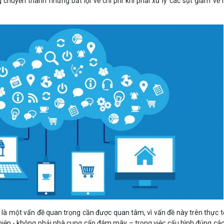
chuyển thành những bất lợi về chi phí khi phải xử lý các sụt giảm về 
 một vấn đề quan trọng cần được quan tâm, vì vấn đề này trên thực tế
iệp - không phải nhà cung cấp đám mây – trong việc cấu hình đúng các