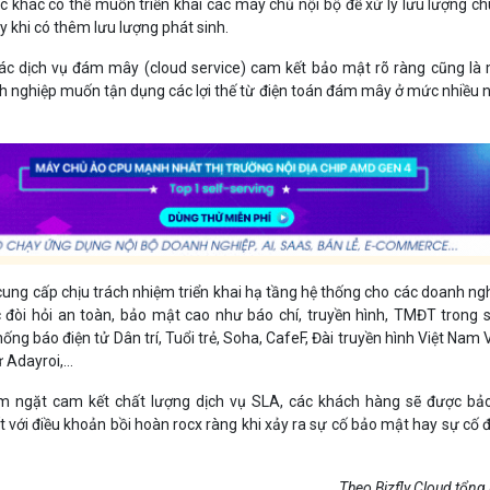
ức khác có thể muốn triển khai các máy chủ nội bộ để xử lý lưu lượng c
khi có thêm lưu lượng phát sinh.
các dịch vụ đám mây (cloud service) cam kết bảo mật rõ ràng cũng là
nh nghiệp muốn tận dụng các lợi thế từ điện toán đám mây ở mức nhiều 
 cung cấp chịu trách nhiệm triển khai hạ tầng hệ thống cho các doanh ng
 đòi hỏi an toàn, bảo mật cao như báo chí, truyền hình, TMĐT trong 
ng báo điện tử Dân trí, Tuổi trẻ, Soha, CafeF, Đài truyền hình Việt Nam 
ử Adayroi,…
êm ngặt cam kết chất lượng dịch vụ SLA, các khách hàng sẽ được bả
t với điều khoản bồi hoàn rocx ràng khi xảy ra sự cố bảo mật hay sự cố
Theo Bizfly Cloud tổng