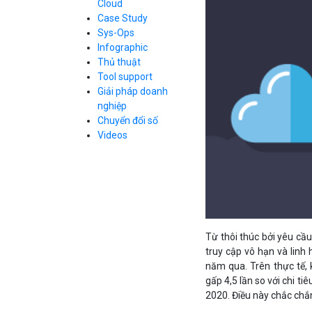
Cloud
Cloud Database
Case Study
Q&A về Bizfly
Bảng giá
Call Center
Cloud Server
Sys-Ops
Business Email
Q&A về Bizfly
Thao tác kết nối
Infographic
Simple Storage
tới server
Business Email
Thủ thuật
VOD
Videos
Videos
Tool support
Bảng giá
VPN
Giải pháp doanh
Traffic Manager
nghiệp
Cloud VPS
Chuyển đổi số
Kafka
Bảng giá
Videos
Videos
Bảng giá
Từ thôi thúc bởi yêu cầ
Bảng giá
truy cập vô hạn và linh
năm qua. Trên thực tế, 
gấp 4,5 lần so với chi t
2020. Điều này chắc chắ