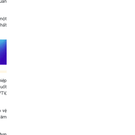
huẩn
 một
nhất
hiệp
suốt
VTV,
o vệ
 đám
 hợp