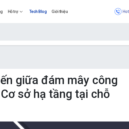
Hot
ng
Hỗ trợ
Tech Blog
Giới thiệu
Bảng giá
Bảng giá
iến giữa đám mây công
Cơ sở hạ tầng tại chỗ
Apps
Bảng giá