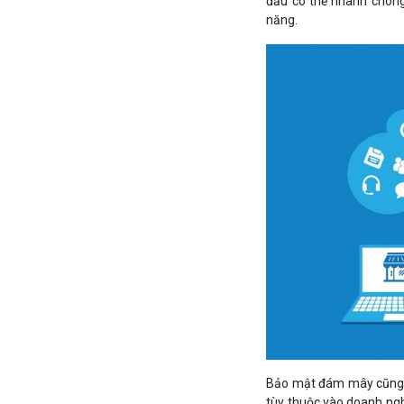
đầu có thể nhanh chóng 
năng.
Bảo mật đám mây cũng là
tùy thuộc vào doanh ngh