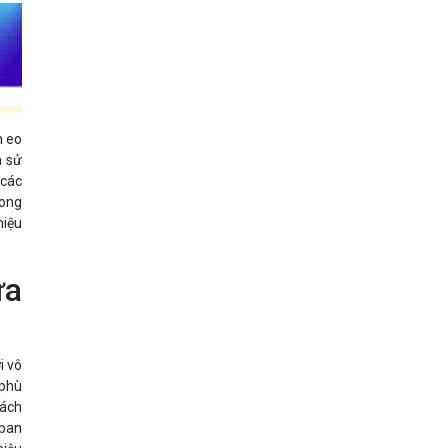
n eo
à sử
 các
rong
hiệu
ưa
i vô
 phù
cách
 ban