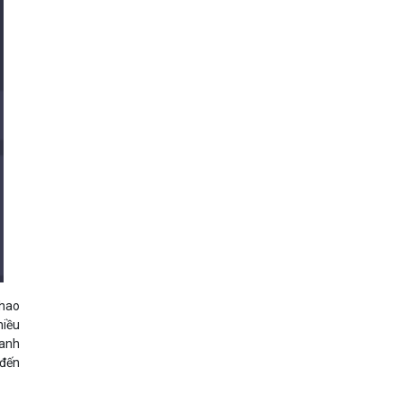
khao
hiều
hanh
 đến