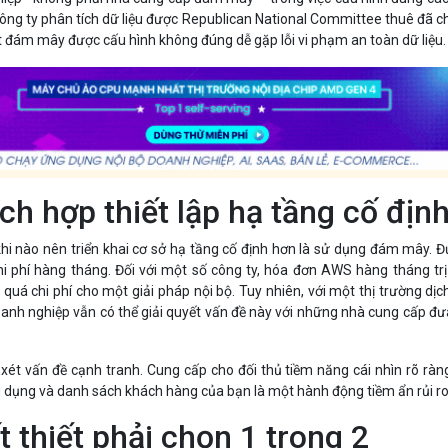
ông ty phân tích dữ liệu được Republican National Committee thuê đã ch
t đám mây được cấu hình không đúng dễ gặp lỗi vi phạm an toàn dữ liệu.
ích hợp thiết lập hạ tầng cố địn
khi nào nên triển khai cơ sở hạ tầng cố định hơn là sử dụng đám mây. 
i phí hàng tháng. Đối với một số công ty, hóa đơn AWS hàng tháng trị
 quá chi phí cho một giải pháp nội bộ. Tuy nhiên, với một thị trường dịc
anh nghiệp vẫn có thể giải quyết vấn đề này với những nhà cung cấp đư
xét vấn đề cạnh tranh. Cung cấp cho đối thủ tiềm năng cái nhìn rõ ràn
 dụng và danh sách khách hàng của bạn là một hành động tiềm ẩn rủi ro
 thiết phải chọn 1 trong 2