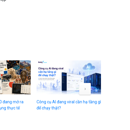
›
0 đang mở ra
Công cụ AI đang viral cần hạ tầng gì
WWDC: Thời k
ụng thực tế
để chạy thật?
của Apple đ