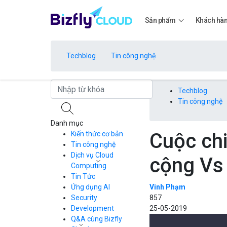
Sản phẩm
Khách hà
Techblog
Tin công nghệ
Bảng giá
Techblog
Tin công nghệ
Danh mục
Bảng giá
Cuộc ch
Kiến thức cơ bản
Tin công nghệ
Dịch vụ Cloud
cộng Vs 
Bảng giá
Computing
Tin Tức
Cloud Server
CDN
Ứng dụng AI
Vinh Phạm
Load Balancer
Security
857
Bảng giá
Auto Scaling
Development
25-05-2019
Container Registry
Q&A cùng Bizfly
Kubernetes