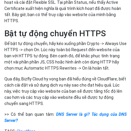
hoạt và cài đặt Flexible SSL. Tại phần Status, nếu thấy Active
Certificate xuất hiện nghĩa là quá trình kích hoạt đã được hoàn
tất. Bây giờ, bạn có thể truy cập vào website của mình bằng
HTTPS.
Bật tự động chuyển HTTPS
Để bật tự động chuyển, hãy kéo xuống phần Crypto -> Always Use
HTTPS -> chọn On. Lúc này toàn bộ Request đến website của
bạn với HTTPS tự động. Bên cạnh đó, để khắc phục tình trạng
một vài phần phần JS, CSS hoặc hình ảnh còn dùng HTTP hãy
chọn mục Automatic HTTPS Rewrites -> On là hoàn tất.
Qua đây, Bizfly Cloud hy vọng bạn đã hiểu đúng về CloudFlare, biết
cách cài đặt và sử dụng dịch vụ này sao cho đạt hiệu quả. Lúc
này, việc truy cập vào website của bạn sẽ được tăng tốc độ lên
cao hơn và các truy cập vào website đều sẽ được tự động
chuyển sang HTTPS.
>> Có thể bạn quan tâm:
DNS Server là gì? Tác dụng của DNS
Server?