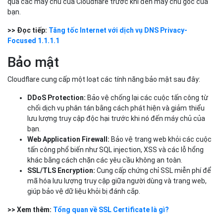
qua các máy chủ của Cloudflare trước khi đến máy chủ gốc của
bạn.
>> Đọc tiếp:
Tăng tốc Internet với dịch vụ DNS Privacy-
Focused 1.1.1.1
Bảo mật
Cloudflare cung cấp một loạt các tính năng bảo mật sau đây:
DDoS Protection:
Bảo vệ chống lại các cuộc tấn công từ
chối dịch vụ phân tán bằng cách phát hiện và giảm thiểu
lưu lượng truy cập độc hại trước khi nó đến máy chủ của
bạn.
Web Application Firewall:
Bảo vệ trang web khỏi các cuộc
tấn công phổ biến như SQL injection, XSS và các lỗ hổng
khác bằng cách chặn các yêu cầu không an toàn.
SSL/TLS Encryption:
Cung cấp chứng chỉ SSL miễn phí để
mã hóa lưu lượng truy cập giữa người dùng và trang web,
giúp bảo vệ dữ liệu khỏi bị đánh cắp.
>> Xem thêm:
Tổng quan về SSL Certificate là gì?