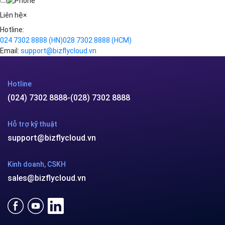
Videos
Liên hệ
×
Hotline:
024 7302 8888
(HN)
028 7302 8888
(HCM)
Email:
support@bizflycloud.vn
Hotline
(024) 7302 8888
-
(028) 7302 8888
Hỗ trợ kỹ thuật
support@bizflycloud.vn
Kinh doanh, CSKH
sales@bizflycloud.vn