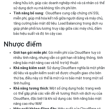
năng hữu ích, giúp các doanh nghiệp nhỏ và cá nhân có thể
sử dụng dịch vụ mà không tốn chi phí lớn.
Tính năng bổ sung:
Cloudflare cung cấp chứng chỉ SSL
miễn phí, giúp mã hóa kết nối giữa người dùng và máy chủ,
tăng cường bảo mật dữ liệu. Load Balancing trong dịch vụ
giúp phân phối lưu lượng truy cập giữa các máy chủ, đảm
bảo hiệu suất và độ tin cậy cao.
Nhược điểm
Giới hạn gói miễn phí:
Gói miễn phí của Cloudflare tuy có
nhiều tính năng, nhưng vẫn có giới hạn về băng thông, tính
năng bảo mật nâng cao và hỗ trợ kỹ thuật.
Khả năng kiểm soát:
Sử dụng Cloudflare nghĩa là một phần
dữ liệu và quyền kiểm soát sẽ được chuyển giao cho bên
thứ ba, điều này có thể là một rủi ro bảo mật trong một số
tình huống.
Khả năng tương thích:
Một số ứng dụng hoặc trang web
có thể gặp phải các vấn đề về tương thích với dịch vụ của
Cloudflare, đặc biệt là khi sử dụng các tính năng bảo mật
nâng cao như WAF.
Hiệu suất không đồng đều:
Hiệu suất của Cloudflare có