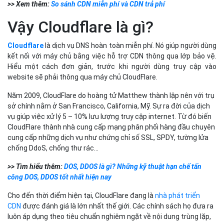
>> Xem thêm:
So sánh CDN miễn phí và CDN trả phí
Vậy Cloudflare là gì?
Cloudflare
là dịch vụ DNS hoàn toàn miễn phí. Nó giúp người dùng
kết nối với máy chủ bằng việc hỗ trợ CDN thông qua lớp bảo vệ.
Hiểu một cách đơn giản, trước khi người dùng truy cập vào
website sẽ phải thông qua máy chủ CloudFlare.
Năm 2009, CloudFlare do hoàng tử Matthew thành lập nên với trụ
sở chính nằm ở San Francisco, California, Mỹ. Sự ra đời của dịch
vụ giúp việc xử lý 5 – 10% lưu lượng truy cập internet. Từ đó biến
CloudFlare thành nhà cung cấp mạng phân phối hàng đầu chuyên
cung cấp những dịch vụ như chứng chỉ số SSL, SPDY, tường lửa
chống DdoS, chống thư rác…
>> Tìm hiểu thêm:
DOS, DDOS là gì? Những kỹ thuật hạn chế tấn
công DOS, DDOS tốt nhất hiện nay
Cho đến thời điểm hiện tại, CloudFlare đang là
nhà phát triển
CDN
được đánh giá là lớn nhất thế giới. Các chính sách họ đưa ra
luôn áp dụng theo tiêu chuẩn nghiêm ngặt về nội dung trùng lặp,