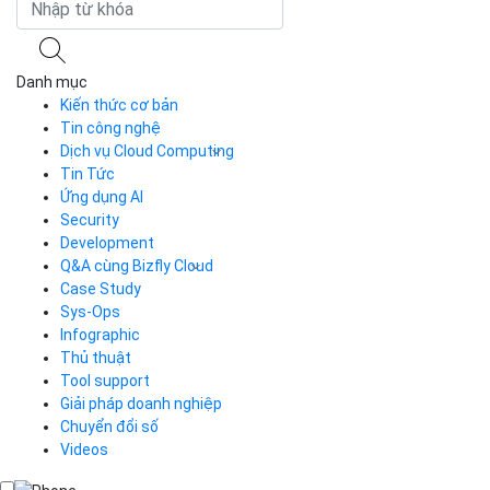
Danh mục
Kiến thức cơ bản
Tin công nghệ
Dịch vụ Cloud Computing
Tin Tức
Cloud Server
CDN
Ứng dụng AI
Load Balancer
Security
Auto Scaling
Development
Container Registry
Q&A cùng Bizfly Cloud
Kubernetes
Case Study
Q&A về Bizfly Cloud Server
Cloud Database
Q&A về Bizfly Business Email
Thao tác kết nối tới server
Sys-Ops
Call Center
Videos
Videos
Infographic
Business Email
Thủ thuật
Simple Storage
Tool support
VOD
Giải pháp doanh nghiệp
VPN
Chuyển đổi số
Traffic Manager
Videos
Cloud VPS
Kafka