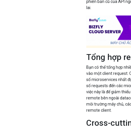
phiên bản cũ của API ng
lai.
Tổng hợp r
Bạn có thể tổng hợp nhi
vào một client request. 
số microservices nhất đị
số requests đến các micr
việc này là để giảm thiểu
remote bên ngoài datace
môi trường máy chủ, cách
remote client.
Cross-cutti