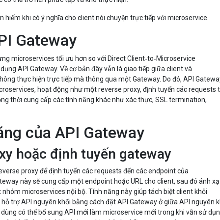
 hiếm khi có ý nghĩa cho client nói chuyện trực tiếp với microservice.
PI Gateway
g microservices tối ưu hơn so với Direct Client‑to‑Microservice
ụng API Gateway. Về cơ bản đây vẫn là giao tiếp giữa client và
hông thực hiện trực tiếp mà thông qua một Gateway. Do đó, API Gatewa
croservices, hoạt động như một reverse proxy, định tuyến các requests 
Đồng thời cung cấp các tính năng khác như xác thực, SSL termination,
năng của API Gateway
xy hoặc định tuyến gateway
everse proxy để định tuyến các requests đến các endpoint của
ateway này sẽ cung cấp một endpoint hoặc URL cho client, sau đó ánh xạ
 nhóm microservices nội bộ. Tính năng này giúp tách biệt client khỏi
i hỗ trợ API nguyên khối bằng cách đặt API Gateway ở giữa API nguyên k
i dùng có thể bổ sung API mới làm microservice mới trong khi vẫn sử dụ