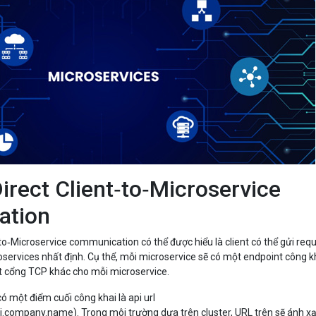
Direct Client‑to‑Microservice
ation
to‑Microservice communication có thể được hiểu là client có thể gửi req
roservices nhất định. Cụ thể, mỗi microservice sẽ có một endpoint công k
ột cổng TCP khác cho mỗi microservice.
có một điểm cuối công khai là api url
i.company.name). Trong môi trường dựa trên cluster, URL trên sẽ ánh xạ