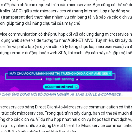
ụm để phân phối các request trên các microservice. Bạn cũng có thể sử 
troller (ADC) giữa các microservices và mạng Internet. Lớp này đóng vai
(transparent tier) thực hiện nhiệm vụ cân bằng tải và bảo vệ các dịch v
on, giúp tăng khả năng chịu tải của máy chủ.
ervice communication có thể phù hợp đối với các ứng dụng microservice 
ứng dụng web server-side tương tự như ASP.NET MVC. Tuy nhiên, khi xây 
e lớn và phức tạp (ví dụ khi cần xử lý hàng chục loại microservices) và 
ng dụng remote di động hoặc web SPA, thì cách tiếp cận này sẽ gặp một s
 microservices bằng Direct Client‑to‑Microservice communication có thể
u trúc các microservices. Trong quá trình xây dựng, bạn có thể sẽ muốn 
ng cho các dịch vụ. Ví dụ như hợp nhất hai dịch vụ hoặc tách một dịch v
h vụ. Tuy nhiên, nếu áp dụng Direct Client‑to‑Microservice communicati
úc có thể trở nên phức tạp và khó thực hiện.