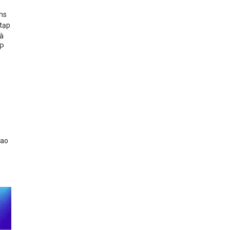
rns
 tạp
và
IP
iao