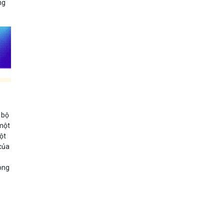
ng
 bộ
 một
ột
 của
ong