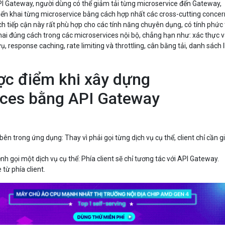
PI Gateway, người dùng có thể giảm tải từng microservice đến Gateway,
riển khai từng microservice bằng cách hợp nhất các cross-cutting conce
h tiếp cận này rất phù hợp cho các tính năng chuyên dụng, có tính phức
khai đúng cách trong các microservices nội bộ, chẳng hạn như: xác thực 
ụ, response caching, rate limiting và throttling, cân bằng tải, danh sách 
ợc điểm khi xây dựng
ices bằng API Gateway
bên trong ứng dụng: Thay vì phải gọi từng dịch vụ cụ thể, client chỉ cần g
nh gọi một dịch vụ cụ thể: Phía client sẽ chỉ tương tác với API Gateway.
từ phía client.