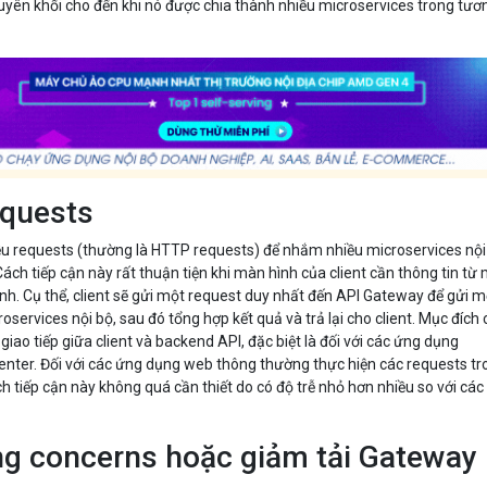
uyên khối cho đến khi nó được chia thành nhiều microservices trong tươ
equests
ều requests (thường là HTTP requests) để nhắm nhiều microservices nội
Cách tiếp cận này rất thuận tiện khi màn hình của client cần thông tin từ
nh. Cụ thể, client sẽ gửi một request duy nhất đến API Gateway để gửi m
oservices nội bộ, sau đó tổng hợp kết quả và trả lại cho client. Mục đích
 giao tiếp giữa client và backend API, đặc biệt là đối với các ứng dụng
nter. Đối với các ứng dụng web thông thường thực hiện các requests tr
 tiếp cận này không quá cần thiết do có độ trễ nhỏ hơn nhiều so với các
ng concerns hoặc giảm tải Gateway