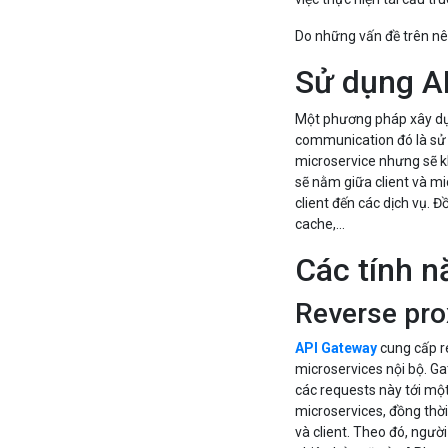
Do những vấn đề trên nên
Sử dụng A
Một phương pháp xây dựn
communication đó là sử d
microservice nhưng sẽ k
sẽ nằm giữa client và mi
client đến các dịch vụ. 
cache,...
Các tính 
Reverse pro
API Gateway
cung cấp r
microservices nội bộ. G
các requests này tới một
microservices, đồng thờ
và client. Theo đó, ngườ