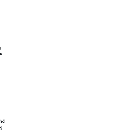
y
từ
hối
ng