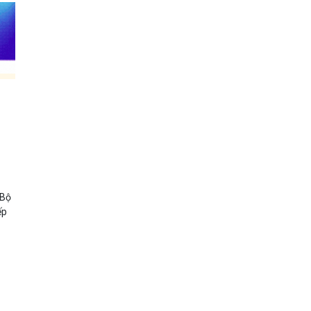
 Bộ
ếp