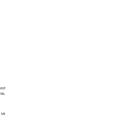
uest
hai,
 tới