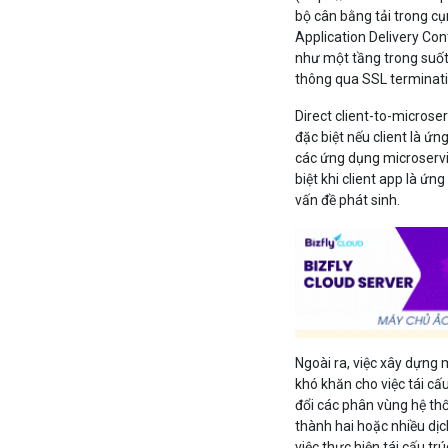
bộ cân bằng tải trong c
Application Delivery Con
như một tầng trong suốt 
thông qua SSL terminati
Direct client-to-micros
đặc biệt nếu client là 
các ứng dụng microservic
biệt khi client app là ứ
vấn đề phát sinh.
Ngoài ra, việc xây dựng
khó khăn cho việc tái cấ
đổi các phân vùng hệ thố
thành hai hoặc nhiều dịc
việc thực hiện tái cấu tr