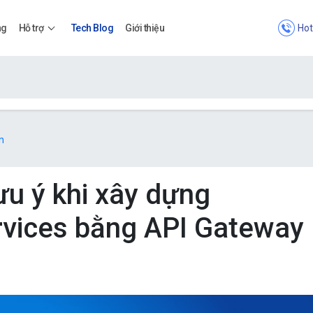
Hot
ng
Hỗ trợ
Tech Blog
Giới thiệu
Bảng giá
n
Bảng giá
u ý khi xây dựng
rvices bằng API Gateway
Apps
Bảng giá