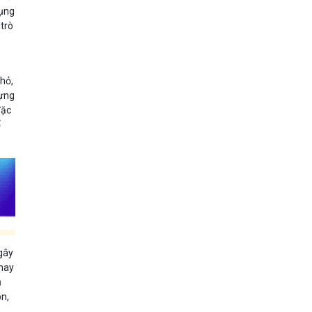
dụng
 trò
ụ
nhỏ,
dựng
đặc
ố
 gây
thay
ụ
on,