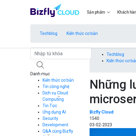
Sản phẩm
Khách hà
Techblog
Kiến thức cơ bản
Bảng giá
Techblog
Kiến thức cơ bả
Danh mục
Bảng giá
Những lư
Kiến thức cơ bản
Tin công nghệ
Dịch vụ Cloud
microse
Bảng giá
Computing
Tin Tức
Cloud Server
CDN
Ứng dụng AI
Bizfly Cloud
Load Balancer
Security
1540
Bảng giá
Auto Scaling
Development
03-02-2023
Container Registry
Q&A cùng Bizfly
Kubernetes