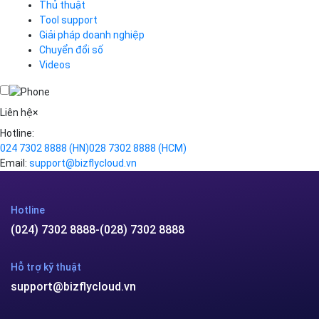
Thủ thuật
Simple Storage
Tool support
VOD
Giải pháp doanh nghiệp
VPN
Chuyển đổi số
Traffic Manager
Videos
Cloud VPS
Kafka
Videos
Liên hệ
×
Hotline:
024 7302 8888
(HN)
028 7302 8888
(HCM)
Email:
support@bizflycloud.vn
Hotline
(024) 7302 8888
-
(028) 7302 8888
Hỗ trợ kỹ thuật
support@bizflycloud.vn