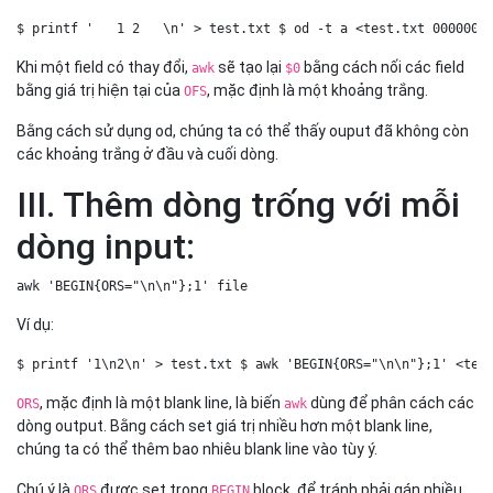
$ printf '   1 2   \n' > test.txt $ od -t a <test.txt 0000000
Khi một field có thay đổi,
sẽ tạo lại
bằng cách nối các field
awk
$0
bằng giá trị hiện tại của
, mặc định là một khoảng trắng.
OFS
Bằng cách sử dụng od, chúng ta có thể thấy ouput đã không còn
các khoảng trắng ở đầu và cuối dòng.
III. Thêm dòng trống với mỗi
dòng input:
awk 'BEGIN{ORS="\n\n"};1' file   
Ví dụ:
$ printf '1\n2\n' > test.txt $ awk 'BEGIN{ORS="\n\n"};1' <tes
, mặc định là một blank line, là biến
dùng để phân cách các
ORS
awk
dòng output. Bằng cách set giá trị nhiều hơn một blank line,
chúng ta có thể thêm bao nhiêu blank line vào tùy ý.
Chú ý là
được set trong
block, để tránh phải gán nhiều
ORS
BEGIN