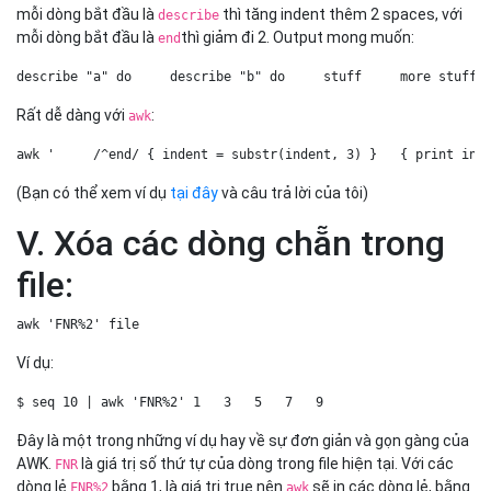
mỗi dòng bắt đầu là
thì tăng indent thêm 2 spaces, với
describe
mỗi dòng bắt đầu là
thì giảm đi 2. Output mong muốn:
end
describe "a" do     describe "b" do     stuff     more stuff 
Rất dễ dàng với
:
awk
awk '     /^end/ { indent = substr(indent, 3) }   { print ind
(Bạn có thể xem ví dụ
tại đây
và câu trả lời của tôi)
V. Xóa các dòng chẵn trong
file:
awk 'FNR%2' file   
Ví dụ:
$ seq 10 | awk 'FNR%2' 1   3   5   7   9   
Đây là một trong những ví dụ hay về sự đơn giản và gọn gàng của
AWK.
là giá trị số thứ tự của dòng trong file hiện tại. Với các
FNR
dòng lẻ
bằng 1, là giá trị true nên
sẽ in các dòng lẻ, bằng
FNR%2
awk