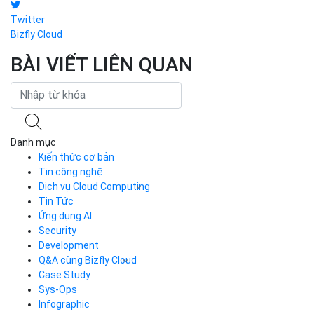
Twitter
Bizfly Cloud
BÀI VIẾT LIÊN QUAN
Danh mục
Kiến thức cơ bản
Tin công nghệ
Dịch vụ Cloud Computing
Tin Tức
Cloud Server
CDN
Ứng dụng AI
Load Balancer
Security
Auto Scaling
Development
Container Registry
Q&A cùng Bizfly Cloud
Kubernetes
Case Study
Q&A về Bizfly Cloud Server
Cloud Database
Q&A về Bizfly Business Email
Thao tác kết nối tới server
Sys-Ops
Call Center
Videos
Videos
Infographic
Business Email