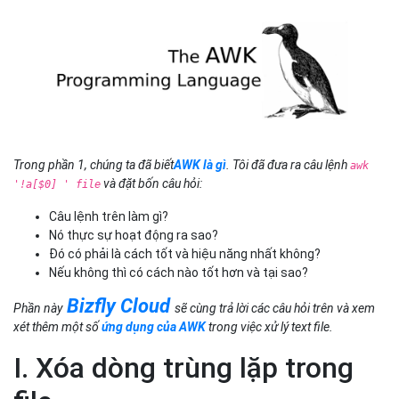
Trong
phần 1
, chúng ta đã biết
AWK là gì
. Tôi đã đưa ra câu lệnh
awk
và đặt bốn câu hỏi:
'!a[$0] ' file
Câu lệnh trên làm gì?
Nó thực sự hoạt động ra sao?
Đó có phải là cách tốt và hiệu năng nhất không?
Nếu không thì có cách nào tốt hơn và tại sao?
Bizfly Cloud
Phần này
sẽ cùng trả lời các câu hỏi trên và xem
xét thêm một số
ứng dụng của AWK
trong việc xử lý text file.
I. Xóa dòng trùng lặp trong