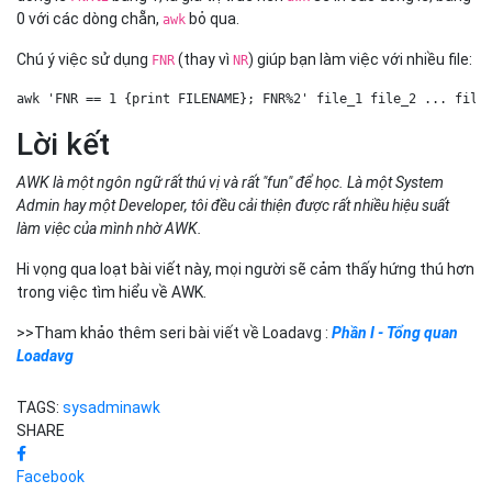
0 với các dòng chẵn,
bỏ qua.
awk
Chú ý việc sử dụng
(thay vì
) giúp bạn làm việc với nhiều file:
FNR
NR
awk 'FNR == 1 {print FILENAME}; FNR%2' file_1 file_2 ... file
Lời kết
AWK là một ngôn ngữ rất thú vị và rất "fun" để học. Là một System
Admin hay một Developer, tôi đều cải thiện được rất nhiều hiệu suất
làm việc của mình nhờ AWK.
Hi vọng qua loạt bài viết này, mọi người sẽ cảm thấy hứng thú hơn
trong việc tìm hiểu về AWK.
>>Tham khảo thêm seri bài viết về Loadavg :
Phần I - Tổng quan
Loadavg
TAGS:
sysadmin
awk
SHARE
Facebook