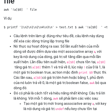
file
awk '!a[$0]  ' file   
Ví dụ:
$ printf '1\n2\n1\n2\n4\n3\n' > test.txt $ awk '!a[$0]  ' <te
Câu lệnh trên làm gì: đúng như tiêu đề, câu lệnh này dùng
để xóa các dòng trùng lặp trong file
Nó thực sự hoạt động ra sao: Số lần xuất hiện của mỗi
dòng sẽ được đếm dựa vào một associative array
, với
a
key là nội dung của dòng, giá trị sẽ tăng dần qua mỗi lần
xuất hiện. Lần đầu tiên xuất hiện,
chưa tồn tại,
a[$0]
a[$0]
tăng giá trị
thêm 1 và trả về 0, lúc này
của 0 là 1, là
a[$0]
!
một giá trị boolean true, action mặc định
thực thi.
print $0
Các lần sau,
có giá trị lớn hơn hoặc bằng 1, phủ định
a[$0]
của nó luôn trả về 0, là một giá trị boolean false,
bỏ qua
awk
dòng đó.
Đó có phải là cách tốt và hiệu năng nhất không: Câu trả lời
là không. Với mỗi 1 dòng,
sẽ phải làm các việc sau:
awk
Tạo một giá trị mới trong associative array
, với key
a
là nội dung và giá trị
nếu key chưa tồn tại
undef