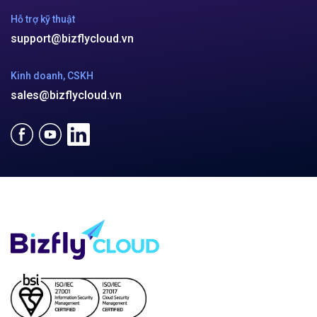
Hỗ trợ kỹ thuật
support@bizflycloud.vn
Kinh doanh, CSKH
sales@bizflycloud.vn