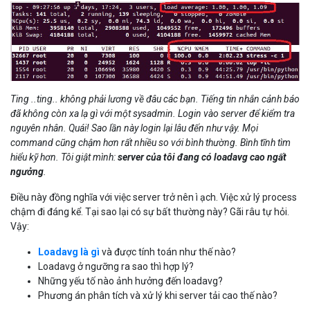
Ting ..ting.. không phải lương về đâu các bạn. Tiếng tin nhắn cảnh báo
đã không còn xa lạ gì với một sysadmin. Login vào server để kiểm tra
nguyên nhân. Quái! Sao lần này login lại lâu đến như vậy. Mọi
command cũng chậm hơn rất nhiều so với bình thường. Bình tĩnh tìm
hiểu kỹ hơn. Tôi giật mình:
server của tôi đang có loadavg cao ngất
ngưởng
.
Điều này đồng nghĩa với việc server trở nên ì ạch. Việc xử lý process
chậm đi đáng kể. Tại sao lại có sự bất thường này? Gãi râu tự hỏi.
Vậy:
Loadavg là gì
và được tính toán như thế nào?
Loadavg ở ngưỡng ra sao thì hợp lý?
Những yếu tố nào ảnh hưởng đến loadavg?
Phương án phân tích và xử lý khi server tải cao thế nào?