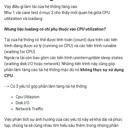
Vậy điều gì làm tải của hệ thống tăng cao.
Như 1 vài case test ở mục 2 cho thấy mối quan hệ giữa CPU
utilization và loadavg
Nhưng liệu loadavg có chỉ phụ thuộc vào CPU utilization?
Tải của hệ thống có thể được tính toán (count) dựa trên các tiến
trình đang được xử lý (running on CPU) và các tiến trình runable
(waiting for CPU)
Ngoài ra tải còn bao gồm các tiến trình uninterruptible sleep states
(waiting disk I/O hoặc network). Những tiến trình này cũng góp
phần làm tăng cao tải hệ thống mặc dù nó
không thực sự sử dụng
CPU
.
--> Có 3 yếu tố góp phần làm tăng tải hệ thống:
Cpu Utilazion
Disk I/O
Network Traffic
Việc phân tích sự ảnh hưởng của các yếu tố này sẽ khá dài và phức
tạp, chúng ta sẽ cùng nhau tìm hiểu sâu thêm trong những phần