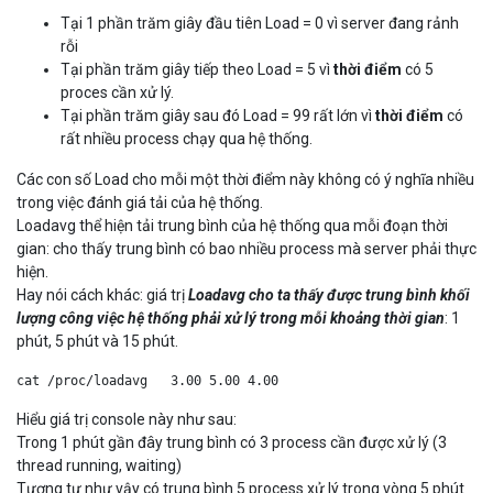
Tại 1 phần trăm giây đầu tiên Load = 0 vì server đang rảnh
rỗi
Tại phần trăm giây tiếp theo Load = 5 vì
thời điểm
có 5
proces cần xử lý.
Tại phần trăm giây sau đó Load = 99 rất lớn vì
thời điểm
có
rất nhiều process chạy qua hệ thống.
Các con số Load cho mỗi một thời điểm này không có ý nghĩa nhiều
trong việc đánh giá tải của hệ thống.
Loadavg thể hiện tải trung bình của hệ thống qua mỗi đoạn thời
gian: cho thấy trung bình có bao nhiều process mà server phải thực
hiện.
Hay nói cách khác: giá trị
Loadavg cho ta thấy được trung bình khối
lượng công việc hệ thống phải xử lý trong mỗi khoảng thời gian
: 1
phút, 5 phút và 15 phút.
cat /proc/loadavg   3.00 5.00 4.00   
Hiểu giá trị console này như sau:
Trong 1 phút gần đây trung bình có 3 process cần được xử lý (3
thread running, waiting)
Tương tự như vậy có trung bình 5 process xử lý trong vòng 5 phút