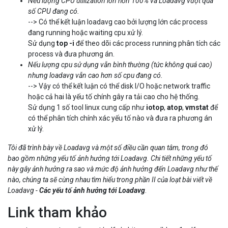
Nếu lượng CPU utilization lớn hơn 100% và Loadavg vượt quá
số CPU đang có.
--> Có thể kết luận loadavg cao bởi lượng lớn các process
đang running hoặc waiting cpu xử lý.
Sử dụng
top -i
để theo dõi các process running phân tích các
process và đưa phương án.
Nếu lượng cpu sử dụng vẫn bình thường (tức không quá cao)
nhưng loadavg vẫn cao hơn số cpu đang có.
--> Vậy có thể kết luận có thể disk I/O hoặc network traffic
hoặc cả hai là yếu tố chính gây ra tải cao cho hệ thống.
Sử dụng 1 số tool linux cung cấp như
iotop
,
atop
,
vmstat
để
có thể phân tích chính xác yếu tố nào và đưa ra phương án
xử lý.
Tôi đã trình bày về Loadavg và một số điều cần quan tâm, trong đó
bao gồm những yếu tố ảnh hưởng tới Loadavg. Chi tiết những yếu tố
này gây ảnh hưởng ra sao và mức độ ảnh hưởng đến Loadavg như thế
nào, chúng ta sẽ cùng nhau tìm hiểu trong phần II của loạt bài viết về
Loadavg -
Các yếu tố ảnh hưởng tới Loadavg
.
Link tham khảo