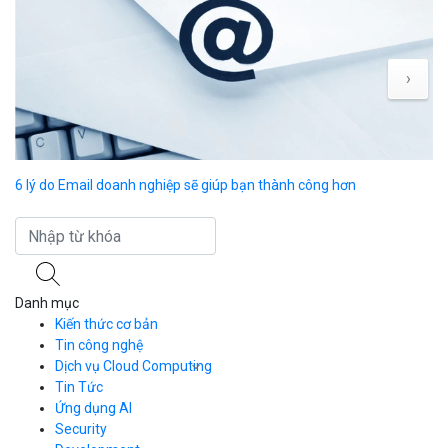
›
6 lý do Email doanh nghiệp sẽ giúp bạn thành công hơn
Ch
Danh mục
Kiến thức cơ bản
Tin công nghệ
Dịch vụ Cloud Computing
Tin Tức
Cloud Server
CDN
Ứng dụng AI
Load Balancer
Security
Auto Scaling