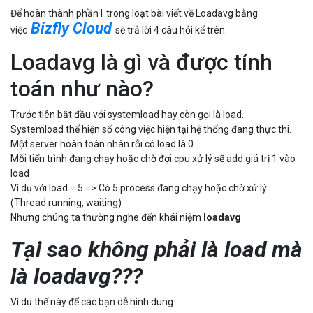
Để hoàn thành phần I
trong loạt bài viết về Loadavg bằng
Bizfly Cloud
việc
sẽ trả lời 4 câu hỏi kể trên.
Loadavg là gì và được tính
toán như nào?
Trước tiên bắt đầu với systemload hay còn gọi là load.
Systemload thể hiện số công việc hiện tại hệ thống đang thực thi.
Một server hoàn toàn nhàn rỗi có load là 0
Mỗi tiến trình đang chạy hoặc chờ đợi cpu xử lý sẽ add giá trị 1 vào
load
Ví dụ với load = 5 => Có 5 process đang chạy hoặc chờ xử lý
(Thread running, waiting)
Nhưng chúng ta thường nghe đến khái niệm
loadavg
Tại sao không phải là load mà
là loadavg???
Ví dụ thế này để các bạn dễ hình dung: