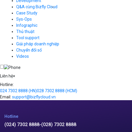
Development
Container Registry
Q&A cùng Bizfly Cloud
Kubernetes
Case Study
Q&A về Bizfly Cloud Server
Cloud Database
Q&A về Bizfly Business Email
Thao tác kết nối tới server
Sys-Ops
Call Center
Videos
Videos
Infographic
Business Email
Thủ thuật
Simple Storage
Tool support
VOD
Giải pháp doanh nghiệp
VPN
Chuyển đổi số
Traffic Manager
Videos
Cloud VPS
Kafka
Videos
Liên hệ
×
Hotline:
024 7302 8888
(HN)
028 7302 8888
(HCM)
Email:
support@bizflycloud.vn
Hotline
(024) 7302 8888
-
(028) 7302 8888