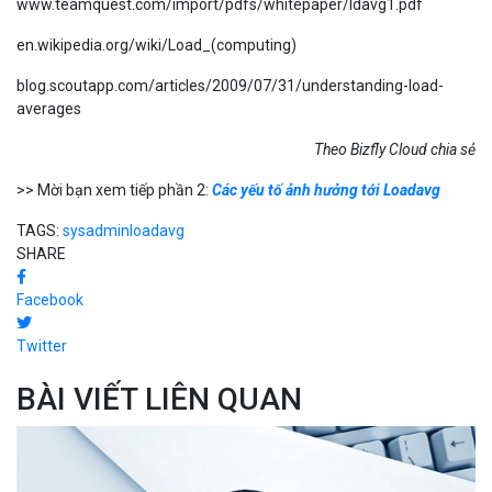
www.teamquest.com/import/pdfs/whitepaper/ldavg1.pdf
en.wikipedia.org/wiki/Load_(computing)
blog.scoutapp.com/articles/2009/07/31/understanding-load-
averages
Theo Bizfly Cloud chia sẻ
>> Mời bạn xem tiếp phần 2:
Các yếu tố ảnh hưởng tới Loadavg
TAGS:
sysadmin
loadavg
SHARE
Facebook
Twitter
BÀI VIẾT LIÊN QUAN