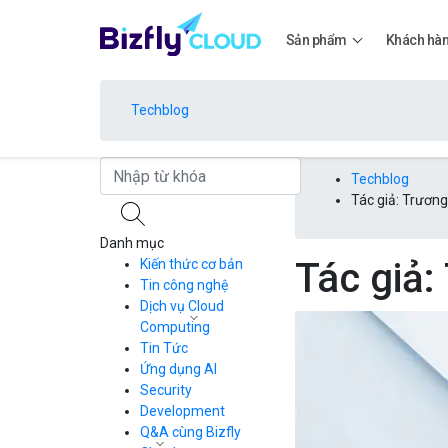
Sản phẩm
Khách hà
Techblog
Bảng giá
Techblog
Tác giả: Trươn
Danh mục
Bảng giá
Tác giả
Kiến thức cơ bản
Tin công nghệ
Dịch vụ Cloud
Bảng giá
Computing
Tin Tức
Cloud Server
CDN
Ứng dụng AI
Load Balancer
Security
Bảng giá
Auto Scaling
Development
Container Registry
Q&A cùng Bizfly
Kubernetes