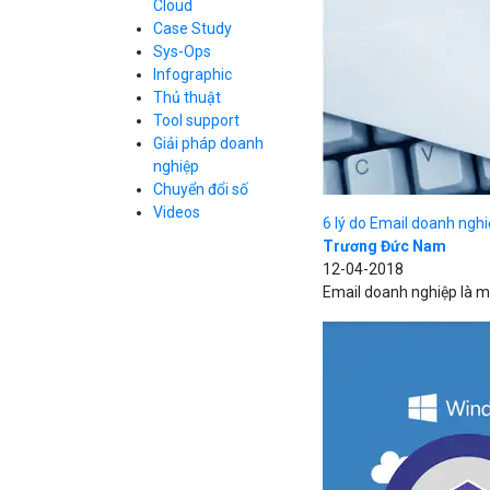
Cloud
Cloud Database
Case Study
Q&A về Bizfly
Bảng giá
Call Center
Cloud Server
Sys-Ops
Business Email
Q&A về Bizfly
Thao tác kết nối
Infographic
Simple Storage
tới server
Business Email
Thủ thuật
VOD
Videos
Videos
Tool support
Bảng giá
VPN
Giải pháp doanh
Traffic Manager
nghiệp
Cloud VPS
Chuyển đổi số
Kafka
Bảng giá
Videos
Videos
6 lý do Email doanh nghi
Trương Đức Nam
12-04-2018
Email doanh nghiệp là mộ
Bảng giá
Bảng giá