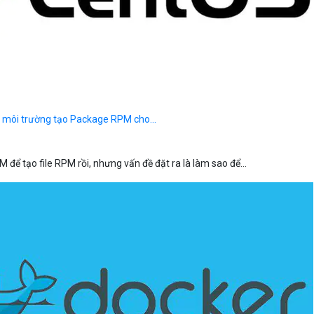
p môi trường tạo Package RPM cho...
 để tạo file RPM rồi, nhưng vấn đề đặt ra là làm sao để...