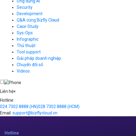
CDN
Ứng dụng AI
Load Balancer
Security
Auto Scaling
Development
Container Registry
Q&A cùng Bizfly Cloud
Kubernetes
Case Study
Q&A về Bizfly Cloud Server
Cloud Database
Q&A về Bizfly Business Email
Thao tác kết nối tới server
Sys-Ops
Call Center
Videos
Videos
Infographic
Business Email
Thủ thuật
Simple Storage
Tool support
VOD
Giải pháp doanh nghiệp
VPN
Chuyển đổi số
Traffic Manager
Videos
Cloud VPS
Kafka
Videos
Liên hệ
×
Hotline:
024 7302 8888
(HN)
028 7302 8888
(HCM)
Email:
support@bizflycloud.vn
Hotline