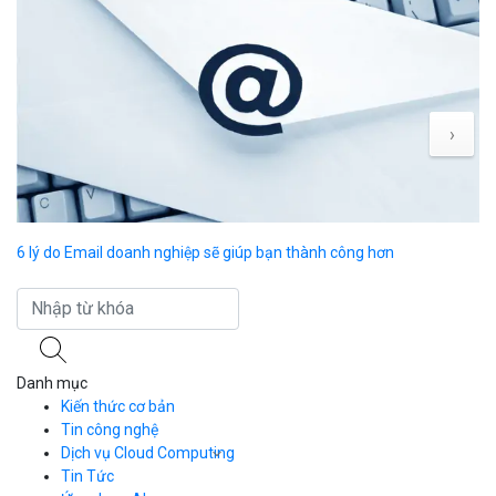
›
6 lý do Email doanh nghiệp sẽ giúp bạn thành công hơn
Sử
C
Danh mục
Kiến thức cơ bản
Tin công nghệ
Dịch vụ Cloud Computing
Tin Tức
Cloud Server