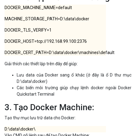
DOCKER_MACHINE_NAME=default
MACHINE_STORAGE_PATH=D:\data\docker
DOCKER_TLS_VERIFY=1
DOCKER_HOST=tcp://192.168.99.100:2376
DOCKER_CERT_PATH=D:\data\docker\machines\default
Giải thích các thiết lập trên đây để giúp:
Lưu data của Docker sang ổ khác (ở đây là ổ D thư mục
D:\data\docker)
Các biến môi trường giúp chạy lệnh docker ngoài Docker
Quickstart Terminal
3. Tạo Docker Machine:
Tạo thư mục lưu trữ data cho Docker:
D:\data\docker\
Vào CMD gõ lệnh sau để tạo Docker Machine: